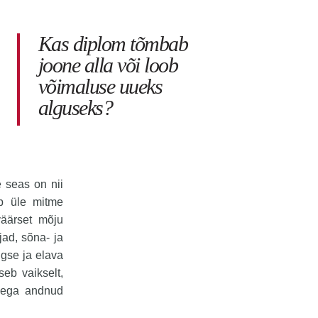
Kas diplom tõmbab
joone alla või loob
võimaluse uueks
alguseks?
 seas on nii
ub üle mitme
väärset mõju
jad, sõna- ja
gse ja elava
eb vaikselt,
isega andnud