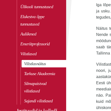
Iga lõpe
Ülikooli tunnustused
ja usku
Elukestva õppe
tegudes,
tunnustused
Näitus t
Auliikmed
Nende se
möödunu
Emeriitprofessorid
saab tän
Tallinna
Vilistlased
Vilistlasnäitus
Vilistl
noori, 
Tarkuse Akadeemia
aastakü
Eesti üh
Silmapaistvad
meediai
vilistlased
näo. Pa
Sajandi vilistlased
kuid mõ
ühiskonn
Instituudid ja kolledž