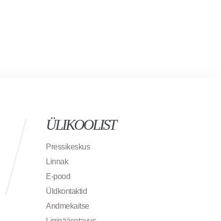
ÜLIKOOLIST
Pressikeskus
Linnak
E-pood
Üldkontaktid
Andmekaitse
Ligipääsetavus