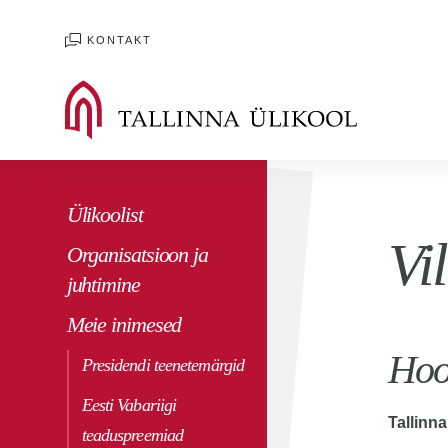
KONTAKT
Ülikoolist
Vil
Organisatsioon ja
juhtimine
Meie inimesed
Hoo
Presidendi teenetemärgid
Eesti Vabariigi
Tallinna
teaduspreemiad