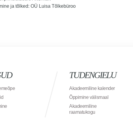
ine ja tõlked: OÜ Luisa Tõlkebüroo
GUD
TUDENGIELU
semeõpe
Akadeemiline kalender
id
Õppimine välismaal
mine
Akadeemiline
raamatukogu