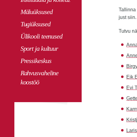
Tallinna
Mäluüksused
just siin.
Tugiüksused
Tutvu nä
Ülikooli teenused
Ann
Sport ja kultuur
Anne
Pressikeskus
Birg
Rahvusvaheline
Eik E
koostöö
Evi 
Gett
Karm
Krist
Lari