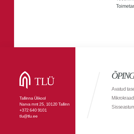
Toimetam
ÕPIN
Avatud ta
Mikrokraad
Tallinna Ülikool
Narva mnt 25, 10120 Tallinn
Sisseastu
+372 640 9101
tlu@tlu.ee