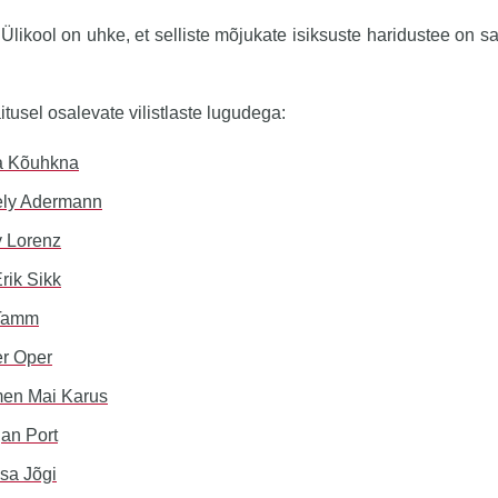
 Ülikool on uhke, et selliste mõjukate isiksuste haridustee on 
itusel osalevate vilistlaste lugudega:
a Kõuhkna
ly Adermann
y Lorenz
rik Sikk
Tamm
er Oper
en Mai Karus
jan Port
ssa Jõgi