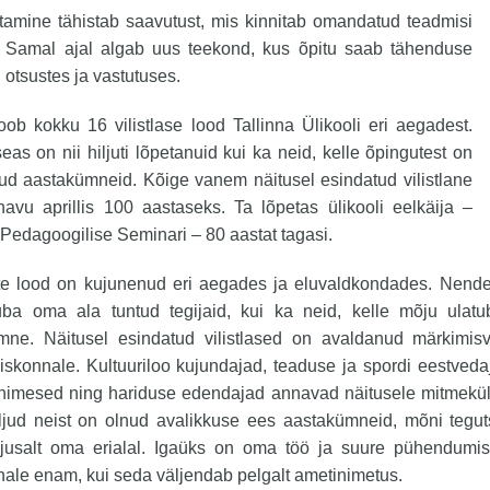
tamine tähistab saavutust, mis kinnitab omandatud teadmisi
. Samal ajal algab uus teekond, kus õpitu saab tähenduse
 otsustes ja vastutuses.
oob kokku 16 vilistlase lood Tallinna Ülikooli eri aegadest.
as on nii hiljuti lõpetanuid kui ka neid, kelle õpingutest on
d aastakümneid. Kõige vanem näitusel esindatud vilistlane
avu aprillis 100 aastaseks. Ta lõpetas ülikooli eelkäija –
 Pedagoogilise Seminari – 80 aastat tagasi.
aste lood on kujunenud eri aegades ja eluvaldkondades. Nende
juba oma ala tuntud tegijaid, kui ka neid, kelle mõju ulat
mne. Näitusel esindatud vilistlased on avaldanud märkimis
iskonnale. Kultuuriloo kujundajad, teaduse ja spordi eestveda
nimesed ning hariduse edendajad annavad näitusele mitmekül
ljud neist on olnud avalikkuse ees aastakümneid, mõni teguts
jusalt oma erialal. Igaüks on oma töö ja suure pühendum
ale enam, kui seda väljendab pelgalt ametinimetus.