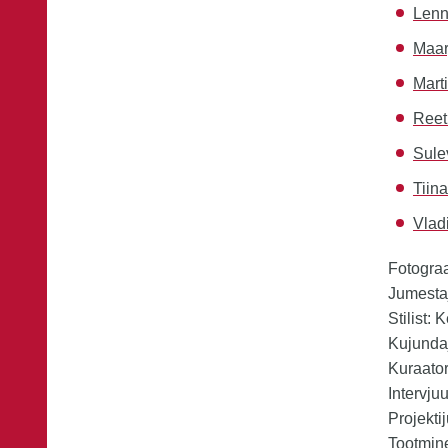
Lenn
Maar
Mart
Reet
Sule
Tiina
Vlad
Fotogra
Jumesta
Stilist: 
Kujundaj
Kuraator
Intervju
Projekti
Tootmine