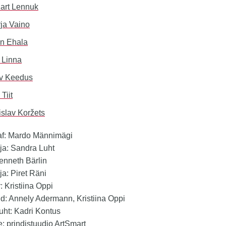
art Lennuk
ja Vaino
in Ehala
 Linna
v Keedus
 Tiit
islav Koržets
af: Mardo Männimägi
ja: Sandra Luht
Kenneth Bärlin
a: Piret Räni
: Kristiina Oppi
ud: Annely Adermann, Kristiina Oppi
juht: Kadri Kontus
: prindistuudio ArtSmart