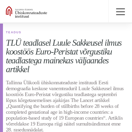
TEADUS
TLÜ teadlasel Luule Sakkeusel ilmus
koostöös Euro-Peristat võrgustiku
teadlastega mainekas väljaandes
artikkel
Tallinna Ülikooli ühiskonnateaduste instituudi Eesti
demograafia keskuse vanemteaduril Luule Sakkeusel ilmus
koostöös Euro-Peristat võrgustiku teadlastega septembri
lõpus kõrgetasemelises ajakirjas The Lancet artikkel
„Quantifying the burden of stillbirths before 28 weeks of
completed gestational age in high-income countries: a
population-based study of 19 European countries“. Artiklis
võrreldakse 19 Euroopa riigi näitel surnultsündimust enne
28. rasedusnädalat.