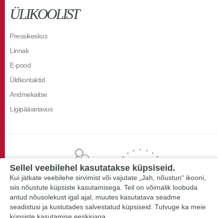
ÜLIKOOLIST
Pressikeskus
Linnak
E-pood
Üldkontaktid
Andmekaitse
Ligipääsetavus
Sellel veebilehel kasutatakse küpsiseid.
Kui jätkate veebilehe sirvimist või vajutate „Jah, nõustun“ ikooni,
siis nõustute küpsiste kasutamisega. Teil on võimalik loobuda
antud nõusolekust igal ajal, muutes kasutatava seadme
seadistusi ja kustutades salvestatud küpsiseid. Tutvuge ka meie
küpsiste kasutamise eeskirjaga.