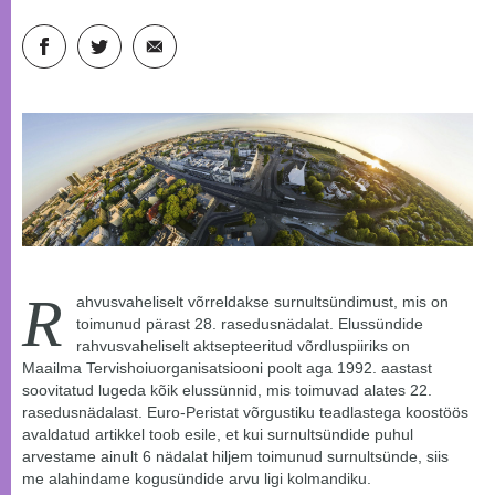
R
ahvusvaheliselt võrreldakse surnultsündimust, mis on
toimunud pärast 28. rasedusnädalat. Elussündide
rahvusvaheliselt aktsepteeritud võrdluspiiriks on
Maailma Tervishoiuorganisatsiooni poolt aga 1992. aastast
soovitatud lugeda kõik elussünnid, mis toimuvad alates 22.
rasedusnädalast. Euro-Peristat võrgustiku teadlastega koostöös
avaldatud artikkel toob esile, et kui surnultsündide puhul
arvestame ainult 6 nädalat hiljem toimunud surnultsünde, siis
me alahindame kogusündide arvu ligi kolmandiku.