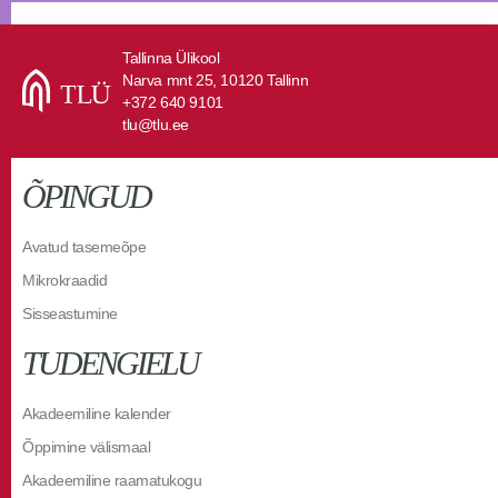
Tallinna Ülikool
Narva mnt 25, 10120 Tallinn
+372 640 9101
tlu@tlu.ee
ÕPINGUD
Avatud tasemeõpe
Mikrokraadid
Sisseastumine
TUDENGIELU
Akadeemiline kalender
Õppimine välismaal
Akadeemiline raamatukogu