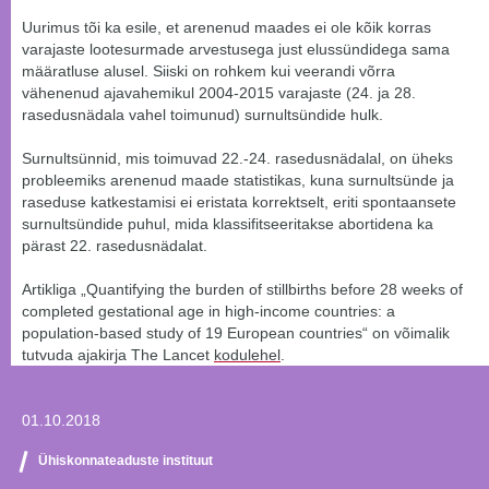
Uurimus tõi ka esile, et arenenud maades ei ole kõik korras
varajaste lootesurmade arvestusega just elussündidega sama
määratluse alusel. Siiski on rohkem kui veerandi võrra
vähenenud ajavahemikul 2004-2015 varajaste (24. ja 28.
rasedusnädala vahel toimunud) surnultsündide hulk.
Surnultsünnid, mis toimuvad 22.-24. rasedusnädalal, on üheks
probleemiks arenenud maade statistikas, kuna surnultsünde ja
raseduse katkestamisi ei eristata korrektselt, eriti spontaansete
surnultsündide puhul, mida klassifitseeritakse abortidena ka
pärast 22. rasedusnädalat.
Artikliga „Quantifying the burden of stillbirths before 28 weeks of
completed gestational age in high-income countries: a
population-based study of 19 European countries“ on võimalik
tutvuda ajakirja The Lancet
kodulehel
.
01.10.2018
Ühiskonnateaduste instituut