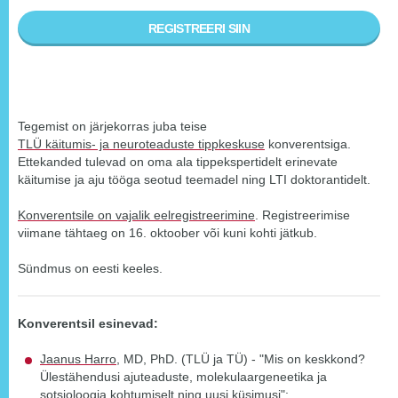
REGISTREERI SIIN
Tegemist on järjekorras juba teise
TLÜ käitumis- ja neuroteaduste tippkeskuse
konverentsiga.
Ettekanded tulevad on oma ala tippekspertidelt erinevate
käitumise ja aju tööga seotud teemadel ning LTI doktorantidelt.
Konverentsile on vajalik eelregistreerimine
. Registreerimise
viimane tähtaeg on 16. oktoober või kuni kohti jätkub.
Sündmus on eesti keeles.
Konverentsil esinevad:
Jaanus Harro
, MD, PhD. (TLÜ ja TÜ) - "Mis on keskkond?
Ülestähendusi ajuteaduste, molekulaargeneetika ja
sotsioloogia kohtumiselt ning uusi küsimusi";