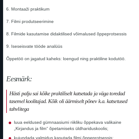
6. Montaaži praktikum
7. Filmi produtseerimine
8. Filmide kasutamise didaktilised võimalused õppeprotsessis
9. Iseseisvate tööde analüüs
Õppetöö on jagatud kaheks: loengud ning praktiline kodutöö.
Eesmärk:
Hästi palju sai kõike praktiliselt katsetada ja väga toredad
tasemel koolitajad. Kõik oli äärmiselt põnev k.a. katsetused
tahvlitega
luua eeldused gümnaasiumi riikliku õppekava valikaine
„Kirjandus ja film“ õpetamiseks üldhariduskoolis;
kujundada valmidus kasutada filmi õppeprotsessis;