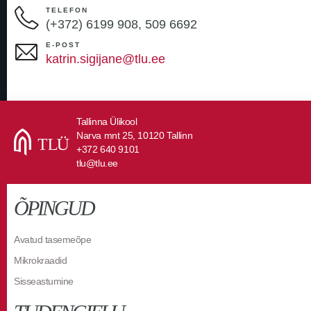
TELEFON
(+372)
6199 908, 509 6692
E-POST
katrin.sigijane@tlu.ee
Tallinna Ülikool
Narva mnt 25, 10120 Tallinn
+372 640 9101
tlu@tlu.ee
ÕPINGUD
Avatud tasemeõpe
Mikrokraadid
Sisseastumine