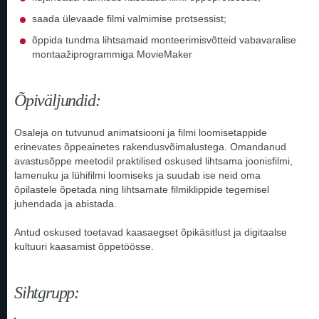
saada ülevaade filmi valmimise protsessist;
õppida tundma lihtsamaid monteerimisvõtteid vabavaralise
montaažiprogrammiga MovieMaker
Õpiväljundid:
Osaleja on tutvunud animatsiooni ja filmi loomisetappide
erinevates õppeainetes rakendusvõimalustega. Omandanud
avastusõppe meetodil praktilised oskused lihtsama joonisfilmi,
lamenuku ja lühifilmi loomiseks ja suudab ise neid oma
õpilastele õpetada ning lihtsamate filmiklippide tegemisel
juhendada ja abistada.
Antud oskused toetavad kaasaegset õpikäsitlust ja digitaalse
kultuuri kaasamist õppetöösse.
Sihtgrupp: