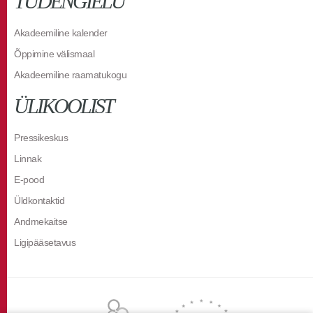
TUDENGIELU
Akadeemiline kalender
Õppimine välismaal
Akadeemiline raamatukogu
ÜLIKOOLIST
Pressikeskus
Linnak
E-pood
Üldkontaktid
Andmekaitse
Ligipääsetavus