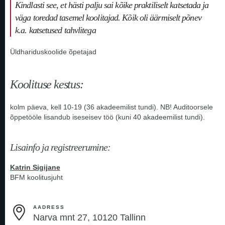
Kindlasti see, et hästi palju sai kõike praktiliselt katsetada ja
väga toredad tasemel koolitajad. Kõik oli äärmiselt põnev
k.a. katsetused tahvlitega
Üldhariduskoolide õpetajad
Koolituse kestus:
kolm päeva, kell 10-19 (36 akadeemilist tundi). NB! Auditoorsele
õppetööle lisandub iseseisev töö (kuni 40 akadeemilist tundi).
Lisainfo ja registreerumine:
Katrin Sigijane
BFM koolitusjuht
AADRESS
Narva mnt 27, 10120 Tallinn