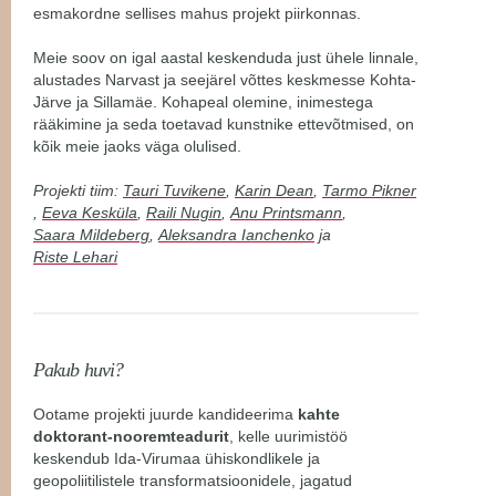
esmakordne sellises mahus projekt piirkonnas.
Meie soov on igal aastal keskenduda just ühele linnale,
alustades Narvast ja seejärel võttes keskmesse Kohta-
Järve ja Sillamäe. Kohapeal olemine, inimestega
rääkimine ja seda toetavad kunstnike ettevõtmised, on
kõik meie jaoks väga olulised.
Projekti tiim:
Tauri Tuvikene
,
Karin Dean
,
Tarmo Pikner
,
Eeva Kesküla
,
Raili Nugin
,
Anu Printsmann
,
Saara Mildeberg
,
Aleksandra Ianchenko
ja
Riste Lehari
Pakub huvi?
Ootame projekti juurde kandideerima
kahte
doktorant-nooremteadurit
, kelle uurimistöö
keskendub Ida-Virumaa ühiskondlikele ja
geopoliitilistele transformatsioonidele, jagatud