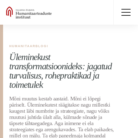
HUMANITAARBLOGI
Üleminekust
transformatsioonideks: jagatud
turvalisus, rohepraktikad ja
toimetulek
Mõni muutus kestab aastaid. Mõni ei lõpegi
päriselt. Üleminekutest räägitakse nagu millestki
kaugest läbi numbrite ja strateegiate, nagu võiks
muutusi juhtida ülalt alla, külmade sõnade ja
täpsete tähtaegadega. Aga inimene ei ela
strateegiates ega arengukavades. Ta elab paikades,
millel on mälu. Ta elab paneelmaja kolmandal