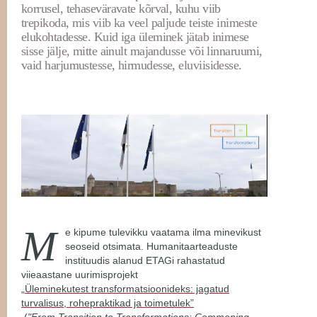
korrusel, tehaseväravate kõrval, kuhu viib
trepikoda, mis viib ka veel paljude teiste inimeste
elukohtadesse. Kuid iga üleminek jätab inimese
sisse jälje, mitte ainult majandusse või linnaruumi,
vaid harjumustesse, hirmudesse, eluviisidesse.
M
e kipume tulevikku vaatama ilma minevikust
seoseid otsimata. Humanitaarteaduste
instituudis alanud ETAGi rahastatud
viieaastane uurimisprojekt
„Üleminekutest transformatsioonideks: jagatud
turvalisus, rohepraktikad ja toimetulek”
(
"From Transition to Transformations: Commoning