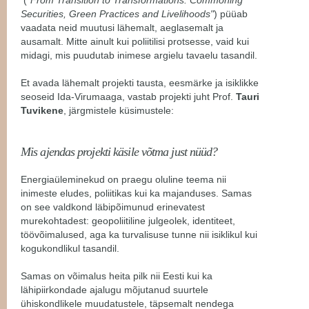
Securities, Green Practices and Livelihoods"
) püüab
vaadata neid muutusi lähemalt, aeglasemalt ja
ausamalt. Mitte ainult kui poliitilisi protsesse, vaid kui
midagi, mis puudutab inimese argielu tavaelu tasandil.
Et avada lähemalt projekti tausta, eesmärke ja isiklikke
seoseid Ida-Virumaaga, vastab projekti juht Prof.
Tauri
Tuvikene
, järgmistele küsimustele:
Mis ajendas projekti käsile võtma just nüüd?
Energiaüleminekud on praegu oluline teema nii
inimeste eludes, poliitikas kui ka majanduses. Samas
on see valdkond läbipõimunud erinevatest
murekohtadest: geopoliitiline julgeolek, identiteet,
töövõimalused, aga ka turvalisuse tunne nii isiklikul kui
kogukondlikul tasandil.
Samas on võimalus heita pilk nii Eesti kui ka
lähipiirkondade ajalugu mõjutanud suurtele
ühiskondlikele muudatustele, täpsemalt nendega