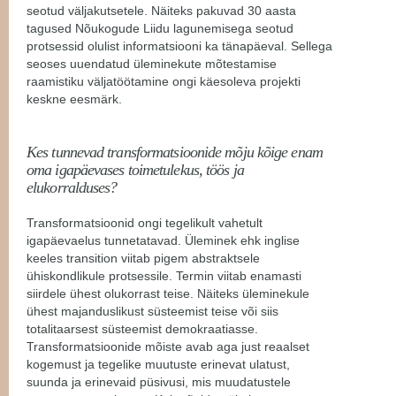
seotud väljakutsetele. Näiteks pakuvad 30 aasta
tagused Nõukogude Liidu lagunemisega seotud
protsessid olulist informatsiooni ka tänapäeval. Sellega
seoses uuendatud üleminekute mõtestamise
raamistiku väljatöötamine ongi käesoleva projekti
keskne eesmärk.
Kes tunnevad transformatsioonide mõju kõige enam
oma igapäevases toimetulekus, töös ja
elukorralduses?
Transformatsioonid ongi tegelikult vahetult
igapäevaelus tunnetatavad. Üleminek ehk inglise
keeles transition viitab pigem abstraktsele
ühiskondlikule protsessile. Termin viitab enamasti
siirdele ühest olukorrast teise. Näiteks üleminekule
ühest majanduslikust süsteemist teise või siis
totalitaarsest süsteemist demokraatiasse.
Transformatsioonide mõiste avab aga just reaalset
kogemust ja tegelike muutuste erinevat ulatust,
suunda ja erinevaid püsivusi, mis muudatustele