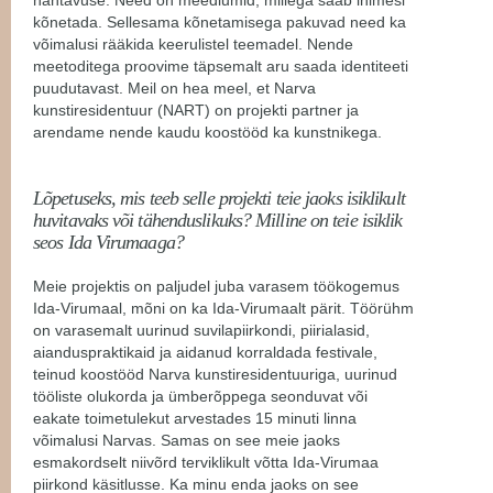
kõnetada. Sellesama kõnetamisega pakuvad need ka
võimalusi rääkida keerulistel teemadel. Nende
meetoditega proovime täpsemalt aru saada identiteeti
puudutavast. Meil on hea meel, et Narva
kunstiresidentuur (NART) on projekti partner ja
arendame nende kaudu koostööd ka kunstnikega.
Lõpetuseks, mis teeb selle projekti teie jaoks isiklikult
huvitavaks või tähenduslikuks? Milline on teie isiklik
seos Ida Virumaaga?
Meie projektis on paljudel juba varasem töökogemus
Ida-Virumaal, mõni on ka Ida-Virumaalt pärit. Töörühm
on varasemalt uurinud suvilapiirkondi, piirialasid,
aianduspraktikaid ja aidanud korraldada festivale,
teinud koostööd Narva kunstiresidentuuriga, uurinud
tööliste olukorda ja ümberõppega seonduvat või
eakate toimetulekut arvestades 15 minuti linna
võimalusi Narvas. Samas on see meie jaoks
esmakordselt niivõrd terviklikult võtta Ida-Virumaa
piirkond käsitlusse. Ka minu enda jaoks on see