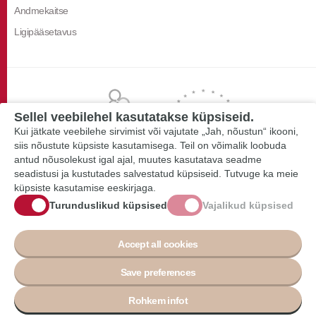
Andmekaitse
Ligipääsetavus
Sellel veebilehel kasutatakse küpsiseid.
Kui jätkate veebilehe sirvimist või vajutate „Jah, nõustun“ ikooni,
siis nõustute küpsiste kasutamisega. Teil on võimalik loobuda
antud nõusolekust igal ajal, muutes kasutatava seadme
seadistusi ja kustutades salvestatud küpsiseid. Tutvuge ka meie
küpsiste kasutamise eeskirjaga.
Turunduslikud küpsised
Vajalikud küpsised
Accept all cookies
Save preferences
Rohkem infot