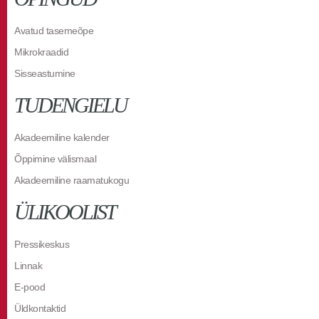
Avatud tasemeõpe
Mikrokraadid
Sisseastumine
TUDENGIELU
Akadeemiline kalender
Õppimine välismaal
Akadeemiline raamatukogu
ÜLIKOOLIST
Pressikeskus
Linnak
E-pood
Üldkontaktid