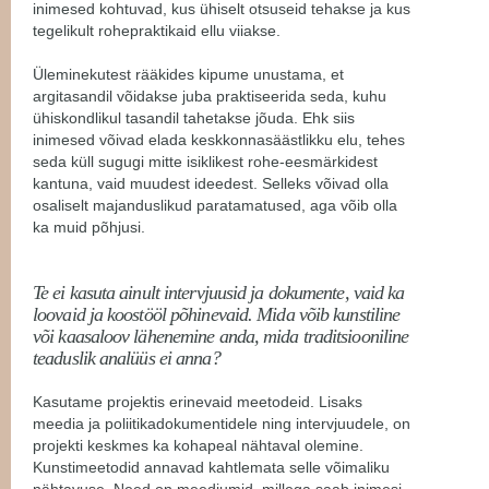
inimesed kohtuvad, kus ühiselt otsuseid tehakse ja kus
tegelikult rohepraktikaid ellu viiakse.
Üleminekutest rääkides kipume unustama, et
argitasandil võidakse juba praktiseerida seda, kuhu
ühiskondlikul tasandil tahetakse jõuda. Ehk siis
inimesed võivad elada keskkonnasäästlikku elu, tehes
seda küll sugugi mitte isiklikest rohe-eesmärkidest
kantuna, vaid muudest ideedest. Selleks võivad olla
osaliselt majanduslikud paratamatused, aga võib olla
ka muid põhjusi.
Te ei kasuta ainult intervjuusid ja dokumente, vaid ka
loovaid ja koostööl põhinevaid. Mida võib kunstiline
või kaasaloov lähenemine anda, mida traditsiooniline
teaduslik analüüs ei anna?
Kasutame projektis erinevaid meetodeid. Lisaks
meedia ja poliitikadokumentidele ning intervjuudele, on
projekti keskmes ka kohapeal nähtaval olemine.
Kunstimeetodid annavad kahtlemata selle võimaliku
nähtavuse. Need on meediumid, millega saab inimesi