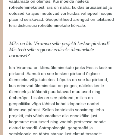
vaatamata on olemas. Kui mõelda näiteks
roheüleminekutest, siis on näha, kuidas arusaamad ja
ootused ka ajas muutuvad või kuidas vahepeal hoopis
plaanid seiskuvad. Geopoliitilised arengud on tekitanud
teisi diskursusi roheüleminekute kõrvale.
Miks on Ida-Virumaa selle projekti keskne piirkond?
Mis teeb selle regiooni eriliseks üleminekute
uurimisel?
Ida-Virumaa on kliimaüleminekute jaoks Eestis keskne
piirkond. Samuti on see keskne piirkond õiglase
ülemineku väljakutsetes. Lõpuks on see ka piirkond,
kus erinevad üleminekud on pinges, näiteks keele
üleminek ja töökohti puudutavad muutused ning
ümberõpe. Lisaks on see piirkond, milles on
geopoliitika väga tähtsal kohal idapoolse naabri
läheduse pärast. Selles kontekstis soovimegi teha
projekti, mis võtab vaatluse alla ennekõike just
kogemuse muutused ning vaatab protsesse nende
elatud tasandil. Antropoloogid, geograafid ja
sotsioloogid on tähtsustanud just elatud tasandit: