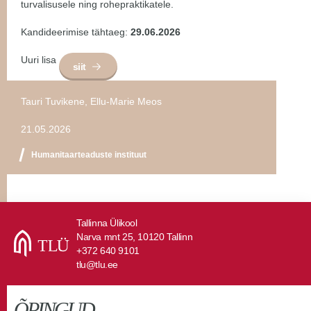
turvalisusele ning rohepraktikatele.
Kandideerimise tähtaeg:
29.06.2026
Uuri lisa
siit
Tauri Tuvikene, Ellu-Marie Meos
21.05.2026
Humanitaarteaduste instituut
Tallinna Ülikool
Narva mnt 25, 10120 Tallinn
+372 640 9101
tlu@tlu.ee
ÕPINGUD