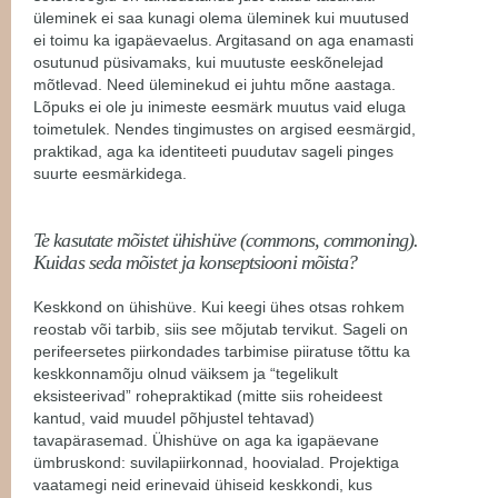
üleminek ei saa kunagi olema üleminek kui muutused
ei toimu ka igapäevaelus. Argitasand on aga enamasti
osutunud püsivamaks, kui muutuste eeskõnelejad
mõtlevad. Need üleminekud ei juhtu mõne aastaga.
Lõpuks ei ole ju inimeste eesmärk muutus vaid eluga
toimetulek. Nendes tingimustes on argised eesmärgid,
praktikad, aga ka identiteeti puudutav sageli pinges
suurte eesmärkidega.
Te kasutate mõistet ühishüve (commons, commoning).
Kuidas seda mõistet ja konseptsiooni mõista?
Keskkond on ühishüve. Kui keegi ühes otsas rohkem
reostab või tarbib, siis see mõjutab tervikut. Sageli on
perifeersetes piirkondades tarbimise piiratuse tõttu ka
keskkonnamõju olnud väiksem ja “tegelikult
eksisteerivad” rohepraktikad (mitte siis roheideest
kantud, vaid muudel põhjustel tehtavad)
tavapärasemad. Ühishüve on aga ka igapäevane
ümbruskond: suvilapiirkonnad, hoovialad. Projektiga
vaatamegi neid erinevaid ühiseid keskkondi, kus