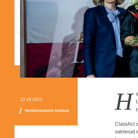
H
13.10.2023
Haridusteaduste instituut
ClassAct o
valminud i