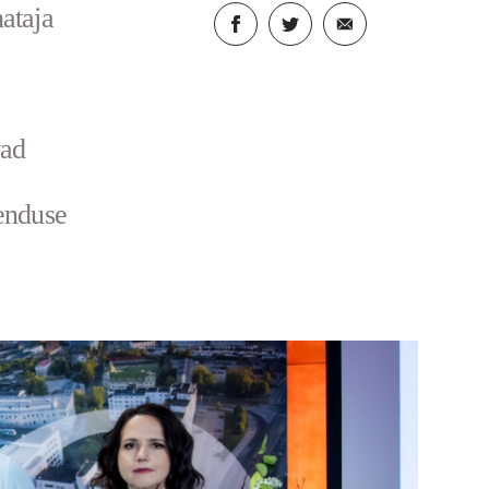
ataja
vad
uenduse