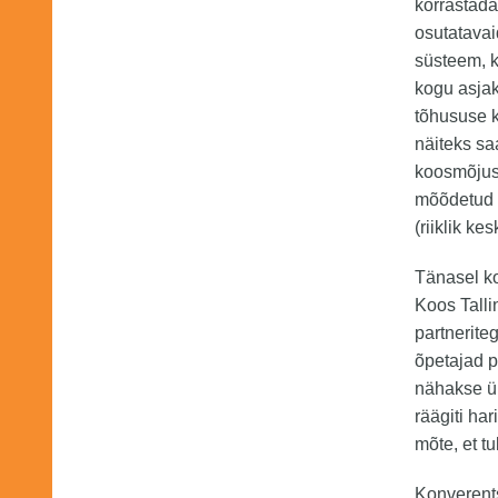
korrastada
osutatavai
süsteem, 
kogu asja
tõhususe 
näiteks sa
koosmõjus 
mõõdetud 
(riiklik k
Tänasel ko
Koos Talli
partnerite
õpetajad 
nähakse ül
räägiti ha
mõte, et t
Konverents