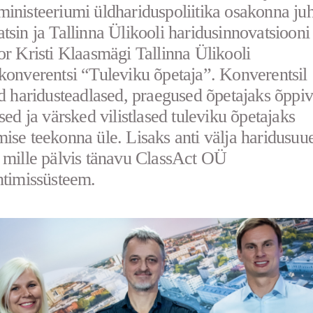
inisteeriumi üldhariduspoliitika osakonna juh
tsin ja Tallinna Ülikooli haridusinnovatsiooni
or Kristi Klaasmägi Tallinna Ülikooli
konverentsi “Tuleviku õpetaja”. Konverentsil
id haridusteadlased, praegused õpetajaks õppi
ased ja värsked vilistlased tuleviku õpetajaks
ise teekonna üle. Lisaks anti välja haridusu
 mille pälvis tänavu ClassAct OÜ
htimissüsteem.