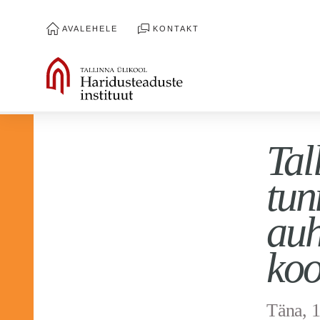
AVALEHELE
KONTAKT
Tal
tun
au
koo
Täna, 1