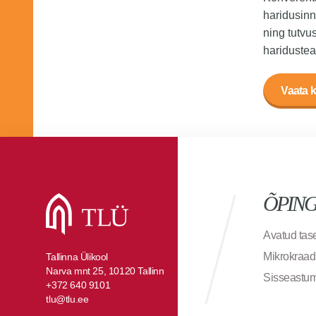
haridusinn
ning tutvus
haridustea
Vaata k
ÕPIN
Avatud ta
Mikrokraad
Tallinna Ülikool
Narva mnt 25, 10120 Tallinn
Sisseastu
+372 640 9101
tlu@tlu.ee