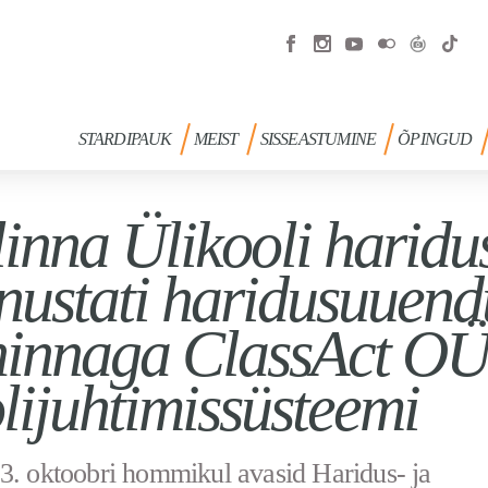
STARDIPAUK
MEIST
SISSEASTUMINE
ÕPINGUD
linna Ülikooli haridu
nustati haridusuuend
hinnaga ClassAct O
lijuhtimissüsteemi
3. oktoobri hommikul avasid Haridus- ja