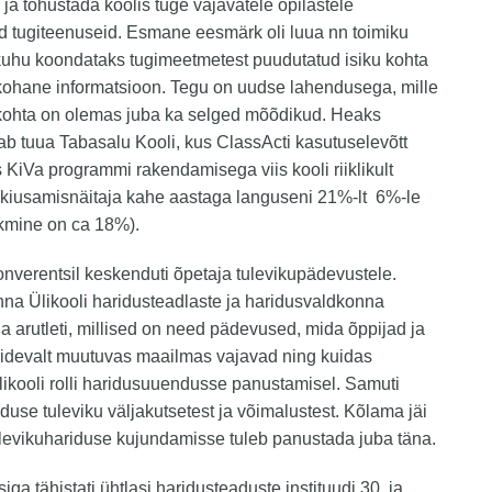
 ja tõhustada koolis tuge vajavatele õpilastele
d tugiteenuseid. Esmane eesmärk oli luua nn toimiku
kuhu koondataks tugimeetmetest puudutatud isiku kohta
kohane informatsioon. Tegu on uudse lahendusega, mille
kohta on olemas juba ka selged mõõdikud. Heaks
ab tuua Tabasalu Kooli, kus ClassActi kasutuselevõtt
KiVa programmi rakendamisega viis kooli riiklikult
kiusamisnäitaja kahe aastaga languseni 21%-lt 6%-le
eskmine on ca 18%).
nverentsil keskenduti õpetaja tulevikupädevustele.
nna Ülikooli haridusteadlaste ja haridusvaldkonna
ga arutleti, millised on need pädevused, mida õppijad ja
pidevalt muutuvas maailmas vajavad ning kuidas
ikooli rolli haridusuuendusse panustamisel. Samuti
riduse tuleviku väljakutsetest ja võimalustest. Kõlama jäi
ulevikuhariduse kujundamisse tuleb panustada juba täna.
iga tähistati ühtlasi haridusteaduste instituudi 30. ja