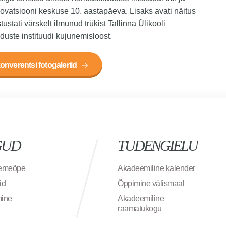
ovatsiooni keskuse 10. aastapäeva. Lisaks avati näitus
tustati värskelt ilmunud trükist Tallinna Ülikooli
duste instituudi kujunemisloost.
onverentsi fotogaleriid
GUD
TUDENGIELU
semeõpe
Akadeemiline kalender
id
Õppimine välismaal
mine
Akadeemiline
raamatukogu