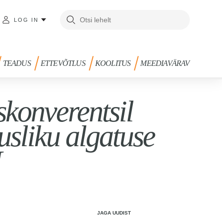
LOG IN
TEADUS
ETTEVÕTLUS
KOOLITUS
MEEDIAVÄRAV
skonverentsil
usliku algatuse
Ü
JAGA UUDIST