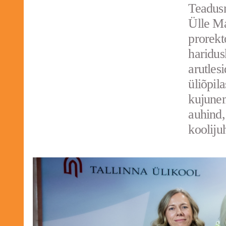
Teadusm
Ülle Ma
prorekt
haridus
arutles
üliõpil
kujunem
auhind,
kooliju