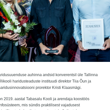
aridusuuenduse auhinna andsid konverentsil üle Tallinna
Ülikooli haridusteaduste instituudi direktor Tiia Õun ja
haridusinnovatsiooni prorektor Kristi Klaasmägi.
n 2019. aastal Tabasalu Kooli ja arendaja koostöös
nfosüsteem, mis sündis praktilisest vajadusest