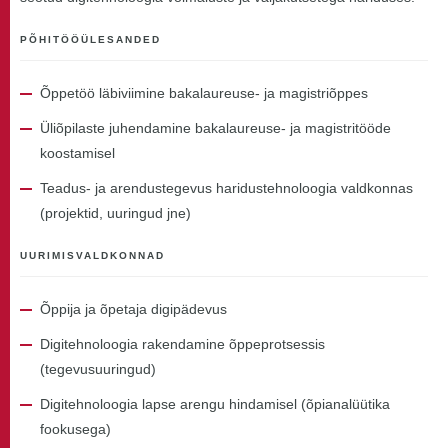
PÕHITÖÖÜLESANDED
Õppetöö läbiviimine bakalaureuse- ja magistriõppes
Üliõpilaste juhendamine bakalaureuse- ja magistritööde
koostamisel
Teadus- ja arendustegevus haridustehnoloogia valdkonnas
(projektid, uuringud jne)
UURIMISVALDKONNAD
Õppija ja õpetaja digipädevus
Digitehnoloogia rakendamine õppeprotsessis
(tegevusuuringud)
Digitehnoloogia lapse arengu hindamisel (õpianalüütika
fookusega)