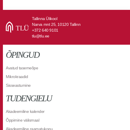
Tallinna Ülikool
Narva mnt 25, 10120 Tallinn
+372 640 9101
tlu@tlu.ee
ÕPINGUD
Avatud tasemeõpe
Mikrokraadid
Sisseastumine
TUDENGIELU
Akadeemiline kalender
Õppimine välismaal
Akadeemiline raamatukogu