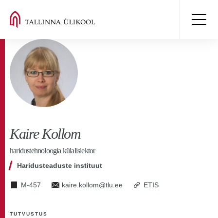
Kaire Kollom
haridustehnoloogia külalislektor
Haridusteaduste instituut
M-457
kaire.kollom@tlu.ee
ETIS
TUTVUSTUS