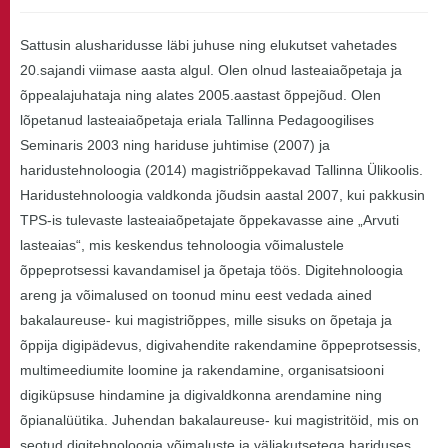
Sattusin alusharidusse läbi juhuse ning elukutset vahetades
20.sajandi viimase aasta algul. Olen olnud lasteaiaõpetaja ja
õppealajuhataja ning alates 2005.aastast õppejõud. Olen
lõpetanud lasteaiaõpetaja eriala Tallinna Pedagoogilises
Seminaris 2003 ning hariduse juhtimise (2007) ja
haridustehnoloogia (2014) magistriõppekavad Tallinna Ülikoolis.
Haridustehnoloogia valdkonda jõudsin aastal 2007, kui pakkusin
TPS-is tulevaste lasteaiaõpetajate õppekavasse aine „Arvuti
lasteaias“, mis keskendus tehnoloogia võimalustele
õppeprotsessi kavandamisel ja õpetaja töös. Digitehnoloogia
areng ja võimalused on toonud minu eest vedada ained
bakalaureuse- kui magistriõppes, mille sisuks on õpetaja ja
õppija digipädevus, digivahendite rakendamine õppeprotsessis,
multimeediumite loomine ja rakendamine, organisatsiooni
digiküpsuse hindamine ja digivaldkonna arendamine ning
õpianalüütika. Juhendan bakalaureuse- kui magistritöid, mis on
seotud digitehnoloogia võimaluste ja väljakutsetega hariduses.