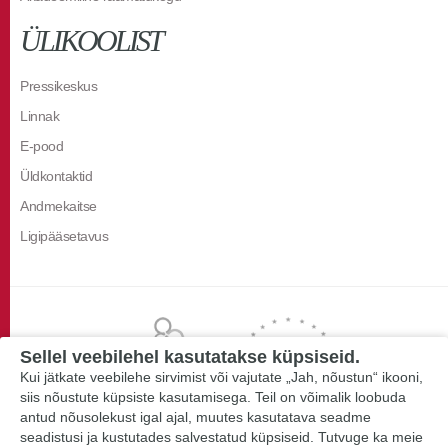
ÜLIKOOLIST
Pressikeskus
Linnak
E-pood
Üldkontaktid
Andmekaitse
Ligipääsetavus
Sellel veebilehel kasutatakse küpsiseid.
Kui jätkate veebilehe sirvimist või vajutate „Jah, nõustun“ ikooni,
siis nõustute küpsiste kasutamisega. Teil on võimalik loobuda
antud nõusolekust igal ajal, muutes kasutatava seadme
seadistusi ja kustutades salvestatud küpsiseid. Tutvuge ka meie