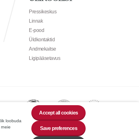
Pressikeskus
Linnak
E-pood
Üldkontaktid
Andmekaitse
Ligipääsetavus
Accept all cookies
alik loobuda
a meie
Save preferences