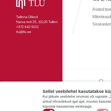
Avatud ta
Mikrokraad
Tallinna Ülikool
Narva mnt 25, 10120 Tallinn
Sisseastu
+372 640 9101
tlu@tlu.ee
Sellel veebilehel kasutatakse kü
Kui jätkate veebilehe sirvimist või vajutate
antud nõusolekust igal ajal, muutes kasuta
küpsiste kasutamise eeskirjaga.