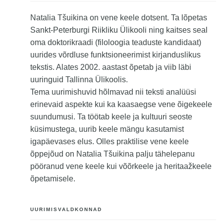
Natalia Tšuikina on vene keele dotsent. Ta lõpetas
Sankt-Peterburgi Riikliku Ülikooli ning kaitses seal
oma doktorikraadi (filoloogia teaduste kandidaat)
uurides võrdluse funktsioneerimist kirjanduslikus
tekstis. Alates 2002. aastast õpetab ja viib läbi
uuringuid Tallinna Ülikoolis.
Tema uurimishuvid hõlmavad nii teksti analüüsi
erinevaid aspekte kui ka kaasaegse vene õigekeele
suundumusi. Ta töötab keele ja kultuuri seoste
küsimustega, uurib keele mängu kasutamist
igapäevases elus. Olles praktilise vene keele
õppejõud on Natalia Tšuikina palju tähelepanu
pööranud vene keele kui võõrkeele ja heritaažkeele
õpetamisele.
UURIMISVALDKONNAD