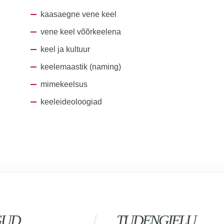
kaasaegne vene keel
vene keel võõrkeelena
keel ja kultuur
keelemaastik (naming)
mimekeelsus
keeleideoloogiad
GUD
TUDENGIELU