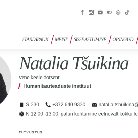
STARDIPAUK
MEIST
SISSEASTUMINE
ÕPINGUD
Natalia Tšuikina
vene keele dotsent
Humanitaarteaduste instituut
S-330
+372 640 9330
natalia.tshuikina
N 12:00 -13:00, palun kohtumine eelnevalt kokku le
TUTVUSTUS