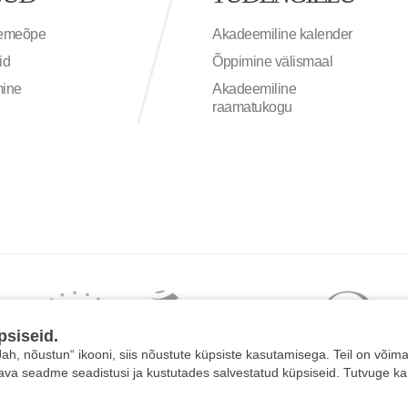
semeõpe
Akadeemiline kalender
id
Õppimine välismaal
mine
Akadeemiline
raamatukogu
psiseid.
 „Jah, nõustun“ ikooni, siis nõustute küpsiste kasutamisega. Teil on võim
tava seadme seadistusi ja kustutades salvestatud küpsiseid. Tutvuge k