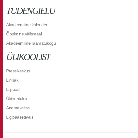
TUDENGIELU
Akadeemiline kalender
Õppimine välismaal
Akadeemiline raamatukogu
ÜLIKOOLIST
Pressikeskus
Linnak
E-pood
Üldkontaktid
Andmekaitse
Ligipääsetavus