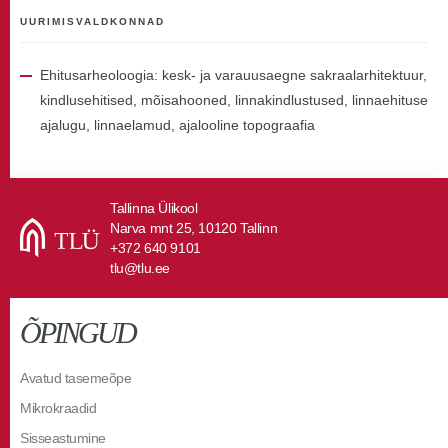
UURIMISVALDKONNAD
Ehitusarheoloogia: kesk- ja varauusaegne sakraalarhitektuur,
kindlusehitised, mõisahooned, linnakindlustused, linnaehituse
ajalugu, linnaelamud, ajalooline topograafia
Tallinna Ülikool
Narva mnt 25, 10120 Tallinn
+372 640 9101
tlu@tlu.ee
ÕPINGUD
Avatud tasemeõpe
Mikrokraadid
Sisseastumine