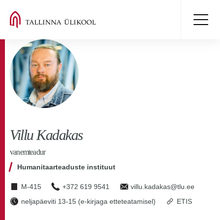
Villu Kadakas
vanemteadur
Humanitaarteaduste instituut
M-415
+372 619 9541
villu.kadakas@tlu.ee
neljapäeviti 13-15 (e-kirjaga etteteatamisel)
ETIS