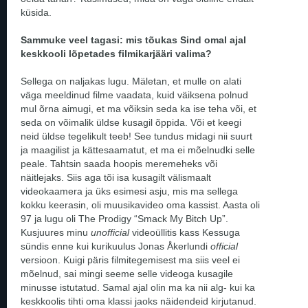
küsida.
Sammuke veel tagasi: mis tõukas Sind omal ajal
keskkooli lõpetades filmikarjääri valima?
Sellega on naljakas lugu. Mäletan, et mulle on alati
väga meeldinud filme vaadata, kuid väiksena polnud
mul õrna aimugi, et ma võiksin seda ka ise teha või, et
seda on võimalik üldse kusagil õppida. Või et keegi
neid üldse tegelikult teeb! See tundus midagi nii suurt
ja maagilist ja kättesaamatut, et ma ei mõelnudki selle
peale. Tahtsin saada hoopis meremeheks või
näitlejaks. Siis aga tõi isa kusagilt välismaalt
videokaamera ja üks esimesi asju, mis ma sellega
kokku keerasin, oli muusikavideo oma kassist. Aasta oli
97 ja lugu oli The Prodigy “Smack My Bitch Up”.
Kusjuures minu
unofficial
videoüllitis kass Kessuga
sündis enne kui kurikuulus Jonas Åkerlundi
official
versioon. Kuigi päris filmitegemisest ma siis veel ei
mõelnud, sai mingi seeme selle videoga kusagile
minusse istutatud. Samal ajal olin ma ka nii alg- kui ka
keskkoolis tihti oma klassi jaoks näidendeid kirjutanud.