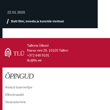
22.01.2020
Balti filmi, meedia ja kunstide instituut
Tallinna Ülikool
Narva mnt 25, 10120 Tallinn
+372 640 9101
tlu@tlu.ee
ÕPINGUD
Avatud tasemeõpe
Mikrokraadid
Sisseastumine