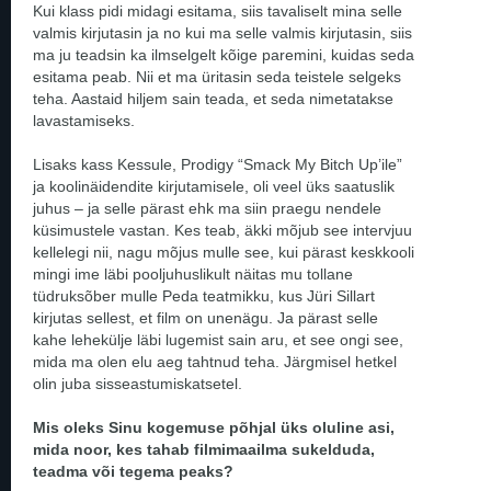
Kui klass pidi midagi esitama, siis tavaliselt mina selle
valmis kirjutasin ja no kui ma selle valmis kirjutasin, siis
ma ju teadsin ka ilmselgelt kõige paremini, kuidas seda
esitama peab. Nii et ma üritasin seda teistele selgeks
teha. Aastaid hiljem sain teada, et seda nimetatakse
lavastamiseks.
Lisaks kass Kessule, Prodigy “Smack My Bitch Up’ile”
ja koolinäidendite kirjutamisele, oli veel üks saatuslik
juhus – ja selle pärast ehk ma siin praegu nendele
küsimustele vastan. Kes teab, äkki mõjub see intervjuu
kellelegi nii, nagu mõjus mulle see, kui pärast keskkooli
mingi ime läbi pooljuhuslikult näitas mu tollane
tüdruksõber mulle Peda teatmikku, kus Jüri Sillart
kirjutas sellest, et film on unenägu. Ja pärast selle
kahe lehekülje läbi lugemist sain aru, et see ongi see,
mida ma olen elu aeg tahtnud teha. Järgmisel hetkel
olin juba sisseastumiskatsetel.
Mis oleks Sinu kogemuse põhjal üks oluline asi,
mida noor, kes tahab filmimaailma sukelduda,
teadma või tegema peaks?