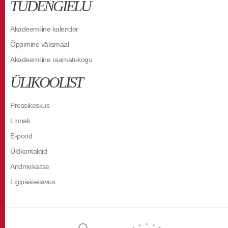
TUDENGIELU
Akadeemiline kalender
Õppimine välismaal
Akadeemiline raamatukogu
ÜLIKOOLIST
Pressikeskus
Linnak
E-pood
Üldkontaktid
Andmekaitse
Ligipääsetavus