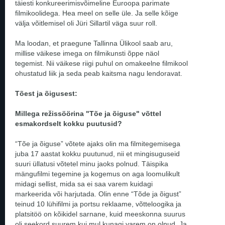
täiesti konkureerimisvõimeline Euroopa parimate
filmikoolidega. Hea meel on selle üle. Ja selle kõige
välja võitlemisel oli Jüri Sillartil väga suur roll.
Ma loodan, et praegune Tallinna Ülikool saab aru,
millise väikese imega on filmikunsti õppe näol
tegemist. Nii väikese riigi puhul on omakeelne filmikool
ohustatud liik ja seda peab kaitsma nagu lendoravat.
Tõest ja õigusest:
Millega režissöörina "Tõe ja õiguse" võttel
esmakordselt kokku puutusid?
“Tõe ja õiguse” võtete ajaks olin ma filmitegemisega
juba 17 aastat kokku puutunud, nii et mingisuguseid
suuri üllatusi võtetel minu jaoks polnud. Täispika
mängufilmi tegemine ja kogemus on aga loomulikult
midagi sellist, mida sa ei saa varem kuidagi
markeerida või harjutada. Olin enne “Tõde ja õigust”
teinud 10 lühifilmi ja portsu reklaame, võtteloogika ja
platsitöö on kõikidel sarnane, kuid meeskonna suurus
oli seekord suurem kui mul kunagi varem on olnud. Ja