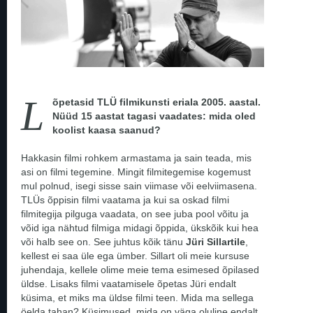
L
õpetasid TLÜ filmikunsti eriala 2005. aastal.
Nüüd 15 aastat tagasi vaadates: mida oled
koolist kaasa saanud?
Hakkasin filmi rohkem armastama ja sain teada, mis
asi on filmi tegemine. Mingit filmitegemise kogemust
mul polnud, isegi sisse sain viimase või eelviimasena.
TLÜs õppisin filmi vaatama ja kui sa oskad filmi
filmitegija pilguga vaadata, on see juba pool võitu ja
võid iga nähtud filmiga midagi õppida, ükskõik kui hea
või halb see on. See juhtus kõik tänu
Jüri Sillartile
,
kellest ei saa üle ega ümber. Sillart oli meie kursuse
juhendaja, kellele olime meie tema esimesed õpilased
üldse. Lisaks filmi vaatamisele õpetas Jüri endalt
küsima, et miks ma üldse filmi teen. Mida ma sellega
öelda tahan? Küsimused, mida on väga oluline endalt