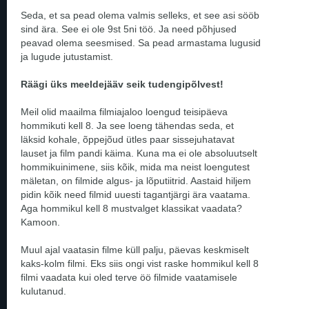
Seda, et sa pead olema valmis selleks, et see asi sööb
sind ära. See ei ole 9st 5ni töö. Ja need põhjused
peavad olema seesmised. Sa pead armastama lugusid
ja lugude jutustamist.
Räägi üks meeldejääv seik tudengipõlvest!
Meil olid maailma filmiajaloo loengud teisipäeva
hommikuti kell 8. Ja see loeng tähendas seda, et
läksid kohale, õppejõud ütles paar sissejuhatavat
lauset ja film pandi käima. Kuna ma ei ole absoluutselt
hommikuinimene, siis kõik, mida ma neist loengutest
mäletan, on filmide algus- ja lõputiitrid. Aastaid hiljem
pidin kõik need filmid uuesti tagantjärgi ära vaatama.
Aga hommikul kell 8 mustvalget klassikat vaadata?
Kamoon.
Muul ajal vaatasin filme küll palju, päevas keskmiselt
kaks-kolm filmi. Eks siis ongi vist raske hommikul kell 8
filmi vaadata kui oled terve öö filmide vaatamisele
kulutanud.