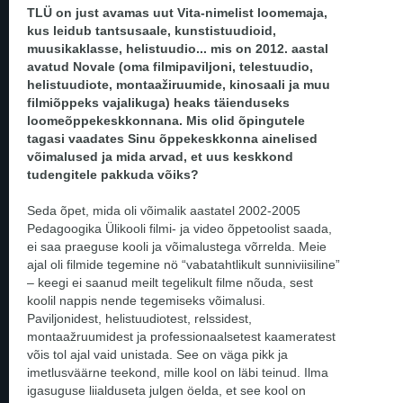
TLÜ on just avamas uut Vita-nimelist loomemaja,
kus leidub tantsusaale, kunstistuudioid,
muusikaklasse, helistuudio... mis on 2012. aastal
avatud Novale (oma filmipaviljoni, telestuudio,
helistuudiote, montaažiruumide, kinosaali ja muu
filmiõppeks vajalikuga) heaks täienduseks
loomeõppekeskkonnana. Mis olid õpingutele
tagasi vaadates Sinu õppekeskkonna ainelised
võimalused ja mida arvad, et uus keskkond
tudengitele pakkuda võiks?
Seda õpet, mida oli võimalik aastatel 2002-2005
Pedagoogika Ülikooli filmi- ja video õppetoolist saada,
ei saa praeguse kooli ja võimalustega võrrelda. Meie
ajal oli filmide tegemine nö “vabatahtlikult sunniviisiline”
– keegi ei saanud meilt tegelikult filme nõuda, sest
koolil nappis nende tegemiseks võimalusi.
Paviljonidest, helistuudiotest, relssidest,
montaažruumidest ja professionaalsetest kaameratest
võis tol ajal vaid unistada. See on väga pikk ja
imetlusväärne teekond, mille kool on läbi teinud. Ilma
igasuguse liialduseta julgen öelda, et see kool on