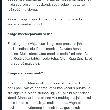
mida suurem on meeskond, seda selgem pead sa
režissöörina olema.
Aaa – ühelgi projektil pole mul kunagi nii palju loomi
korraga kaadris olnud!
Kõige meeldejäävam seik?
Ei oskagi ühte välja tuua. Kogu see protsess jääb
mulle kindlasti elu lõpuni meelde. Ja väga heas
mõttes. Mulle tõesti väga meeldis seda filmi teha. Ja
ma tõesti väga tahtsin seda teha. Olen väga tänulik, et
mul see võimalus oli.
Kõige naljakam seik?
Krõõda lehm Maasik oli päris korralik diiva, kellega pidi
päris palju vaeva nägema, et ta kas kaadris püsiks või
siis õigel ajal õiges suunas liiguks. Tal olid alati teised
ideed. Maasiku jaoks oli see vist muidugi naljakam kui
meie jaoks, sest mulle jäi mulje, et teda väga ei
huvitanud, et võtteaeg jookseb ja valgus kukub.