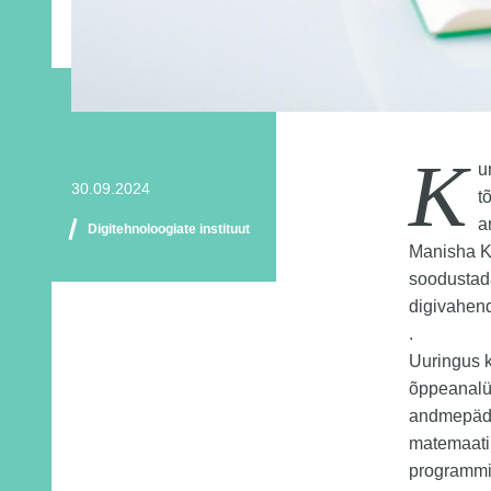
K
u
30.09.2024
t
a
Digitehnoloogiate instituut
Manisha Kh
soodustad
digivahend
.
Uuringus k
õppeanalüü
andmepäde
matemaatik
programmis