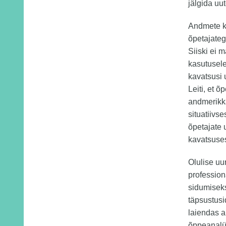
jälgida uu
Andmete ka
õpetajateg
Siiski ei 
kasutusele
kavatsusi 
Leiti, et õ
andmerikka
situatiivse
õpetajate
kavatsuses
Olulise uu
profession
sidumisek
täpsustusi
laiendas a
õppeanalüü