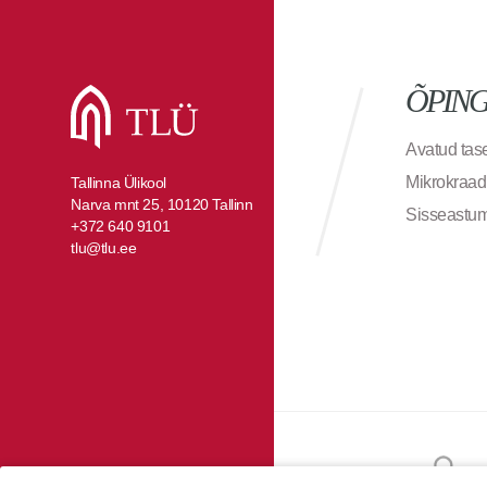
ÕPIN
Avatud ta
Mikrokraad
Tallinna Ülikool
Narva mnt 25, 10120 Tallinn
Sisseastu
+372 640 9101
tlu@tlu.ee