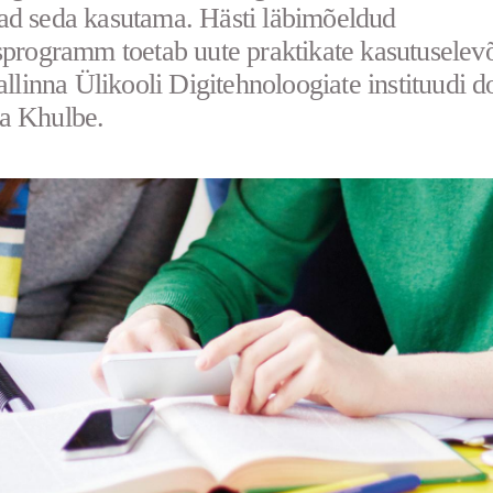
d seda kasutama. Hästi läbimõeldud
sprogramm toetab uute praktikate kasutuselevõ
Tallinna Ülikooli Digitehnoloogiate instituudi d
a Khulbe.