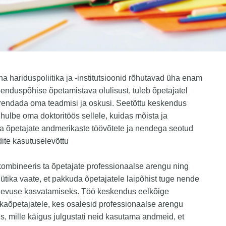
na hariduspoliitika ja -institutsioonid rõhutavad üha enam
õenduspõhise õpetamistava olulisust, tuleb õpetajatel
rendada oma teadmisi ja oskusi. Seetõttu keskendus
ulbe oma doktoritöös sellele, kuidas mõista ja
a õpetajate andmerikaste töövõtete ja nendega seotud
ite kasutuselevõttu
ombineeris ta õpetajate professionaalse arengu ning
tika vaate, et pakkuda õpetajatele laipõhist tuge nende
vuse kasvatamiseks. Töö keskendus eelkõige
aõpetajatele, kes osalesid professionaalse arengu
, mille käigus julgustati neid kasutama andmeid, et