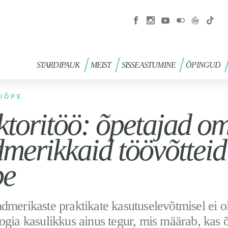
STARDIPAUK
MEIST
SISSEASTUMINE
ÕPINGUD
IÕPE
toritöö: õpetajad o
merikkaid töövõtteid 
pe
dmerikaste praktikate kasutuselevõtmisel ei o
ogia kasulikkus ainus tegur, mis määrab, kas 