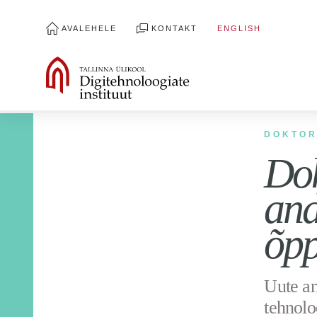
AVALEHELE
KONTAKT
ENGLISH
DOKTOR
Dok
and
õp
Uute an
tehnolo