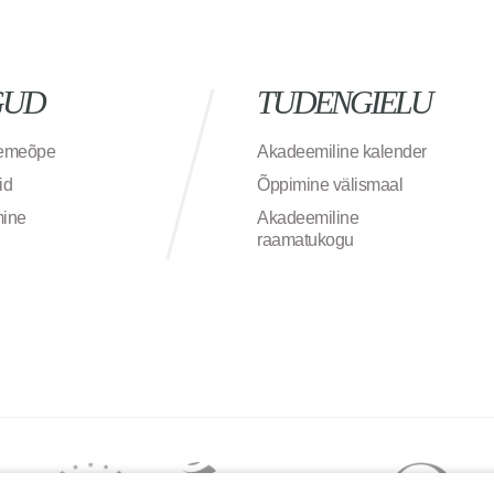
GUD
TUDENGIELU
semeõpe
Akadeemiline kalender
id
Õppimine välismaal
mine
Akadeemiline
raamatukogu