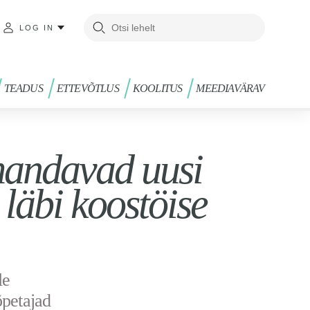
LOG IN
TEADUS
ETTEVÕTLUS
KOOLITUS
MEEDIAVÄRAV
mandavad uusi
läbi koostöise
le
õpetajad