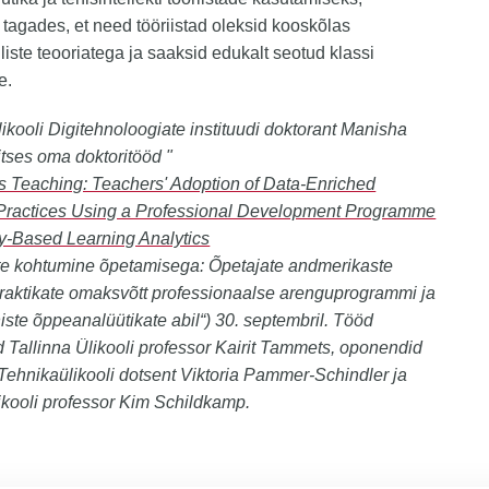
 tagades, et need tööriistad oleksid kooskõlas
iste teooriatega ja saaksid edukalt seotud klassi
e.
likooli Digitehnoloogiate instituudi doktorant Manisha
tses oma doktoritööd "
s Teaching: Teachers' Adoption of Data-Enriched
Practices Using a Professional Development Programme
y-Based Learning Analytics
te kohtumine õpetamisega: Õpetajate andmerikaste
raktikate omaksvõtt professionaalse arenguprogrammi ja
iste õppeanalüütikate abil“) 30. septembril. Tööd
 Tallinna Ülikooli professor Kairit Tammets, oponendid
 Tehnikaülikooli dotsent Viktoria Pammer-Schindler ja
kooli professor Kim Schildkamp.