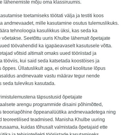
te lähenemiste mõju oma klassiruumis.
sutamise toetamiseks töötati välja ja testiti koos
a andmevaadet, mille kasutamine osutus tulemuslikuks.
määra tehnoloogia kasulikkus üksi, kas seda ka
 võetakse. Seetõttu uuris Khulbe lähemalt õpetajate
uued töövahendid ka igapäeavaselt kasutusele võtta.
petajad võtsid altimalt omaks uued tööriistad ja
 tööviis, kui said seda katsetada koostöises ja
s õppes. Üllatuslikult aga, ei olnud koolituse lõpus
 usaldus andmevaate vastu määrav tegur nende
 seda tulevikus kasutada.
rimistulemustena täpsustusid õpetajate
aalsete arengu programmide disaini põhimõtted,
s teooriapõhine õppeanalüütika andmevaadetega ning
d teoreetilised teadmised. Manisha Khulbe uuring
rusaama, kuidas tõhusalt valmistada õpetajaid ette
tika ja tehisintellekti tööriistade kasutamiseks,