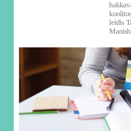
hakkava
koolitu
leidis 
Manish