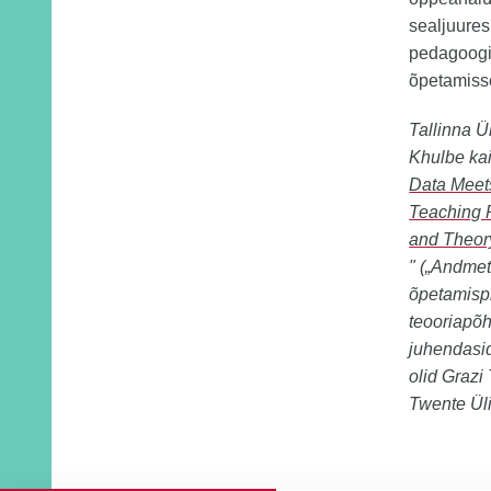
sealjuures
pedagoogil
õpetamiss
Tallinna Ü
Khulbe kai
Data Meet
Teaching 
and Theor
" („Andme
õpetamisp
teooriapõh
juhendasid
olid Grazi
Twente Üli