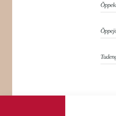
Õppeka
Õppej
Tudeng