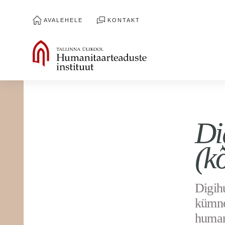
AVALEHELE
KONTAKT
Di
(k
Digihu
kümne
humani