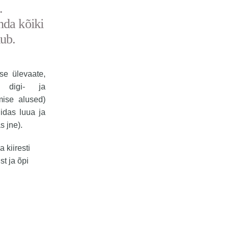
.
nda kõiki
kub.
se ülevaate,
, digi- ja
mise alused)
uidas luua ja
s jne).
 kiiresti
t ja õpi