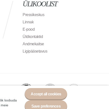
ÜLIKOOLIST
Pressikeskus
Linnak
E-pood
Üldkontaktid
Andmekaitse
Ligipääsetavus
Accept all cookies
alik loobuda
a meie
Save preferences