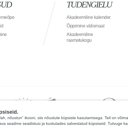
GUD
TUDENGIELU
semeõpe
Akadeemiline kalender
id
Õppimine välismaal
mine
Akadeemiline
raamatukogu
psiseid.
 „Jah, nõustun“ ikooni, siis nõustute küpsiste kasutamisega. Teil on võim
tava seadme seadistusi ja kustutades salvestatud küpsiseid. Tutvuge k