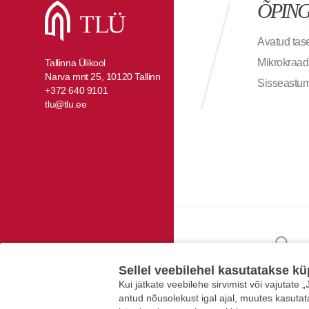
ÕPIN
Avatud ta
Mikrokraad
Tallinna Ülikool
Narva mnt 25, 10120 Tallinn
Sisseastu
+372 640 9101
tlu@tlu.ee
Sellel veebilehel kasutatakse kü
Kui jätkate veebilehe sirvimist või vajutate
antud nõusolekust igal ajal, muutes kasuta