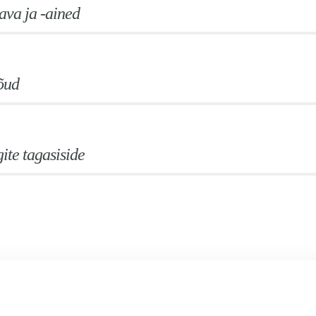
va ja -ained
õud
ite tagasiside