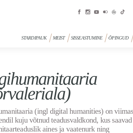
STARDIPAUK
MEIST
SISSEASTUMINE
ÕPINGUD
gihumanitaaria
õrvaleriala)
manitaaria (ingl digital humanities) on viimas
ndil kuju võtnud teadusvaldkond, kus saava
taarteaduslik aines ja vaatenurk ning