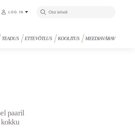
LOG IN
TEADUS
ETTEVÕTLUS
KOOLITUS
MEEDIAVÄRAV
el paaril
d kokku