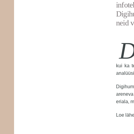
infot
Digih
neid 
D
kui ka t
analüüsi
Digihuma
areneva 
eriala, 
Loe läh