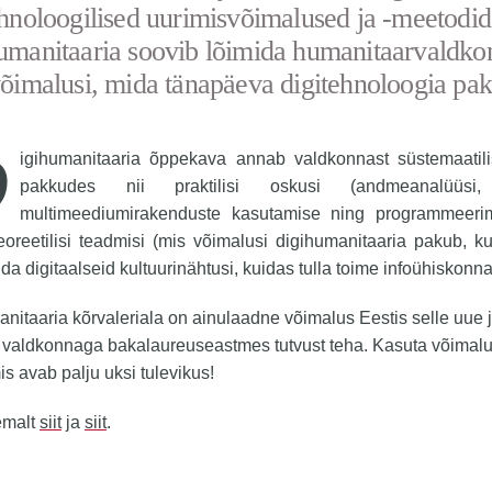
ehnoloogilised uurimisvõimalused ja -meetodid
umanitaaria soovib lõimida humanitaarvaldko
võimalusi, mida tänapäeva digitehnoloogia pa
igihumanitaaria õppekava annab valdkonnast süstemaatili
pakkudes nii praktilisi oskusi (andmeanalüüsi
multimeediumirakenduste kasutamise ning programmeeri
eoreetilisi teadmisi (mis võimalusi digihumanitaaria pakub, k
da digitaalseid kultuurinähtusi, kuidas tulla toime infoühiskonna
nitaaria kõrvaleriala on ainulaadne võimalus Eestis selle uue ja
valdkonnaga bakalaureuseastmes tutvust teha. Kasuta võimalus
mis avab palju uksi tulevikus!
emalt
siit
ja
siit
.