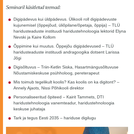
Seminaril käsitletud teemad:
Digipädevus kui üldpädevus. Ülikooli roll digipädevuste
kujunemisel (õppejõud, üliõpilane/õpetaja, õppija) – TLÜ
haridusteaduste instituudi haridustehnoloogia lektorid Elyna
Nevski ja Kaire Kollom
Õppimine kui muutus. Õppejõu digipädevused – TLÜ
haridusteaduste instituudi andragoogika dotsent Larissa
Jõgi
Digisõltuvus – Triin-Ketlin Siska, Hasartmängusõltuvuse
Nõustamiskeskuse psühholoog, pereterapeut
Mis toimub tegelikult koolis? Kas koolis on ka digitont? –
Annely Ajaots, Nissi Põhikooli direktor
Personaliseeritud õpiteed – Kairit Tammets, DTI
haridustehnoloogia vanemteadur, haridustehnoloogia
keskuse juhataja
Tark ja tegus Eesti 2035 – hariduse digilugu