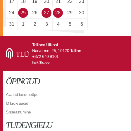
17
18
19
20
21
22
23
24
25
26
27
28
29
30
31
1
2
3
4
5
6
Tallinna Ülikool
Narva mnt 25, 10120 Tallinn
+372 640 9101
tlu@tlu.ee
ÕPINGUD
Avatud tasemeõpe
Mikrokraadid
Sisseastumine
TUDENGIELU