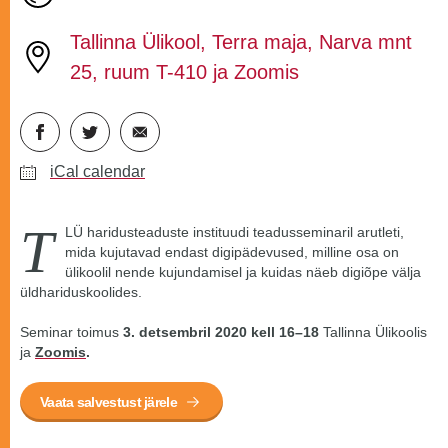
Tallinna Ülikool, Terra maja, Narva mnt
25, ruum T-410 ja Zoomis
iCal calendar
T
LÜ haridusteaduste instituudi teadusseminaril arutleti,
mida kujutavad endast digipädevused, milline osa on
ülikoolil nende kujundamisel ja kuidas näeb digiõpe välja
üldhariduskoolides.
Seminar toimus
3. detsembril 2020 kell 16–18
Tallinna Ülikoolis
ja
Zoomis
.
Vaata salvestust järele