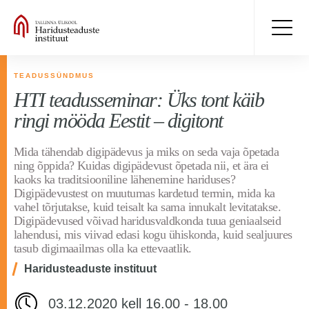
TEADUSSÜNDMUS
HTI teadusseminar: Üks tont käib
ringi mööda Eestit – digitont
Mida tähendab digipädevus ja miks on seda vaja õpetada
ning õppida? Kuidas digipädevust õpetada nii, et ära ei
kaoks ka traditsiooniline lähenemine hariduses?
Digipädevustest on muutumas kardetud termin, mida ka
vahel tõrjutakse, kuid teisalt ka sama innukalt levitatakse.
Digipädevused võivad haridusvaldkonda tuua geniaalseid
lahendusi, mis viivad edasi kogu ühiskonda, kuid sealjuures
tasub digimaailmas olla ka ettevaatlik.
Haridusteaduste instituut
03.12.2020 kell 16.00 - 18.00