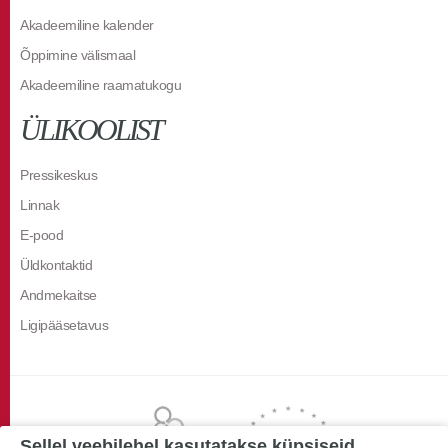
Akadeemiline kalender
Õppimine välismaal
Akadeemiline raamatukogu
ÜLIKOOLIST
Pressikeskus
Linnak
E-pood
Üldkontaktid
Andmekaitse
Ligipääsetavus
Sellel veebilehel kasutatakse küpsiseid.