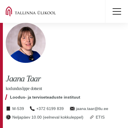
Jaana Taar
kodundusõppe dotsent
Loodus- ja terviseteaduste instituut
M-539
+372 6199 839
jaana.taar@tlu.ee
Neljapäev 10.00 (eelneval kokkuleppel)
ETIS