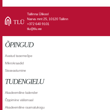
Tallinna Ülikool
Narva mnt 25, 10120 Tallinn
+372 640 9101
tlu@tlu.ee
ÕPINGUD
Avatud tasemeõpe
Mikrokraadid
Sisseastumine
TUDENGIELU
Akadeemiline kalender
Õppimine välismaal
Akadeemiline raamatukogu