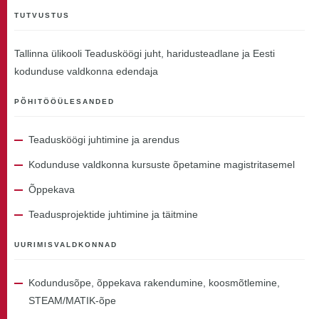
TUTVUSTUS
Tallinna ülikooli Teadusköögi juht, haridusteadlane ja Eesti
kodunduse valdkonna edendaja
PÕHITÖÖÜLESANDED
Teadusköögi juhtimine ja arendus
Kodunduse valdkonna kursuste õpetamine magistritasemel
Õppekava
Teadusprojektide juhtimine ja täitmine
UURIMISVALDKONNAD
Kodundusõpe, õppekava rakendumine, koosmõtlemine,
STEAM/MATIK-õpe