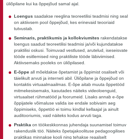
üliõpilane kui ka õppejõud samal ajal.
Loengus
saadakse reeglina teoreetilisi teadmisi ning seal
on aktiivsem pool õppejõud, kes erinevaid teooriaid
tutvustab.
Seminaris, praktikumis ja kollokviumites
rakendatakse
loengus saadud teoreetilisi teadmisi ja/või kujundatakse
praktilisi oskusi. Toimuvad vestlused, arutelud, iseseisvate
tööde esitlemised ning praktiliste tööde läbiviimised.
Aktiivsemaks pooleks on üliõpilased.
E-õppe
all mõeldakse õpetamist ja õppimist osaliselt või
täielikult arvuti ja interneti abil. Üliõpilane ja õppejõud on
kontaktis virtuaalmaailmas. E-õpe aitab muuta õppetööd
mitmekesisemaks, kasutades näiteks videoloenguid,
virtuaalset rühmatööd ja foorumeid. Lisaks annab e-õpe
õppijatele võimaluse valida ise endale sobivaim aeg
õppimiseks, õppetöö ei toimu kindlal kellaajal ja ainult
auditooriumis, vaid näiteks kodus arvuti taga.
Praktika
on töökeskkonnas juhendaja suunamisel toimuv
rakenduslik töö. Näiteks õpetajakoolituse pedagoogilises
praktikas minnakse kooli ning tehakse reaalselt