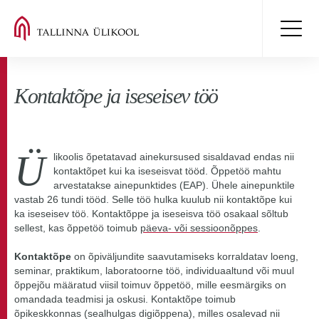
Kontaktõpe ja iseseisev töö
Ü
likoolis õpetatavad ainekursused sisaldavad endas nii
kontaktõpet kui ka iseseisvat tööd. Õppetöö mahtu
arvestatakse ainepunktides (EAP). Ühele ainepunktile
vastab 26 tundi tööd. Selle töö hulka kuulub nii kontaktõpe kui
ka iseseisev töö. Kontaktõppe ja iseseisva töö osakaal sõltub
sellest, kas õppetöö toimub
päeva- või sessioonõppes
.
Kontaktõpe
on õpiväljundite saavutamiseks korraldatav loeng,
seminar, praktikum, laboratoorne töö, individuaaltund või muul
õppejõu määratud viisil toimuv õppetöö, mille eesmärgiks on
omandada teadmisi ja oskusi. Kontaktõpe toimub
õpikeskkonnas (sealhulgas digiõppena), milles osalevad nii