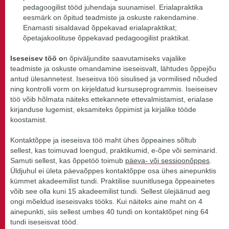
pedagoogilist tööd juhendaja suunamisel. Erialapraktika
eesmärk on õpitud teadmiste ja oskuste rakendamine.
Enamasti sisaldavad õppekavad erialapraktikat;
õpetajakoolituse õppekavad pedagoogilist praktikat.
Iseseisev töö o
n õpiväljundite saavutamiseks vajalike
teadmiste ja oskuste omandamine iseseisvalt, lähtudes õppejõu
antud ülesannetest. Iseseisva töö sisulised ja vormilised nõuded
ning kontrolli vorm on kirjeldatud kursuseprogrammis. Iseiseisev
töö võib hõlmata näiteks ettekannete ettevalmistamist, erialase
kirjanduse lugemist, eksamiteks õppimist ja kirjalike tööde
koostamist.
Kontaktõppe ja iseseisva töö maht ühes õppeaines sõltub
sellest, kas toimuvad loengud, praktikumid, e-õpe või seminarid.
Samuti sellest, kas õppetöö toimub
päeva- või sessioonõppes
.
Üldjuhul ei ületa päevaõppes kontaktõppe osa ühes ainepunktis
kümmet akadeemilist tundi. Praktilise suunitlusega õppeainetes
võib see olla kuni 15 akadeemilist tundi. Sellest ülejäänud aeg
ongi mõeldud iseseisvaks tööks. Kui näiteks aine maht on 4
ainepunkti, siis sellest umbes 40 tundi on kontaktõpet ning 64
tundi iseseisvat tööd.