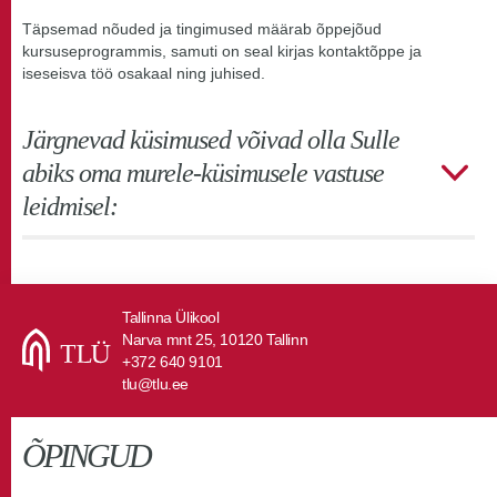
Täpsemad nõuded ja tingimused määrab õppejõud
kursuseprogrammis, samuti on seal kirjas kontaktõppe ja
iseseisva töö osakaal ning juhised.
Järgnevad küsimused võivad olla Sulle
abiks oma murele-küsimusele vastuse
leidmisel:
Tallinna Ülikool
Narva mnt 25, 10120 Tallinn
+372 640 9101
tlu@tlu.ee
ÕPINGUD