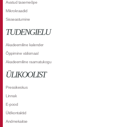
Avatud tasemeõpe
Mikrokraadid
Sisseastumine
TUDENGIELU
Akadeemiline kalender
Õppimine välismaal
Akadeemiline raamatukogu
ÜLIKOOLIST
Pressikeskus
Linnak
E-pood
Üldkontaktid
Andmekaitse