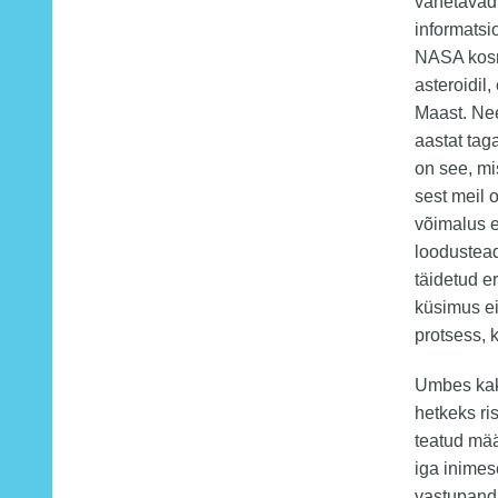
vahetavad 
informatsi
NASA kos
asteroidil
Maast. Nee
aastat tag
on see, m
sest meil 
võimalus e
loodustead
täidetud e
küsimus ei
protsess, k
Umbes kaks
hetkeks ri
teatud mää
iga inime
vastupanda