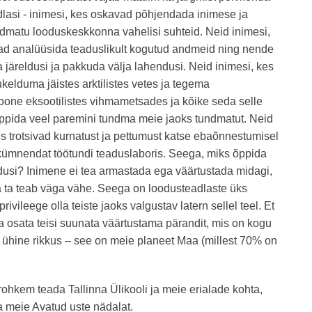
lasi - inimesi, kes oskavad põhjendada inimese ja
dmatu looduskeskkonna vahelisi suhteid. Neid inimesi,
ad analüüsida teaduslikult kogutud andmeid ning nende
a järeldusi ja pakkuda välja lahendusi. Neid inimesi, kes
kelduma jäistes arktilistes vetes ja tegema
oone eksootilistes vihmametsades ja kõike seda selle
õppida veel paremini tundma meie jaoks tundmatut. Neid
es trotsivad kurnatust ja pettumust katse ebaõnnestumisel
kümnendat töötundi teaduslaboris. Seega, miks õppida
usi? Inimene ei tea armastada ega väärtustada midagi,
a ta teab väga vähe. Seega on loodusteadlaste üks
rivileege olla teiste jaoks valgustav latern sellel teel. Et
ja osata teisi suunata väärtustama pärandit, mis on kogu
ühine rikkus – see on meie planeet Maa (millest 70% on
rohkem teada Tallinna Ülikooli ja meie erialade kohta,
ta meie Avatud uste nädalat.