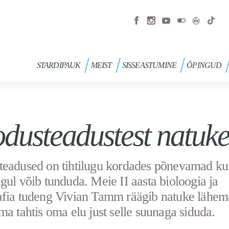
STARDIPAUK
MEIST
SISSEASTUMINE
ÕPINGUD
dusteadustest natuke
eadused on tihtilugu kordades põnevamad ku
gul võib tunduda. Meie II aasta bioloogia ja
fia tudeng Vivian Tamm räägib natuke lähema
ma tahtis oma elu just selle suunaga siduda.