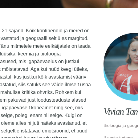
n 21.sajand. Kõik kontinendid ja mered on
avastatud ja geograafiliselt üles märgitud.
Tänu mitmetele meie eelkäijatele on teada
üüsika, keemia ja bioloogia
asused, mis igapäevaelus on justkui
 mõistetavad. Aga kui nüüd keegi ütleks,
jastul, kus justkui kõik avastamist vääriv
astatud, siis satuks see väide ilmselt üsna
iamahulise kriitika ohvriks. Rohkem kui
rem pakuvad just loodusteaduste alased
 igapäevaselt kõneainet ning see, mis
Vivian T
i selge, polegi enam nii selge. Kuigi on
 oleme alles hiljuti näiteks avastanud, et
Bioloogia ja geogr
 selgelt eristatavad emotsioonid, et puud
II aasta tudeng