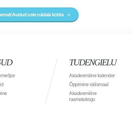
hemalt Avatud uste nädala kohta
GUD
TUDENGIELU
semeõpe
Akadeemiline kalender
id
Õppimine välismaal
mine
Akadeemiline
raamatukogu