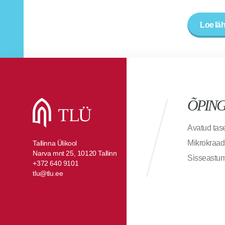
Loe lä
ÕPIN
Avatud ta
Mikrokraad
Tallinna Ülikool
Narva mnt 25, 10120 Tallinn
Sisseastu
+372 640 9101
tlu@tlu.ee