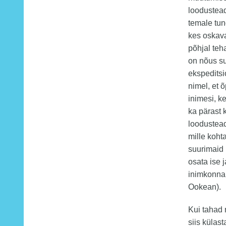
loodustead
temale tun
kes oskav
põhjal teh
on nõus su
ekspeditsi
nimel, et 
inimesi, k
ka pärast 
loodustead
mille koht
suurimaid p
osata ise 
inimkonna 
Ookean).
Kui tahad 
siis külas