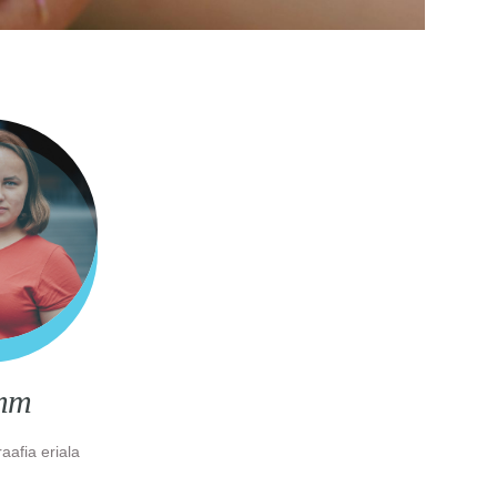
amm
aafia eriala