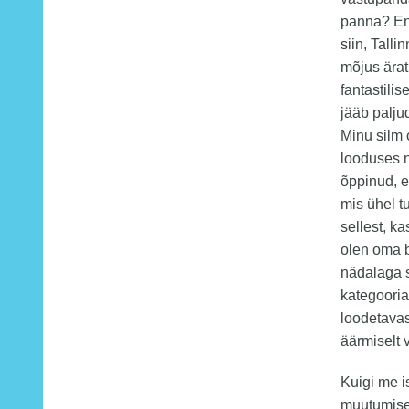
panna? Enn
siin, Talli
mõjus ärat
fantastilis
jääb palj
Minu silm
looduses n
õppinud, e
mis ühel t
sellest, k
olen oma b
nädalaga s
kategooria
loodetavas
äärmiselt 
Kuigi me i
muutumises