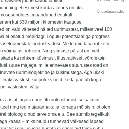
omavahel juurte kaudu tähtsat
ooni ning et esimest korda ajaloos on üks
Üliõpilassaadik
mosesondidest maandunud edukalt
, enam kui 330 miljoni kilomeetri kaugusel
d on vaid vähesed näited uurimustest, millest veel 100
asi ei osatud mõeldagi. Lõputu potentsiaaliga progress
is iseloomustab loodusteadusi. Me teame täna rohkem,
on võimalusi rohkem. Ning viimase pärast on meil
sitada ka rohkem küsimusi. Illustratiivselt võrdleksin
usi suure majaga, mille erinevates suurustes toad on
rinevate uurimisobjektide ja küsimustega. Aga ükski
 leiaks vastust, kui poleks neid, keda paelub kogu
uni vastusteni välja.
 aastat tagasi enne ülikooli astumist, seisatasin
stteel ning tegin ajarännaku ja korraga mõistsin, et olen
ral bioloog olnud terve oma elu. See sünnib tegelikult
sega kaasa – miks muidu tunnevad väikesed lapsed
matut soovi mudas hüpata ja erinevaid taimi suhu