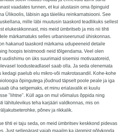
ast vaadates tunnen, et kui alustasin oma õpinguid
nna Ülikoolis, läbisin aga täieliku reinkarnatsiooni. See
uskellana, mille läbi muutusin taaskord teadlikuks sellest
est elukeskkonnast, mis meid ümbritseb ja mis nii tihti
udele märkamatuks selles urbaniseerunud ühiskonnas.
 on hakanud taaskord märkama udupeeneid detaile
ing hoopis teistmoodi neid tõlgendama. Veel olen
t uudishimu on üks suurimaid sisemisi motivaatoreid,
ulevasel loodusteadlasel saab olla. Ja seda olenemata
as kedagi paelub elu mikro-või makrotasandil. Kohe-kohe
ioloogia õpingutega jõudnud täpselt poole peale ja iga
aab üha selgemaks, et minu erialavalik ei kuulu
sse "lihtne". Küll aga on mul võimalus õppida ning
ti lähitulevikus teha karjääri valdkonnas, mis on
väljakutseterohke, põnev ja rikkalik.
se tihti ei taju seda, on meid ümbritsev keskkond pidevas
. Just sellepärast vajab maailm ka järgmist põlvkonda