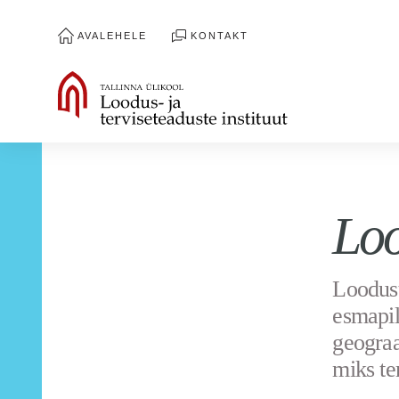
AVALEHELE
KONTAKT
Loo
Loodust
esmapil
geograa
miks te