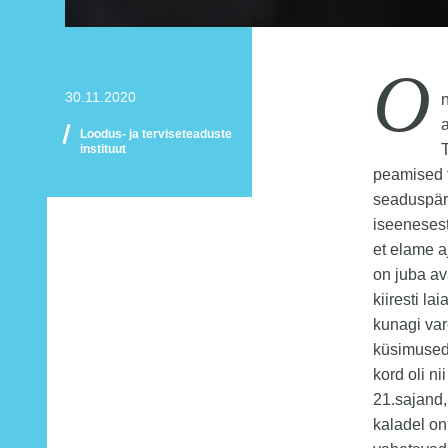
O
30.11.2020
Loodus- ja terviseteaduste
instituut
peamised f
seaduspär
iseenesest
et elame a
on juba av
kiiresti la
kunagi va
küsimused
kord oli ni
21.sajand,
kaladel on