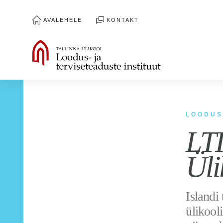
AVALEHELE
KONTAKT
LOODUS
LTI
Üli
Islandi
ülikool