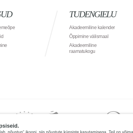
GUD
TUDENGIELU
semeõpe
Akadeemiline kalender
id
Õppimine välismaal
mine
Akadeemiline
raamatukogu
psiseid.
 „Jah, nõustun“ ikooni, siis nõustute küpsiste kasutamisega. Teil on võim