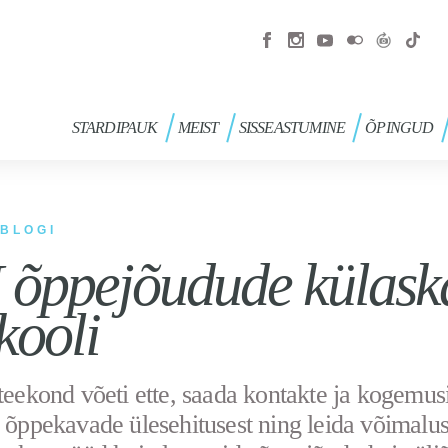
STARDIPAUK
MEIST
SISSEASTUMINE
ÕPINGUD
BLOGI
 õppejõudude külaskä
kooli
 teekond võeti ette, saada kontakte ja kogemusi
i õppekavade ülesehitusest ning leida võimalus