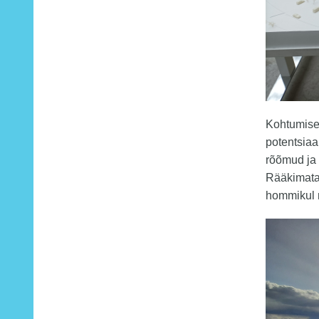
Kohtumisel
potentsiaa
rõõmud ja 
Rääkimata 
hommikul 