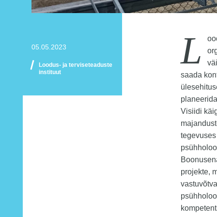
L
oo
05.05.2023
or
vä
Loodus- ja terviseteaduste
instituut
saada kon
ülesehitus
planeerida
Visiidi käi
majanduste
tegevuses 
psühholoo
Boonusena 
projekte, 
vastuvõtv
psühholoog
kompetent