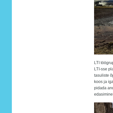
LTI töögru
LTI-sse p
tasuliste 
koos ja ig
pidada an
edasimine