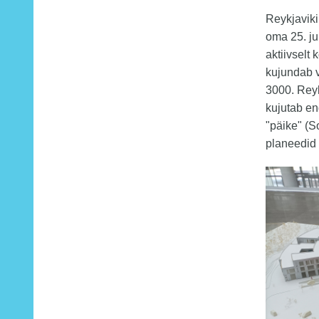
Reykjaviki
oma 25. ju
aktiivselt
kujundab vä
3000. Reyk
kujutab e
"päike" (S
planeedid