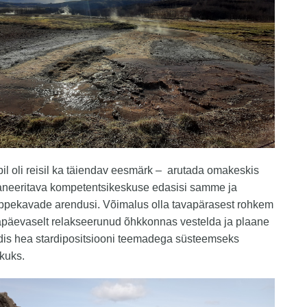
pil oli reisil ka täiendav eesmärk – arutada omakeskis
laneeritava kompetentsikeskuse edasisi samme ja
õppekavade arendusi. Võimalus olla tavapärasest rohkem
apäevaselt relakseerunud õhkkonnas vestelda ja plaane
dis hea stardipositsiooni teemadega süsteemseks
kuks.