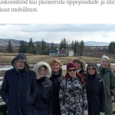
duskoostööd kui planeerida õppejõudude ja üliõ
kust mobiilsust.