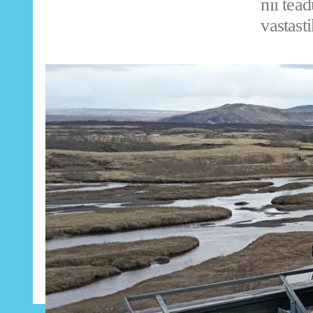
nii tea
vastasti