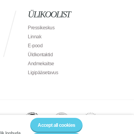
ÜLIKOOLIST
Pressikeskus
Linnak
E-pood
Üldkontaktid
Andmekaitse
Ligipääsetavus
Accept all cookies
alik loobuda