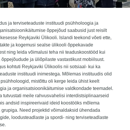
dus ja terviseteaduste instituudi psühholoogia ja
ganisatsioonikäitumise õppejõud saabusid just reisilt
ikesesse Reykjaviki Ülikooli. Islandi teekond võeti ette,
takte ja kogemusi sealse ülikooli õppekavade
est ning leida võimalusi teha nii teaduskoostööd kui
 õppejõudude ja üliõpilaste vastastikust mobiilsust.
gus kohtuti Reykjaviki Ülikoolis nii sotsiaal- kui ka
aduste instituudi inimestega. Mõlemas instituudis olid
psühholoogid, mistõttu oli kerge leida ühist keelt
gia ja organisatsioonikäitumise valdkondade teemadel.
tutvustati meile rahvusvahelisi interdistsiplinaarseid
mis andsid inspireerivaid ideid koostööks mõlema
a grupiga. Need projektid võimaldaksid ühendada
ide, loodusteadlaste ja spordi- ning terviseteadlaste
se.