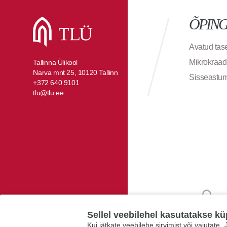
ÕPIN
Avatud ta
Mikrokraad
Tallinna Ülikool
Narva mnt 25, 10120 Tallinn
Sisseastu
+372 640 9101
tlu@tlu.ee
Sellel veebilehel kasutatakse kü
Kui jätkate veebilehe sirvimist või vajutate