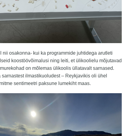
 nii osakonna- kui ka programmide juhtidega arutleti
lseid koostöövõimalusi ning leiti, et ülikoolielu mõjutavad
murekohad on mõlemas ülikoolis üllatavalt sarnased.
sarnastest ilmastikuoludest – Reykjavikis oli ühel
mitme sentimeetri paksune lumekiht maas.