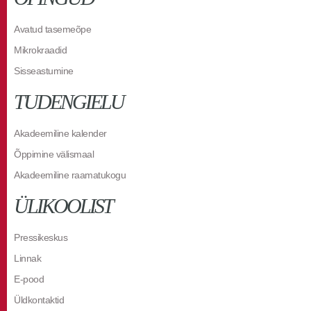
Avatud tasemeõpe
Mikrokraadid
Sisseastumine
TUDENGIELU
Akadeemiline kalender
Õppimine välismaal
Akadeemiline raamatukogu
ÜLIKOOLIST
Pressikeskus
Linnak
E-pood
Üldkontaktid