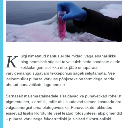
K
uigi nimetatud nähtus ei ole midagi väga ebaharilikku
ning peamiselt sügisel-talvel tuleb seda soodsate olude
kokkulangemisel ikka ette, jääb omapärase
värvidemängu sügavam tekkepõhjus sageli selgitamata. Vee
iseloomuliku punase värvuse põhjuseks on tormidega randa
uhutud punavetikate lagunemine.
Sarnaselt maismaataimedele sisaldavad ka punavetikad rohelist
pigmentainet, klorofülli, mille abil suudavad taimed kasutada ära
valgusenergiat oma elutegevuseks. Punavetikate rakkudes
esinevad lisaks klorofüllile veel teatud fotosünteesi abipigmendid
– punase värvusega fükoerütriinid ja sinised fükotsüaniinid.