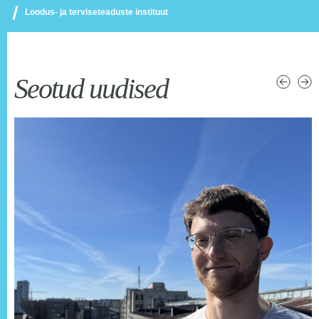
Loodus- ja terviseteaduste instituut
Seotud uudised