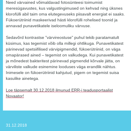
Need värvained võimaldavad fotosünteesi toimumist
meresügavustes, kus valgustingimused on kehvad ning üksnes
klorofülli abil taim oma elutegevuseks piisavalt energiat ei saaks.
Fükoerütriinid maskeerivad hästi klorofülli rohelised toonid ja
annavad punavetikatele iseloomuliku värvuse.
Sedavõrd kontrastse "värvireostuse" puhul tekib paratamatult
küsimus, kas tegemist võib olla millegi ohtlikuga. Punavetikatest
pärinevad spetsiifilised värvipigmendid, fükoerütriinid, on väga
omapärased ained – tegemist on valkudega. Kui punavetikatest
ja mõnedest bakteritest pärinevad pigmendid kõrvale jätta, on
värviliste valkude esinemine looduses väga erandlik nähtus.
Inimesele on fükoerütriinid kahjutud, pigem on tegemist suisa
kasulike ainetega.
Loe täpsemalt 30.12.2018 ilmunud ERR-i teadusportaalist
Novaator!
31.12.2018