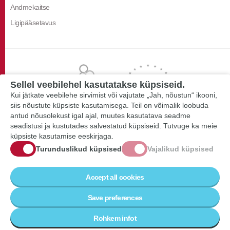
Andmekaitse
Ligipääsetavus
Sellel veebilehel kasutatakse küpsiseid.
Kui jätkate veebilehe sirvimist või vajutate „Jah, nõustun“ ikooni,
siis nõustute küpsiste kasutamisega. Teil on võimalik loobuda
antud nõusolekust igal ajal, muutes kasutatava seadme
seadistusi ja kustutades salvestatud küpsiseid. Tutvuge ka meie
küpsiste kasutamise eeskirjaga.
Turunduslikud küpsised
Vajalikud küpsised
Accept all cookies
Save preferences
Rohkem infot