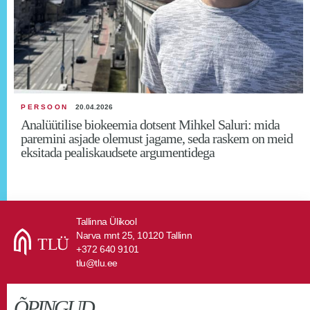
PERSOON
20.04.2026
Analüütilise biokeemia dotsent Mihkel Saluri: mida
paremini asjade olemust jagame, seda raskem on meid
eksitada pealiskaudsete argumentidega
Tallinna Ülikool
Narva mnt 25, 10120 Tallinn
+372 640 9101
tlu@tlu.ee
ÕPINGUD