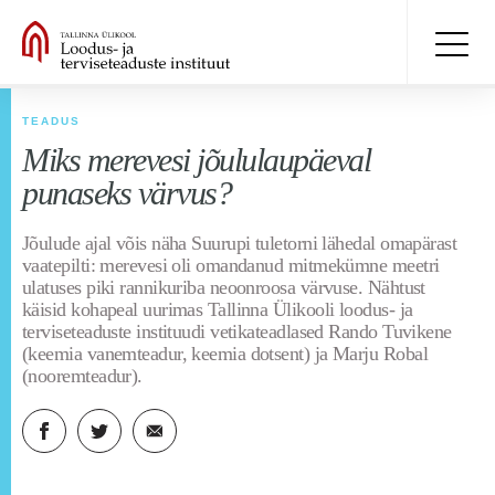
TEADUS
Miks merevesi jõululaupäeval
punaseks värvus?
Jõulude ajal võis näha Suurupi tuletorni lähedal omapärast
vaatepilti: merevesi oli omandanud mitmekümne meetri
ulatuses piki rannikuriba neoonroosa värvuse. Nähtust
käisid kohapeal uurimas Tallinna Ülikooli loodus- ja
terviseteaduste instituudi vetikateadlased Rando Tuvikene
(keemia vanemteadur, keemia dotsent) ja Marju Robal
(nooremteadur).