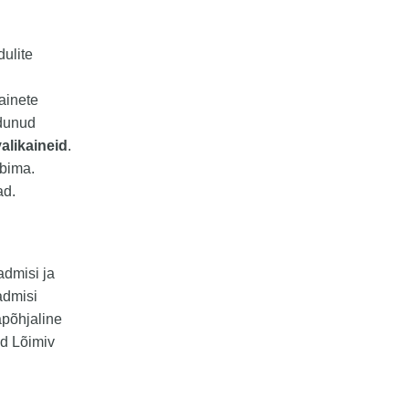
ulite
ainete
ndunud
valikaineid
.
äbima.
ad.
admisi ja
admisi
apõhjaline
id Lõimiv