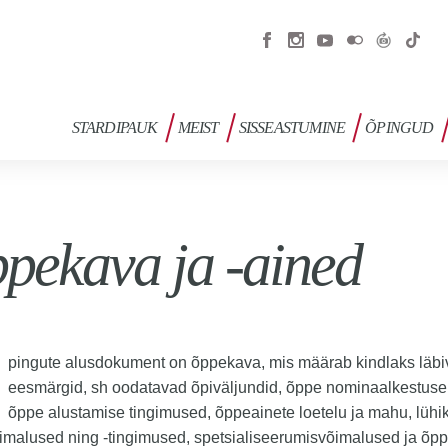
STARDIPAUK
MEIST
SISSEASTUMINE
ÕPINGUD
pekava ja -ained
pingute alusdokument on õppekava, mis määrab kindlaks läbi
eesmärgid, sh oodatavad õpiväljundid, õppe nominaalkestuse
õppe alustamise tingimused, õppeainete loetelu ja mahu, lühik
imalused ning -tingimused, spetsialiseerumisvõimalused ja õp