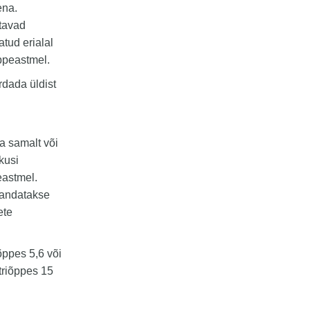
ena.
tavad
tud erialal
ppeastmel.
rdada üldist
a samalt või
kusi
eastmel.
mandatakse
ete
ppes 5,6 või
triõppes 15