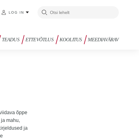
LOG IN
TEADUS
ETTEVÕTLUS
KOOLITUS
MEEDIAVÄRAV
viidava õppe
 ja mahu,
irjeldused ja
pe