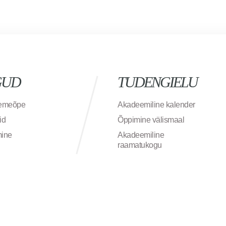
GUD
TUDENGIELU
semeõpe
Akadeemiline kalender
id
Õppimine välismaal
mine
Akadeemiline
raamatukogu