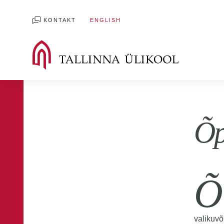
KONTAKT
ENGLISH
Õp
Õ
valikuvõ