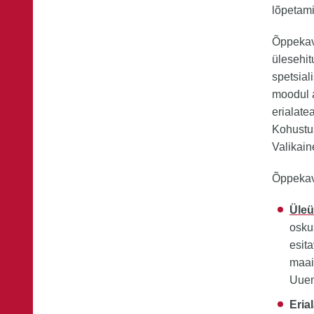
lõpetami
Õppekav
ülesehit
spetsial
moodul 
erialat
Kohustus
Valikain
Õppekava
Üleü
osku
esit
maai
Uuen
Eria