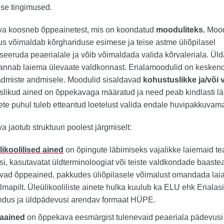
se tingimused.
a koosneb õppeainetest, mis on koondatud
mooduliteks.
Mood
us võimaldab kõrghariduse esimese ja teise astme üliõpilasel
iseeruda peaerialale ja võib võimaldada valida kõrvaleriala. Üld
annab laiema ülevaate valdkonnast. Erialamoodulid on keske
eadmiste andmisele. Moodulid sisaldavad
kohustuslikke ja/või 
likud ained on õppekavaga määratud ja need peab kindlasti l
ete puhul tuleb etteantud loetelust valida endale huvipakkuvam
 jaotub struktuuri poolest järgmiselt:
likoolilised ained
on õpingute läbimiseks vajalikke laiemaid te
si, kasutavatat üldterminoloogiat või teiste valdkondade baaste
avad õppeained, pakkudes üliõpilasele võimalust omandada lai
lmapilt. Üleülikooliliste ainete hulka kuulub ka ELU ehk Erialas
dus ja üldpädevusi arendav formaat HÜPE.
laained
on õppekava eesmärgist tulenevaid peaeriala pädevusi