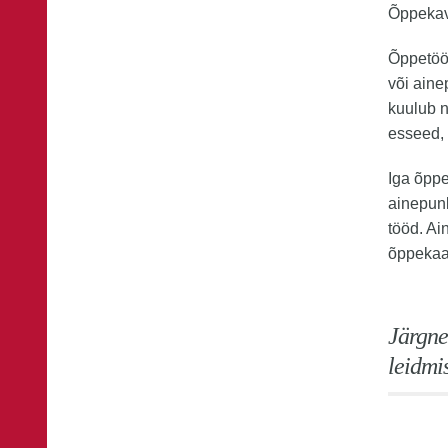
Õppekav
Õppetöö
või aine
kuulub n
esseed, 
Iga õppe
ainepunk
tööd. Ai
õppekaar
Järgne
leidmi