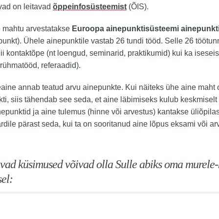
ad on leitavad
õppeinfosüsteemist
(ÕIS).
 mahtu arvestatakse
Euroopa ainepunktisüsteemi ainepunkt
punkt). Ühele ainepunktile vastab 26 tundi tööd. Selle 26 töötun
ii kontaktõpe (nt loengud, seminarid, praktikumid) kui ka iseseis
rühmatööd, referaadid).
aine annab teatud arvu ainepunkte. Kui näiteks ühe aine maht 
ti, siis tähendab see seda, et aine läbimiseks kulub keskmiselt
nepunktid ja aine tulemus (hinne või arvestus) kantakse üliõpila
dile pärast seda, kui ta on sooritanud aine lõpus eksami või ar
vad küsimused võivad olla Sulle abiks oma murele-
sel: