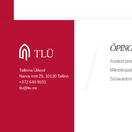
ÕPIN
Avatud ta
Mikrokraad
Tallinna Ülikool
Narva mnt 25, 10120 Tallinn
Sisseastu
+372 640 9101
tlu@tlu.ee