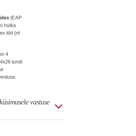
ides
(EAP
ni hulka
ev töö (nt
on 4
 4x26 tundi
se
vestuse.
küsimusele vastuse