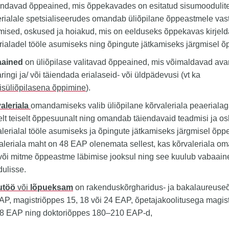
ndavad õppeained, mis õppekavades on esitatud sisumoodulit
rialale spetsialiseerudes omandab üliõpilane õppeastmele vas
mised, oskused ja hoiakud, mis on eelduseks õppekavas kirjelda
erialadel tööle asumiseks ning õpingute jätkamiseks järgmisel õ
aained
on üliõpilase valitavad õppeained, mis võimaldavad ava
ringi ja/ või täiendada erialaseid- või üldpädevusi (vt ka
lisüliõpilasena õppimine
).
aleriala
omandamiseks valib üliõpilane kõrvaleriala peaerialag
lt teiselt õppesuunalt ning omandab täiendavaid teadmisi ja os
alerialal tööle asumiseks ja õpingute jätkamiseks järgmisel õpp
aleriala maht on 48 EAP olenemata sellest, kas kõrvaleriala o
või mitme õppeastme läbimise jooksul ning see kuulub vabaain
ulisse.
utöö
või
lõpueksam
on rakenduskõrgharidus- ja bakalaureuseõ
AP, magistriõppes 15, 18 või 24 EAP, õpetajakoolitusega magis
18 EAP ning doktoriõppes 180–210 EAP-d,