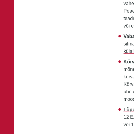
vahe
Peae
tead
või 
Vab
silma
küla
Kõrv
mõne
kõrv
Kõrv
ühe 
mood
Lõp
12 E
või 