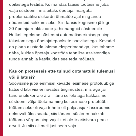
õpilastega testida. Kolmandas faasis töötasime juba
välja süsteemi, mis aitaks õpetajal märgata
problemaatilisi olukordi rühmatöö ajal ning anda
nõuandeid sekkumiseks. Siin faasis kogusime jällegi
20 õpetaja reaktsioone ja hinnanguid süsteemile.
Hetkel tegeleme süsteemi automatiseerimisega ning
täiustamisega õpetajatepoolsete soovitustega. Kevadel
on plaan alustada laiema eksperimendiga, kus tahame
näha, kuidas õpetaja koostöös tehnilise assistendiga
tunde annab ja kas/kuidas see teda mõjutab.
Kas on protsessis ette tulnud ootamatuid tulemusi
või üllatusi?
Soovisime juba eelmisel kevadel esimese prototüübiga
katseid läbi viia erinevates tingimustes, mis aga jäi
tänu eriolukorrale ära. Tänu sellele aga hakkasime
süsteemi välja töötama ning kui esimese prototüübi
töötamiseks oli vaja tehniliselt palju asju klassiruumis
eelnevalt üles seada, siis tänane süsteem hakkab
töötama võrgus ning vajalik ei ole lisariistvara peale
arvuti. Ju siis oli meil just seda vaja.