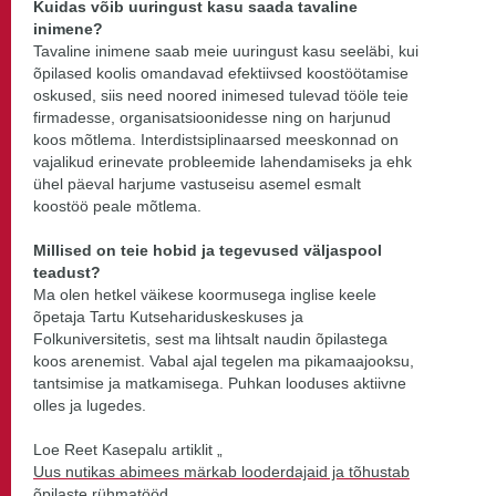
Kuidas võib uuringust kasu saada tavaline
inimene?
Tavaline inimene saab meie uuringust kasu seeläbi, kui
õpilased koolis omandavad efektiivsed koostöötamise
oskused, siis need noored inimesed tulevad tööle teie
firmadesse, organisatsioonidesse ning on harjunud
koos mõtlema. Interdistsiplinaarsed meeskonnad on
vajalikud erinevate probleemide lahendamiseks ja ehk
ühel päeval harjume vastuseisu asemel esmalt
koostöö peale mõtlema.
Millised on teie hobid ja tegevused väljaspool
teadust?
Ma olen hetkel väikese koormusega inglise keele
õpetaja Tartu Kutsehariduskeskuses ja
Folkuniversitetis, sest ma lihtsalt naudin õpilastega
koos arenemist. Vabal ajal tegelen ma pikamaajooksu,
tantsimise ja matkamisega. Puhkan looduses aktiivne
olles ja lugedes.
Loe Reet Kasepalu artiklit „
Uus nutikas abimees märkab looderdajaid ja tõhustab
õpilaste rühmatööd