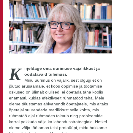
K
irjeldage oma uurimuse vajalikkust ja
oodatavaid tulemusi.
Minu uurimus on vajalik, sest olgugi et on
jõutud arusaamale, et koos õppimise ja töötamise
oskused on ülimalt olulised, ei õpetada täna koolis
enamasti, kuidas efektiivselt rühmatööd teha. Meie
oleme täiustamas abivahendit õpetajatele, mis aitaks
õpetajal suurendada teadlikkust selle kohta, mis
rühmatöö ajal rühmades toimub ning probleemide
korral pakkuda välja ka lahendusstrateegiaid. Hetkel
oleme välja töötamas teist protoüüpi, mida hakkame