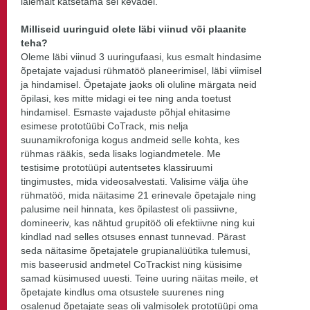
laiemalt katsetama sel kevadel.
Milliseid uuringuid olete läbi viinud või plaanite
teha?
Oleme läbi viinud 3 uuringufaasi, kus esmalt hindasime
õpetajate vajadusi rühmatöö planeerimisel, läbi viimisel
ja hindamisel. Õpetajate jaoks oli oluline märgata neid
õpilasi, kes mitte midagi ei tee ning anda toetust
hindamisel. Esmaste vajaduste põhjal ehitasime
esimese prototüübi CoTrack, mis nelja
suunamikrofoniga kogus andmeid selle kohta, kes
rühmas rääkis, seda lisaks logiandmetele. Me
testisime prototüüpi autentsetes klassiruumi
tingimustes, mida videosalvestati. Valisime välja ühe
rühmatöö, mida näitasime 21 erinevale õpetajale ning
palusime neil hinnata, kes õpilastest oli passiivne,
domineeriv, kas nähtud grupitöö oli efektiivne ning kui
kindlad nad selles otsuses ennast tunnevad. Pärast
seda näitasime õpetajatele grupianalüütika tulemusi,
mis baseerusid andmetel CoTrackist ning küsisime
samad küsimused uuesti. Teine uuring näitas meile, et
õpetajate kindlus oma otsustele suurenes ning
osalenud õpetajate seas oli valmisolek prototüüpi oma