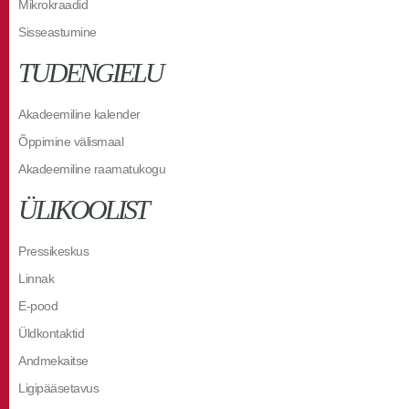
Mikrokraadid
Sisseastumine
TUDENGIELU
Akadeemiline kalender
Õppimine välismaal
Akadeemiline raamatukogu
ÜLIKOOLIST
Pressikeskus
Linnak
E-pood
Üldkontaktid
Andmekaitse
Ligipääsetavus