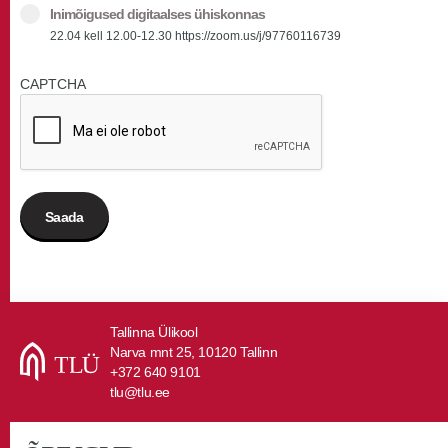
Inimõigused digitaalses ühiskonnas
22.04 kell 12.00-12.30 https://zoom.us/j/97760116739
CAPTCHA
Tallinna Ülikool
Narva mnt 25, 10120 Tallinn
+372 640 9101
tlu@tlu.ee