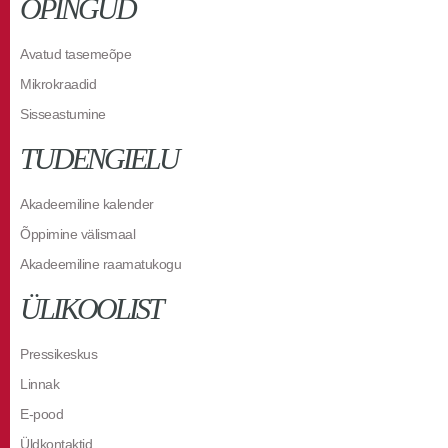
ÕPINGUD
Avatud tasemeõpe
Mikrokraadid
Sisseastumine
TUDENGIELU
Akadeemiline kalender
Õppimine välismaal
Akadeemiline raamatukogu
ÜLIKOOLIST
Pressikeskus
Linnak
E-pood
Üldkontaktid