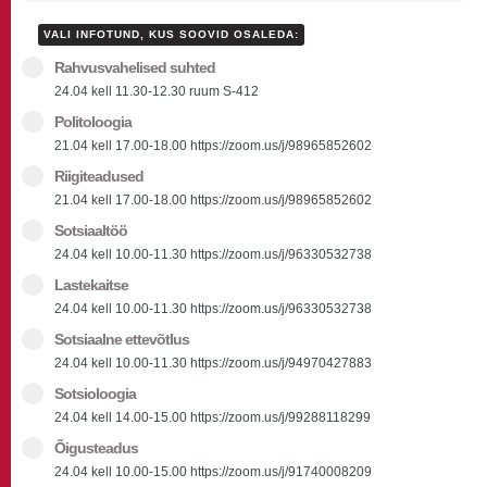
VALI INFOTUND, KUS SOOVID OSALEDA:
Rahvusvahelised suhted
24.04 kell 11.30-12.30 ruum S-412
Politoloogia
21.04 kell 17.00-18.00 https://zoom.us/j/98965852602
Riigiteadused
21.04 kell 17.00-18.00 https://zoom.us/j/98965852602
Sotsiaaltöö
24.04 kell 10.00-11.30 https://zoom.us/j/96330532738
Lastekaitse
24.04 kell 10.00-11.30 https://zoom.us/j/96330532738
Sotsiaalne ettevõtlus
24.04 kell 10.00-11.30 https://zoom.us/j/94970427883
Sotsioloogia
24.04 kell 14.00-15.00 https://zoom.us/j/99288118299
Õigusteadus
24.04 kell 10.00-15.00 https://zoom.us/j/91740008209