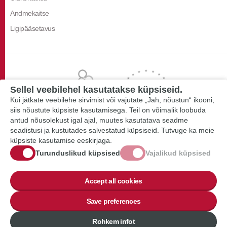
Andmekaitse
Ligipääsetavus
Sellel veebilehel kasutatakse küpsiseid.
Kui jätkate veebilehe sirvimist või vajutate „Jah, nõustun“ ikooni,
siis nõustute küpsiste kasutamisega. Teil on võimalik loobuda
antud nõusolekust igal ajal, muutes kasutatava seadme
seadistusi ja kustutades salvestatud küpsiseid. Tutvuge ka meie
küpsiste kasutamise eeskirjaga.
Turunduslikud küpsised
Vajalikud küpsised
Accept all cookies
Save preferences
Rohkem infot