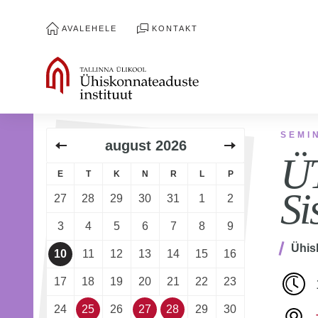
AVALEHELE
KONTAKT
SEMI
august
2026
ÜT
E
T
K
N
R
L
P
Si
27
28
29
30
31
1
2
3
4
5
6
7
8
9
Ühis
10
11
12
13
14
15
16
17
18
19
20
21
22
23
24
25
26
27
28
29
30