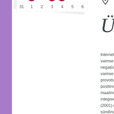
31
1
2
3
4
5
6
Ü
Interne
vaimse 
negatii
vaimse 
provots
positii
maailm
integr
(2001) 
sündin