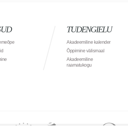
GUD
TUDENGIELU
semeõpe
Akadeemiline kalender
id
Õppimine välismaal
mine
Akadeemiline
raamatukogu