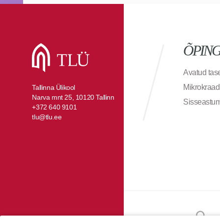
ÕPIN
Avatud ta
Mikrokraad
Tallinna Ülikool
Narva mnt 25, 10120 Tallinn
Sisseastu
+372 640 9101
tlu@tlu.ee