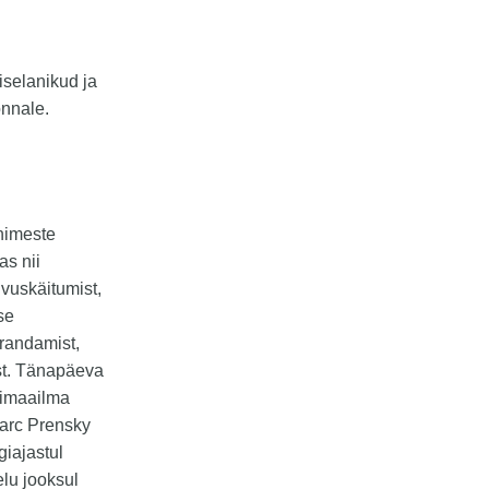
iselanikud ja
onnale.
inimeste
s nii
uvuskäitumist,
se
arandamist,
ist. Tänapäeva
gimaailma
arc Prensky
giajastul
lu jooksul