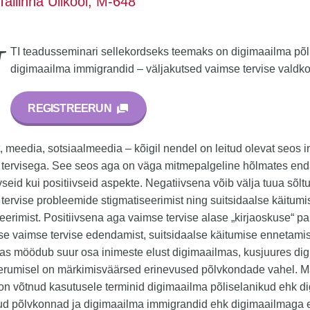
Tallinna Ülikool, M-648
TI teadusseminari sellekordseks teemaks on digimaailma põl
digimaailma immigrandid – väljakutsed vaimse tervise valdk
REGISTREERUN
t, meedia, sotsiaalmeedia – kõigil nendel on leitud olevat seos 
tervisega. See seos aga on väga mitmepalgeline hõlmates enda
vseid kui positiivseid aspekte. Negatiivsena võib välja tuua sõlt
tervise probleemide stigmatiseerimist ning suitsidaalse käitumi
eerimist. Positiivsena aga vaimse tervise alase „kirjaoskuse“ p
vse vaimse tervise edendamist, suitsidaalse käitumise ennetam
as möödub suur osa inimeste elust digimaailmas, kusjuures di
eerumisel on märkimisväärsed erinevused põlvkondade vahel. M
on võtnud kasutusele terminid digimaailma põliselanikud ehk di
ud põlvkonnad ja digimaailma immigrandid ehk digimaailmaga e