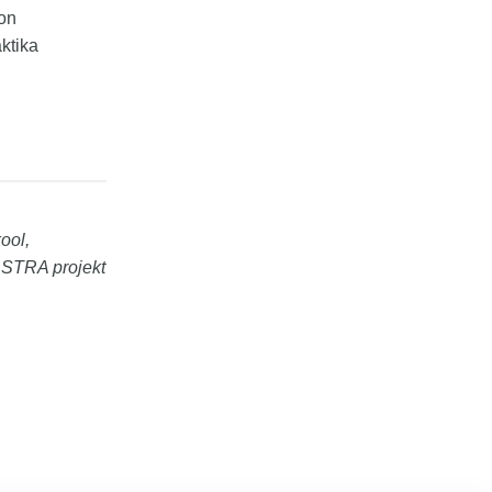
 on
ktika
kool,
 ASTRA projekt