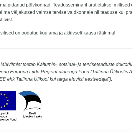
a pidanud põlvkonnad. Teadusseminaril arutletakse, millised
ilma väljakutsed vaimse tervise valdkonnale nii teaduse kui pra
iivist.
vilised on oodatud kuulama ja aktiivselt kaasa rääkima!
 läbiviimist toetab Käitumis-, sotsiaal- ja terviseteaduste doktori
eerib Euroopa Liidu Regionaalarengu Fond (Tallinna Ülikoolis
E ehk Tallinna Ülikool kui targa eluviisi eestvedaja").