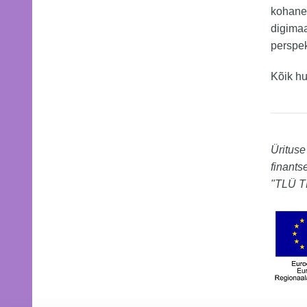
kohanem
digimaa
perspekt
Kõik hu
Ürituse
finants
"TLÜ TE