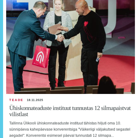
TEADE
18.11.2025
Ühiskonnateaduste instituut tunnustas 12 silmapaistvat
vilistlast
Tallinna Ülikooli ühiskonnateaduste instituut tähistas hiljuti oma 10.
sünnipäeva kahepäevase konverentsiga "Väikeriigi väljakutsed segastel
aegadel". Konverentsi esimesel päeval tunnustati 12 silmapa...