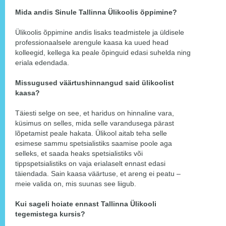
Mida andis Sinule Tallinna Ülikoolis õppimine?
Ülikoolis õppimine andis lisaks teadmistele ja üldisele
professionaalsele arengule kaasa ka uued head
kolleegid, kellega ka peale õpinguid edasi suhelda ning
eriala edendada.
Missugused väärtushinnangud said ülikoolist
kaasa?
Täiesti selge on see, et haridus on hinnaline vara,
küsimus on selles, mida selle varandusega pärast
lõpetamist peale hakata. Ülikool aitab teha selle
esimese sammu spetsialistiks saamise poole aga
selleks, et saada heaks spetsialistiks või
tippspetsialistiks on vaja erialaselt ennast edasi
täiendada. Sain kaasa väärtuse, et areng ei peatu –
meie valida on, mis suunas see liigub.
Kui sageli hoiate ennast Tallinna Ülikooli
tegemistega kursis?