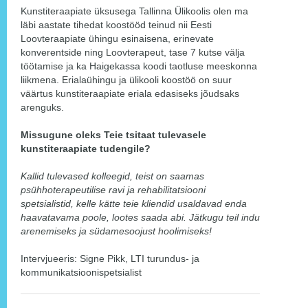
Kunstiteraapiate üksusega Tallinna Ülikoolis olen ma
läbi aastate tihedat koostööd teinud nii Eesti
Loovteraapiate ühingu esinaisena, erinevate
konverentside ning Loovterapeut, tase 7 kutse välja
töötamise ja ka Haigekassa koodi taotluse meeskonna
liikmena. Erialaühingu ja ülikooli koostöö on suur
väärtus kunstiteraapiate eriala edasiseks jõudsaks
arenguks.
Missugune oleks Teie tsitaat tulevasele
kunstiteraapiate tudengile?
Kallid tulevased kolleegid, teist on saamas
psühhoterapeutilise ravi ja rehabilitatsiooni
spetsialistid, kelle kätte teie kliendid usaldavad enda
haavatavama poole, lootes saada abi. Jätkugu teil indu
arenemiseks ja südamesoojust hoolimiseks!
Intervjueeris: Signe Pikk, LTI turundus- ja
kommunikatsioonispetsialist