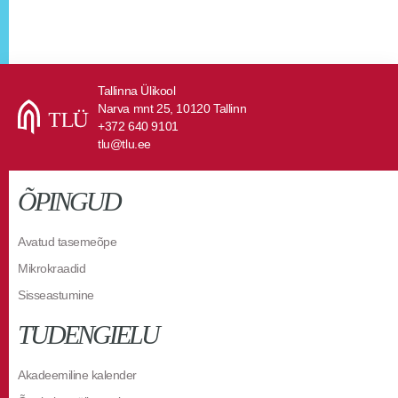
Tallinna Ülikool
Narva mnt 25, 10120 Tallinn
+372 640 9101
tlu@tlu.ee
ÕPINGUD
Avatud tasemeõpe
Mikrokraadid
Sisseastumine
TUDENGIELU
Akadeemiline kalender