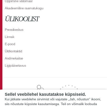
Õppimine välismaal
Akadeemiline raamatukogu
ÜLIKOOLIST
Pressikeskus
Linnak
E-pood
Üldkontaktid
Andmekaitse
Ligipääsetavus
Sellel veebilehel kasutatakse küpsiseid.
Kui jätkate veebilehe sirvimist või vajutate „Jah, nõustun“ ikooni,
siis nõustute küpsiste kasutamisega. Teil on võimalik loobuda