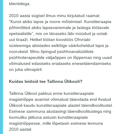
klientidega.
2010 aasta sügisel ilmus minu kirjutatud raamat:
“Kunst abiks lapse ja noore mõistmisel. Kunstiteraapia
põhimõtted abiks lapsevanemale ja lastega töötavale
spetsialistile”, mis on tänaseks läbi müüdud ja ootab
uut tiraaži. Hetkel töötan koostöös Ohvriabi
süsteemiga abistades eelkõige väärkoheldud lapsi ja
noorukeid. Minu õpingud psühhoanalüütiliste
psühhoterapeutide väljaõppes on lõppemas ning uued
võimalused edasiseks erialaseks enesetäiendamiseks
on juba silmapiiril.
Kuidas leidsid tee Tallinna Ülikooli?
Tallinna Ülikool pakkus enne kunstiteraapiate
magistriõppe avamist võimalust täiendada end Avatud
Ülikooli kaudu kunstiteraapiate alastel täiendkoolitustel.
Esimese sammuna alustasingi täiendkoolitustega ning
loomuliku jätkuna astusin kunstiteraapiate
magistriõppesse, mille lõpetasin esimese lennuna
2010 aastal.