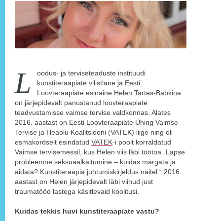
L
oodus- ja terviseteaduste instituudi
kunstiteraapiate vilistlane ja Eesti
Loovteraapiate esinaine
Helen Tartes-Babkina
on järjepidevalt panustanud loovteraapiate
teadvustamisse vaimse tervise valdkonnas. Alates
2016. aastast on Eesti Loovteraapiate Ühing Vaimse
Tervise ja Heaolu Koalitsiooni (VATEK) liige ning oli
esmakordselt esindatud
VATEK
-i poolt korraldatud
Vaimse tervisemessil, kus Helen viis läbi töötoa „Lapse
probleemne seksuaalkäitumine – kuidas märgata ja
aidata? Kunstiteraapia juhtumiskirjeldus näitel.“ 2016.
aastast on Helen järjepidevalt läbi viinud just
traumatööd lastega käsitlevaid koolitusi.
Kuidas tekkis huvi kunstiteraapiate vastu?