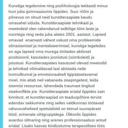
Kunstiga tegelemine ning psühholoogia tekitasid minus
huvi juba gümnaasiumis õppides. Suur rõõm ja
põnevus on olnud neid kunstiteraapiate kaudu
omavahel siduda. Kunstiteraapiate tehnikaid ja
meetodeid olen rakendanud eelkõige töös laste ja
noortega ning seda juba alates 2001. aastast. Lapsed
omavad enamasti vähest oskust oma probleemide
sõnastamisel ja mentaliseerimisel, kunstiga tegeledes
on aga lapsed oma murega töötades aktiivsel
positsioonil, kasutades joonistusi (sümboleid) ja
jutustusi. Kunstiteraapiates kasutusel olevad meetodid
ja tehnikad võimaldavad last abistada neile
loomulikumal ja emotsionaalselt ligipääsetavamal
moel, mis aitab neil vabaneda sisepingetest, leida
sisemisi ressursse, lahendada traumast tingitud
sisekonflikte jne. Kunstiteraapiate erialal õppides sain
kinnitust, et kunstiteraapiad on teaduspõhine tervist
edendav sekkumine ning selles valdkonnas töötavad
rahvusvahelised spetsialistid on teinud suurepärast
tööd, erinevate sihtgruppidega. Ülikoolis õppides
avardus silmaring ning arenes professionaalsus antud
erialal. Lisaks kasvas kindlustunne terapeutilises töös