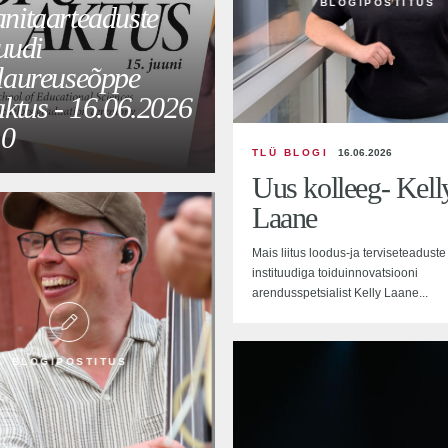
BLOGIPOSTITUS
nitaarteaduste
tuudi
laureuseõppe
aktus - 16.06.2026
10
TLÜ BLOGI
16.06.2026
Uus kolleeg- Kell
Laane
Mais liitus loodus-ja terviseteaduste
instituudiga toiduinnovatsiooni
arendusspetsialist Kelly Laane...
BLOGIPOSTITUS