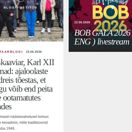
VIDEO
BLOGIPOSTITUS
12.06.2026
BOB GALA 2026 
ENG ) livestream
TAARBLOGI
15.06.2026
kaaviar, Karl XII
mad: ajaloolaste
reis tõestas, et
gu võib end peita
e ootamatutes
ades
imasel nädalavahetusel toimus
e kevadreis, mille traditsioonid
uba 1946...