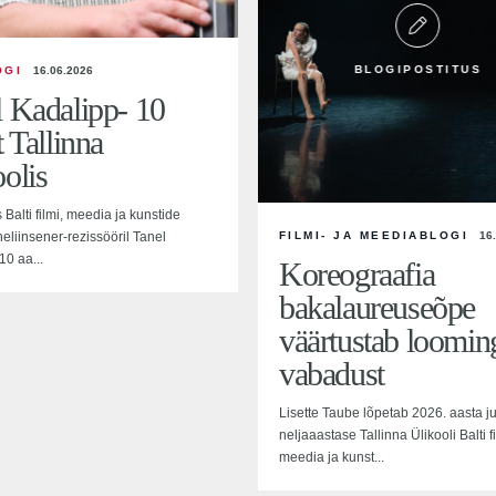
BLOGIPOSTITUS
OGI
16.06.2026
l Kadalipp- 10
t Tallinna
olis
 Balti filmi, meedia ja kunstide
 heliinsener-rezissööril Tanel
FILMI- JA MEEDIABLOGI
16
10 aa...
Koreograafia
bakalaureuseõpe
väärtustab looming
vabadust
Lisette Taube lõpetab 2026. aasta j
neljaaastase Tallinna Ülikooli Balti fi
meedia ja kunst...