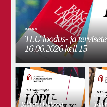
17.06.2026
TLU loodus- ja terviset
16.06.2026 kell 15
VIDEO
17.06.2026
17.06.2026
Tallinna Ülikooli
Talli