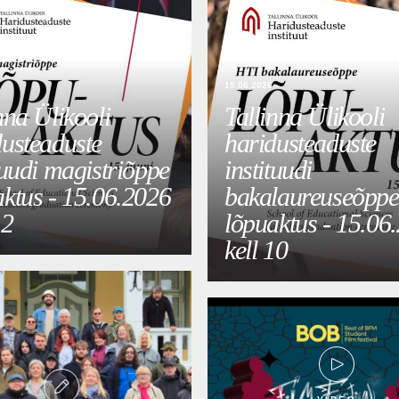
VIDEO
VIDEO
15.06.2026
nna Ülikooli
Tallinna Ülikooli
dusteaduste
haridusteaduste
tuudi magistriõppe
instituudi
aktus - 15.06.2026
bakalaureuseõppe
12
lõpuaktus - 15.06
kell 10