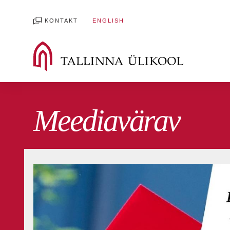
KONTAKT
ENGLISH
Meediavärav
Kõik blogid
Mäluüksused blogi
Digiblo
Ühiskonnateaduste blogi
Rahvusvahelis