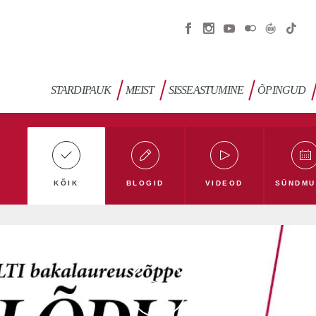
STARDIPAUK
MEIST
SISSEASTUMINE
ÕPINGUD
KÕIK
BLOGID
VIDEOD
SÜNDMU
gi
Filmi- ja meediablogi
Haridusblogi
Humanita
tumise blogi
Tudengiblogi
Roheline ülikool
TL