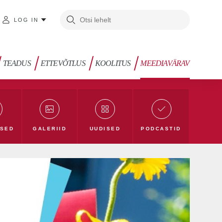
LOG IN
TEADUS
ETTEVÕTLUS
KOOLITUS
MEEDIAVÄRAV
SED
GALERIID
UUDISED
PODCASTID
arblogi
Loodusblogi
TLÜ blogi
Ü blog