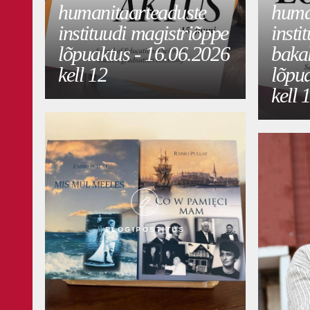
humanitaarteaduste
huma
instituudi magistriõppe
insti
lõpuaktus - 16.06.2026
baka
kell 12
lõpu
kell 
BLOGIPOSTITUS