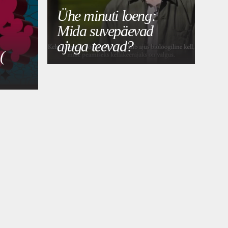
Ühe minuti loeng:
Mida suvepäevad
ajuga teevad?
(