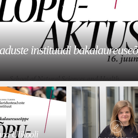
VIDEO
eaduste instituudi bakalaureuse
VIDEO
nna Ülikooli