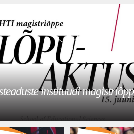
VIDEO
steaduste instituudi magistriõpp