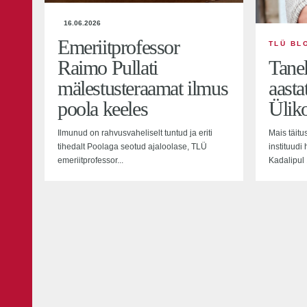
16.06.2026
Emeriitprofessor
TLÜ BL
Raimo Pullati
Tane
mälestusteraamat ilmus
aasta
poola keeles
Üliko
Ilmunud on rahvusvaheliselt tuntud ja eriti
Mais täitus
tihedalt Poolaga seotud ajaloolase, TLÜ
instituudi
emeriitprofessor...
Kadalipul 