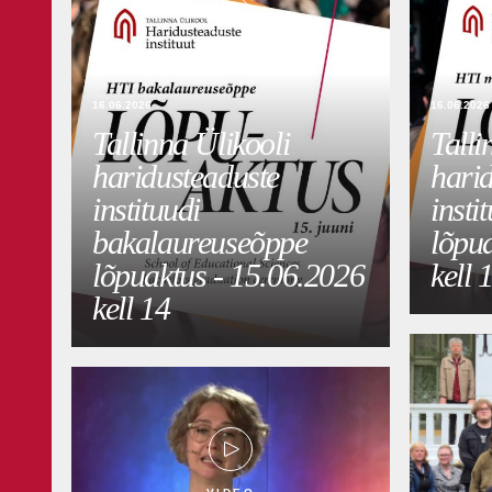
VIDEO
16.06.2026
16.06.2026
Tallinna Ülikooli
Talli
haridusteaduste
hari
instituudi
insti
bakalaureuseõppe
lõpu
lõpuaktus - 15.06.2026
kell 
kell 14