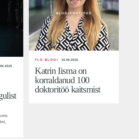
BLOGIPOSTITUS
TLÜ BLOGI
16.06.2026
.06.2026
Katrin Iisma on
korraldanud 100
doktoritöö kaitsmist
ulist
uunis
lmi,