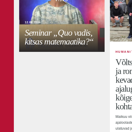
VIDEO
12.06.2026
Seminar „Quo vadis,
kitsas matemaatika?“
HUMANI
Võlts
ja ro
kevad
ajalu
kõig
koht
Maikuu vi
ajaloolast
ulatuvad j