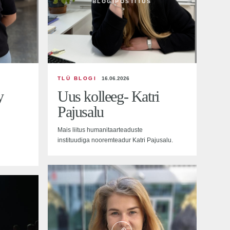
BLOGIPOSTITUS
TLÜ BLOGI
16.06.2026
y
Uus kolleeg- Katri
Pajusalu
Mais liitus humanitaarteaduste
instituudiga nooremteadur Katri Pajusalu.