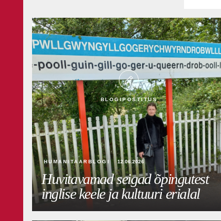
BLOGIPOSTITUS
HUMANITAARBLOGI
12.06.2026
Huvitavamad seigad õpingutest
inglise keele ja kultuuri erialal