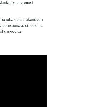
askodanike arvamust
ing juba õpitut rakendada
ava põhisuunaks on eesti ja
tööks meedias.