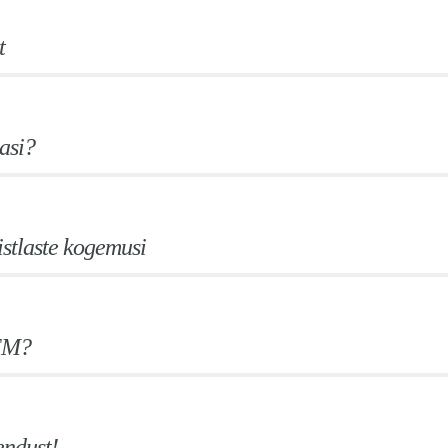
t
asi?
istlaste kogemusi
FM?
endust!