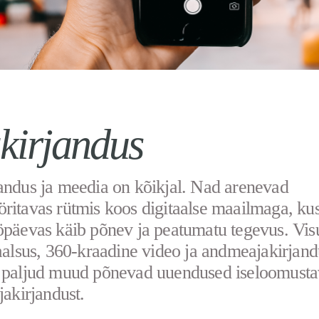
kirjandus
andus ja meedia on kõikjal. Nad arenevad
ritavas rütmis koos digitaalse maailmaga, ku
öpäevas käib põnev ja peatumatu tegevus. Vis
taalsus, 360-kraadine video ja andmeajakirjand
a paljud muud põnevad uuendused iseloomust
jakirjandust.