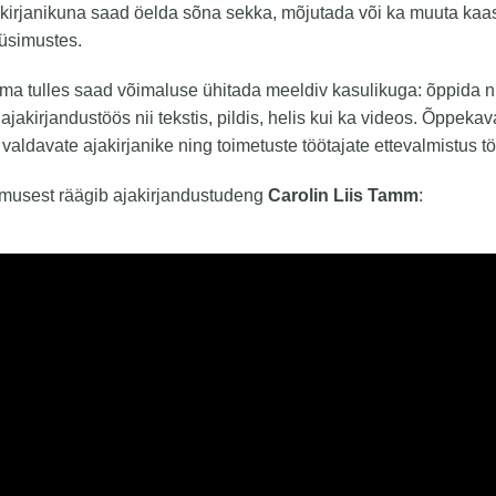
akirjanikuna saad öelda sõna sekka, mõjutada või ka muuta ka
üsimustes.
ma tulles saad võimaluse ühitada meeldiv kasulikuga: õppida n
s ajakirjandustöös nii tekstis, pildis, helis kui ka videos. Õppek
 valdavate ajakirjanike ning toimetuste töötajate ettevalmistus 
usest räägib ajakirjandustudeng
Carolin Liis Tamm
: