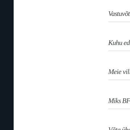
Vastuvõt
Kuhu ed
Meie vil
Miks B
Võta üh