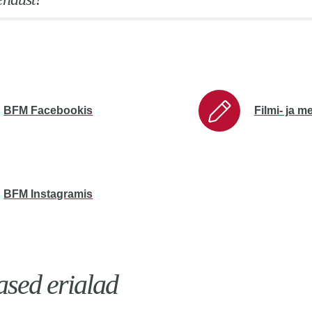
BFM Facebookis
Filmi- ja m
BFM Instagramis
ased erialad