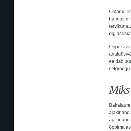
Ootame end
haridus ni
tervikuna.
õiglasema
Õppekava e
analüüsivõ
eeldab uud
selgroogu
Miks
Bakalaureu
ajakirjand
ajakirjand
õppima as