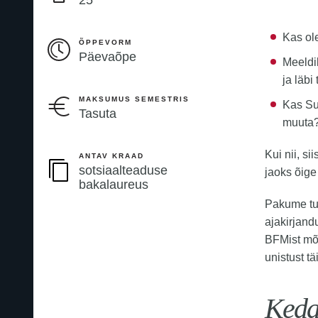
25
Kas ol
ÕPPEVORM
Päevaõpe
Meeldib
ja läbi
MAKSUMUS SEMESTRIS
Kas Su
Tasuta
muuta
Kui nii, si
ANTAV KRAAD
sotsiaalteaduse
jaoks õige 
bakalaureus
Pakume tug
ajakirjand
BFMist mõn
unistust tä
Keda