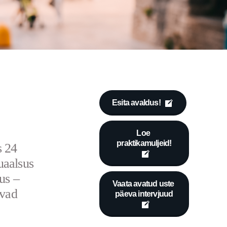
Esita avaldus!
Loe 
praktikamuljeid!
s 24
uaalsus
us –
Vaata avatud uste 
avad
päeva intervjuud