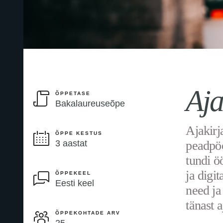
Aja
ÕPPETASE
Bakalaureuseõpe
Ajakirj
ÕPPE KESTUS
3 aastat
peadpöö
tundi ö
ja digi
ÕPPEKEEL
Eesti keel
need j
tänast a
ÕPPEKOHTADE ARV