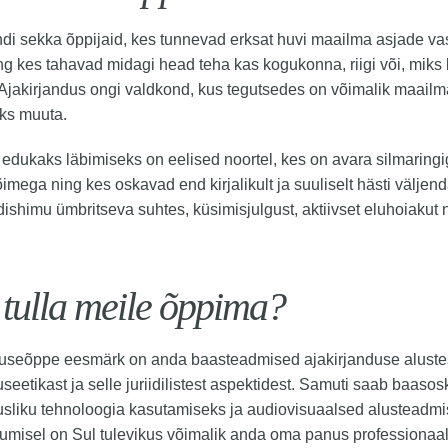
i sekka õppijaid, kes tunnevad erksat huvi maailma asjade va
ng kes tahavad midagi head teha kas kogukonna, riigi või, miks 
 Ajakirjandus ongi valdkond, kus tegutsedes on võimalik maai
ks muuta.
dukaks läbimiseks on eelised noortel, kes on avara silmaring
imega ning kes oskavad end kirjalikult ja suuliselt hästi väljen
ishimu ümbritseva suhtes, küsimisjulgust, aktiivset eluhoiakut ni
.
 tulla meile õppima?
seõppe eesmärk on anda baasteadmised ajakirjanduse alustest, 
useetikast ja selle juriidilistest aspektidest. Samuti saab baa
usliku tehnoloogia kasutamiseks ja audiovisuaalsed alusteadmis
umisel on Sul tulevikus võimalik anda oma panus professiona