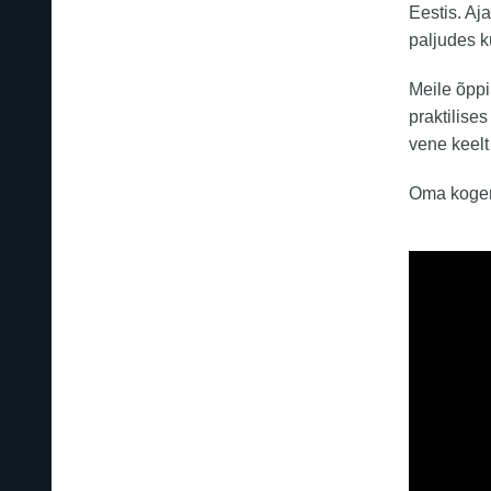
Eestis. Aj
paljudes k
Meile õppi
praktilise
vene keelt
Oma kogem