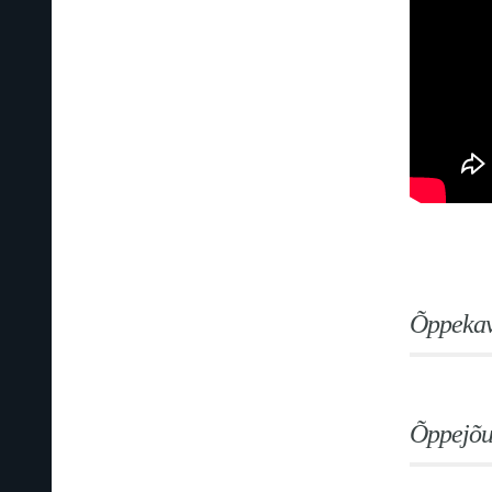
Õppekav
Õppejõ