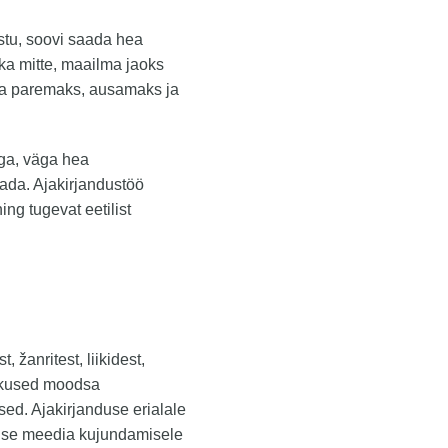
stu, soovi saada hea
ka mitte, maailma jaoks
lma paremaks, ausamaks ja
iga, väga hea
dada. Ajakirjandustöö
ng tugevat eetilist
žanritest, liikidest,
soskused moodsa
ed. Ajakirjanduse erialale
alse meedia kujundamisele