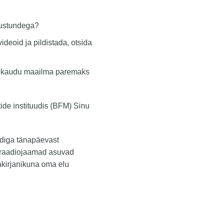
lustundega?
ideoid ja pildistada, otsida
le kaudu maailma paremaks
stide instituudis (BFM) Sinu
ediga tänapäevast
ja raadiojaamad asuvad
akirjanikuna oma elu