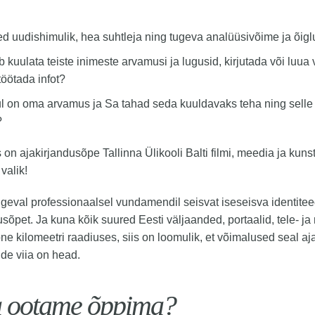
ed uudishimulik, hea suhtleja ning tugeva analüüsivõime ja õig
 kuulata teiste inimeste arvamusi ja lugusid, kirjutada või luua v
 töötada infot?
l on oma arvamus ja Sa tahad seda kuuldavaks teha ning sel
?
is on ajakirjandusõpe Tallinna Ülikooli Balti filmi, meedia ja kun
valik!
eval professionaalsel vundamendil seisvat iseseisva identite
usõpet. Ja kuna kõik suured Eesti väljaanded, portaalid, tele- 
e kilomeetri raadiuses, siis on loomulik, et võimalused seal aj
ide viia on head.
 ootame õppima?