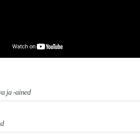
a ja -ained
ud