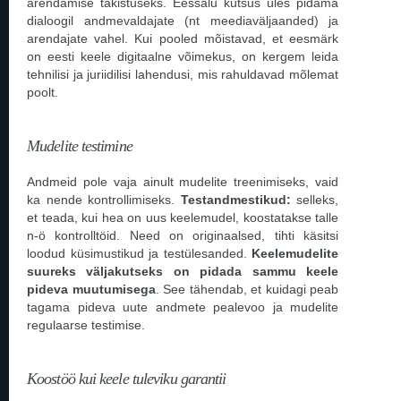
arendamise takistuseks. Eessalu kutsus üles pidama
dialoogil andmevaldajate (nt meediaväljaanded) ja
arendajate vahel. Kui pooled mõistavad, et eesmärk
on eesti keele digitaalne võimekus, on kergem leida
tehnilisi ja juriidilisi lahendusi, mis rahuldavad mõlemat
poolt.
Mudelite testimine
Andmeid pole vaja ainult mudelite treenimiseks, vaid
ka nende kontrollimiseks.
Testandmestikud:
selleks,
et teada, kui hea on uus keelemudel, koostatakse talle
n-ö kontrolltöid. Need on originaalsed, tihti käsitsi
loodud küsimustikud ja testülesanded.
Keelemudelite
suureks väljakutseks on pidada sammu keele
pideva muutumisega
. See tähendab, et kuidagi peab
tagama pideva uute andmete pealevoo ja mudelite
regulaarse testimise.
Koostöö kui keele tuleviku garantii