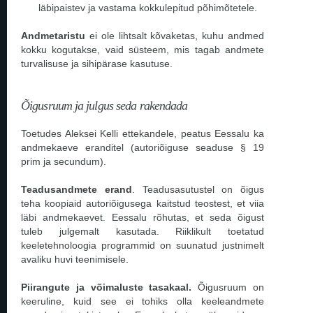
läbipaistev ja vastama kokkulepitud põhimõtetele.
Andmetaristu
ei ole lihtsalt kõvaketas, kuhu andmed
kokku kogutakse, vaid süsteem, mis tagab andmete
turvalisuse ja sihipärase kasutuse.
Õigusruum ja julgus seda rakendada
Toetudes Aleksei Kelli ettekandele, peatus Eessalu ka
andmekaeve eranditel (autoriõiguse seaduse § 19
prim ja secundum).
Teadusandmete erand
. Teadusasutustel on õigus
teha koopiaid autoriõigusega kaitstud teostest, et viia
läbi andmekaevet. Eessalu rõhutas, et seda õigust
tuleb julgemalt kasutada. Riiklikult toetatud
keeletehnoloogia programmid on suunatud justnimelt
avaliku huvi teenimisele.
Piirangute ja võimaluste tasakaal.
Õigusruum on
keeruline, kuid see ei tohiks olla keeleandmete