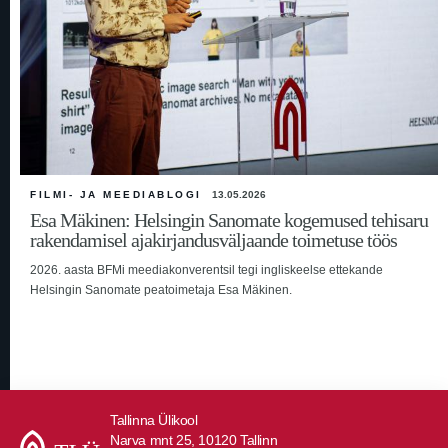
FILMI- JA MEEDIABLOGI
13.05.2026
Esa Mäkinen: Helsingin Sanomate kogemused tehisaru
rakendamisel ajakirjandusväljaande toimetuse töös
2026. aasta BFMi meediakonverentsil tegi ingliskeelse ettekande
Helsingin Sanomate peatoimetaja Esa Mäkinen.
Tallinna Ülikool
Narva mnt 25, 10120 Tallinn