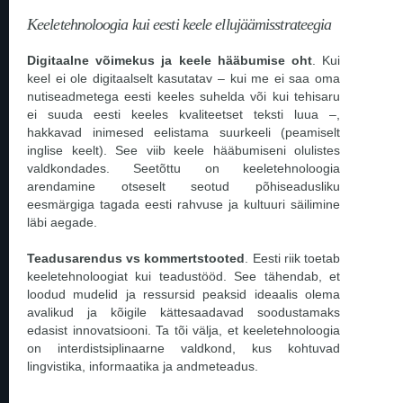
Keeletehnoloogia kui eesti keele ellujäämisstrateegia
Digitaalne võimekus ja keele hääbumise oht
. Kui
keel ei ole digitaalselt kasutatav – kui me ei saa oma
nutiseadmetega eesti keeles suhelda või kui tehisaru
ei suuda eesti keeles kvaliteetset teksti luua –,
hakkavad inimesed eelistama suurkeeli (peamiselt
inglise keelt). See viib keele hääbumiseni olulistes
valdkondades. Seetõttu on keeletehnoloogia
arendamine otseselt seotud põhiseadusliku
eesmärgiga tagada eesti rahvuse ja kultuuri säilimine
läbi aegade.
Teadusarendus vs kommertstooted
. Eesti riik toetab
keeletehnoloogiat kui teadustööd. See tähendab, et
loodud mudelid ja ressursid peaksid ideaalis olema
avalikud ja kõigile kättesaadavad soodustamaks
edasist innovatsiooni. Ta tõi välja, et keeletehnoloogia
on interdistsiplinaarne valdkond, kus kohtuvad
lingvistika, informaatika ja andmeteadus.