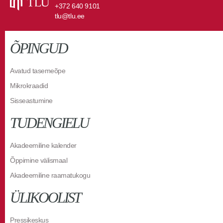
+372 640 9101
tlu@tlu.ee
ÕPINGUD
Avatud tasemeõpe
Mikrokraadid
Sisseastumine
TUDENGIELU
Akadeemiline kalender
Õppimine välismaal
Akadeemiline raamatukogu
ÜLIKOOLIST
Pressikeskus