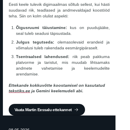
Eesti keele tulevik digimaailmas sõltub sellest, kui hästi
suudavad riik, teadlased ja andmevaldajad koostööd
teha. Siin on kolm olulist aspekti:
Õigusruumi täiustamine:
kus on puudujääke,
seal tuleb seadusi täpsustada.
Julgus tegutseda:
olemasolevaid erandeid ja
võimalusi tuleb rakendada eesmärgipäraselt.
Tsentraalsed lahendused:
riik peab pakkuma
platvorme ja taristut, mis muudab lihtsamaks
andmete vahetamise ja keelemudelite
arendamise.
Ettekande kokkuvõtte koostamisel on kasutatud
tekstiks.ee
ja Gemini keelemudeli abi.
Vaata Martin Eessalu ettekannet
08.05.2026