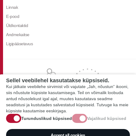
Linnak
E-pood
Üldkontaktid
Andmekaitse
Ligipääsetavus
Sellel veebilehel kasutatakse küpsiseid.
Kui jätkate veebilehe sirvimist või vajutate „Jah, nõustun“ ikooni,
siis nõustute küpsiste kasutamisega. Teil on võimalik loobuda
antud nõusolekust igal ajal, muutes kasutatava seadme
seadistusi ja kustutades salvestatud küpsiseid. Tutvuge ka meie
küpsiste kasutamise eeskirjaga.
Turunduslikud küpsised
Vajalikud küpsised
Accept all cookies