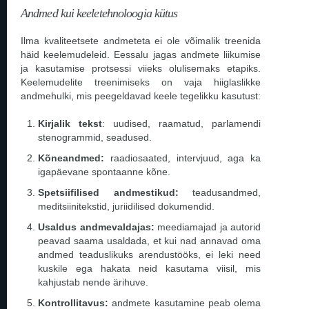
Andmed kui keeletehnoloogia kütus
Ilma kvaliteetsete andmeteta ei ole võimalik treenida
häid keelemudeleid. Eessalu jagas andmete liikumise
ja kasutamise protsessi viieks olulisemaks etapiks.
Keelemudelite treenimiseks on vaja hiiglaslikke
andmehulki, mis peegeldavad keele tegelikku kasutust:
Kirjalik tekst
: uudised, raamatud, parlamendi
stenogrammid, seadused.
Kõneandmed:
raadiosaated, intervjuud, aga ka
igapäevane spontaanne kõne.
Spetsiifilised andmestikud:
teadusandmed,
meditsiinitekstid, juriidilised dokumendid.
Usaldus andmevaldajas:
meediamajad ja autorid
peavad saama usaldada, et kui nad annavad oma
andmed teaduslikuks arendustööks, ei leki need
kuskile ega hakata neid kasutama viisil, mis
kahjustab nende ärihuve.
Kontrollitavus:
andmete kasutamine peab olema