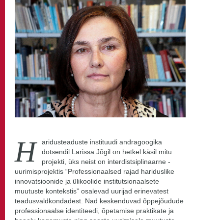
H
aridusteaduste instituudi andragoogika
dotsendil Larissa Jõgil on hetkel käsil mitu
projekti, üks neist on interdistsiplinaarne -
uurimisprojektis “Professionaalsed rajad hariduslike
innovatsioonide ja ülikoolide institutsionaalsete
muutuste kontekstis” osalevad uurijad erinevatest
teadusvaldkondadest. Nad keskenduvad õppejõudude
professionaalse identiteedi, õpetamise praktikate ja