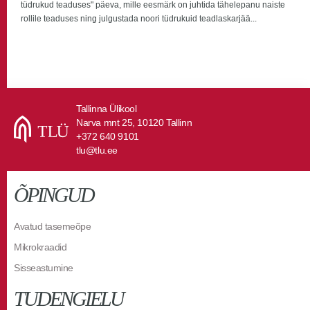
tüdrukud teaduses" päeva, mille eesmärk on juhtida tähelepanu naiste
rollile teaduses ning julgustada noori tüdrukuid teadlaskarjää...
Tallinna Ülikool
Narva mnt 25, 10120 Tallinn
+372 640 9101
tlu@tlu.ee
ÕPINGUD
Avatud tasemeõpe
Mikrokraadid
Sisseastumine
TUDENGIELU