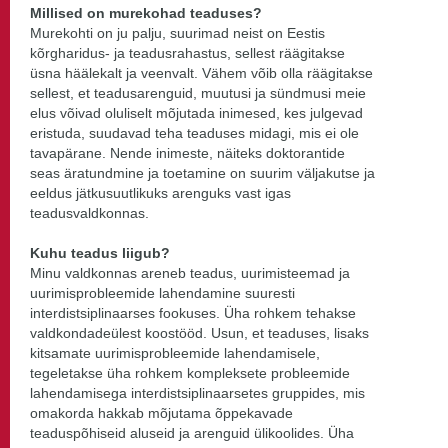
Millised on murekohad teaduses?
Murekohti on ju palju, suurimad neist on Eestis
kõrgharidus- ja teadusrahastus, sellest räägitakse
üsna häälekalt ja veenvalt. Vähem võib olla räägitakse
sellest, et teadusarenguid, muutusi ja sündmusi meie
elus võivad oluliselt mõjutada inimesed, kes julgevad
eristuda, suudavad teha teaduses midagi, mis ei ole
tavapärane. Nende inimeste, näiteks doktorantide
seas äratundmine ja toetamine on suurim väljakutse ja
eeldus jätkusuutlikuks arenguks vast igas
teadusvaldkonnas.
Kuhu teadus liigub?
Minu valdkonnas areneb teadus, uurimisteemad ja
uurimisprobleemide lahendamine suuresti
interdistsiplinaarses fookuses. Üha rohkem tehakse
valdkondadeülest koostööd. Usun, et teaduses, lisaks
kitsamate uurimisprobleemide lahendamisele,
tegeletakse üha rohkem kompleksete probleemide
lahendamisega interdistsiplinaarsetes gruppides, mis
omakorda hakkab mõjutama õppekavade
teaduspõhiseid aluseid ja arenguid ülikoolides. Üha