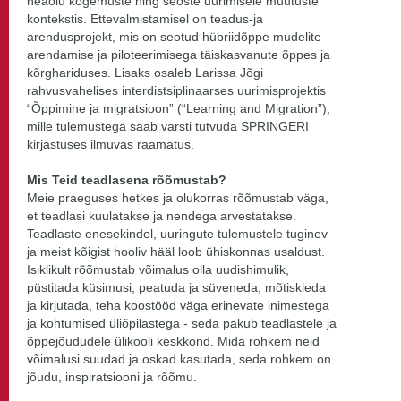
heaolu kogemuste ning seoste uurimisele muutuste
kontekstis. Ettevalmistamisel on teadus-ja
arendusprojekt, mis on seotud hübriidõppe mudelite
arendamise ja piloteerimisega täiskasvanute õppes ja
kõrghariduses. Lisaks osaleb Larissa Jõgi
rahvusvahelises interdistsiplinaarses uurimisprojektis
“Õppimine ja migratsioon” (“Learning and Migration”),
mille tulemustega saab varsti tutvuda SPRINGERI
kirjastuses ilmuvas raamatus.
Mis Teid teadlasena rõõmustab?
Meie praeguses hetkes ja olukorras rõõmustab väga,
et teadlasi kuulatakse ja nendega arvestatakse.
Teadlaste enesekindel, uuringute tulemustele tuginev
ja meist kõigist hooliv hääl loob ühiskonnas usaldust.
Isiklikult rõõmustab võimalus olla uudishimulik,
püstitada küsimusi, peatuda ja süveneda, mõtiskleda
ja kirjutada, teha koostööd väga erinevate inimestega
ja kohtumised üliõpilastega - seda pakub teadlastele ja
õppejõududele ülikooli keskkond. Mida rohkem neid
võimalusi suudad ja oskad kasutada, seda rohkem on
jõudu, inspiratsiooni ja rõõmu.