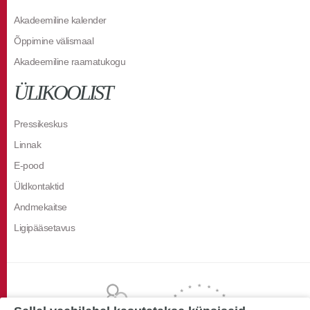
Akadeemiline kalender
Õppimine välismaal
Akadeemiline raamatukogu
ÜLIKOOLIST
Pressikeskus
Linnak
E-pood
Üldkontaktid
Andmekaitse
Ligipääsetavus