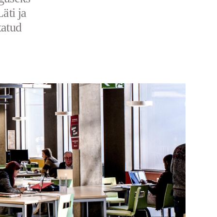
äti ja
tatud