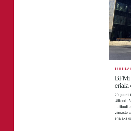
SISSEA
BFMi 
eriala
29. juunil
Ülikooli. B
instituuti
viimaste 
erialaks os