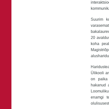
interakt
kommunikat
Suurim ko
varasema
bakalaureu
20 avaldus
koha peal
Magistriõ
alusharidu
Hariduste
Ülikooli 
on paika
hakanud ar
Loomulikul
enamgi t
olulisusest