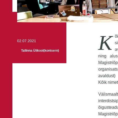
K
õ
02.07.2021
s
a
Tallinna Ülikool(kontsern)
ning alu
Magistriõp
organisats
avaldust) 
Kõik nimet
Välismaal
interdist
õigustea
Magistriõ