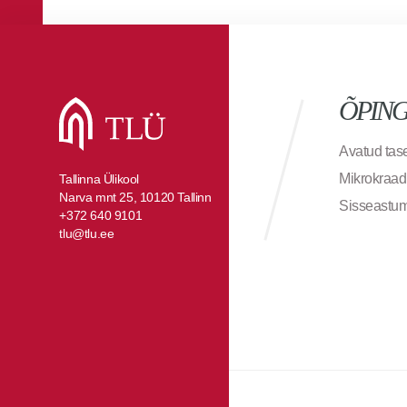
ÕPIN
Avatud ta
Mikrokraad
Tallinna Ülikool
Narva mnt 25, 10120 Tallinn
Sisseastu
+372 640 9101
tlu@tlu.ee