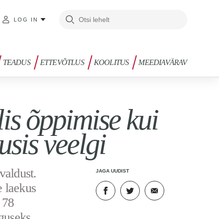
LOG IN
TEADUS
ETTEVÕTLUS
KOOLITUS
MEEDIAVÄRAV
lis õppimise kui
usis veelgi
valdust.
JAGA UUDIST
e laekus
 78
eguseks