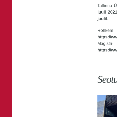
Tallinna 
juuli 202
juulil
.
Rohkem 
https://w
Magistr
https://w
Seot