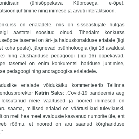
sioonidisain (ühisõppekava Küprosega, e-õpe),
sioonijuhtimine ning inimese ja arvuti interaktsioon.
nkurss on erialadele, mis on sisseastujate hulgas
telgi aastatel soositud olnud. Tihedaim konkurss
seõppe tasemel on äri- ja halduskorralduse erialale (ligi
t koha peale), järgnevad psühholoogia (ligi 18 avaldust
e) ning alushariduse pedagoogi (ligi 16) õppekavad.
ppe tasemel on enim konkurentsi hariduse juhtimise,
se pedagoogi ning andragoogika erialadele.
aduslike erialade võidukäiku kommenteerib Tallinna
arendusprorektor
Katrin Saks
: „Covid-19 pandeemia aeg
 loksutanud meie väärtused ja noored inimesed on
u saama, millised erialad on väärtuslikud tulevikuski.
t on meil hea meel avalduste kasvanud numbrite üle, ent
eeb rõõmu, et noored on aru saanud kõrghariduse
.“