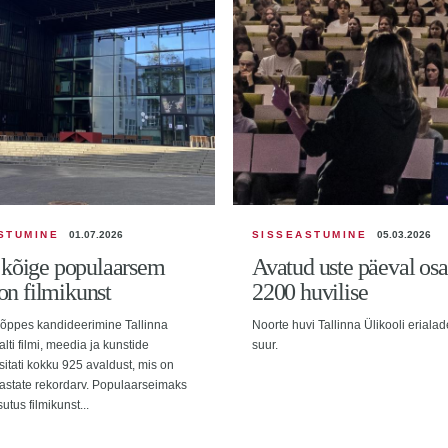
STUMINE
01.07.2026
SISSEASTUMINE
05.03.2026
kõige populaarsem
Avatud uste päeval osa
 on filmikunst
2200 huvilise
 lõppes kandideerimine Tallinna
Noorte huvi Tallinna Ülikooli eriala
alti filmi, meedia ja kunstide
suur.
 esitati kokku 925 avaldust, mis on
aastate rekordarv. Populaarseimaks
utus filmikunst...