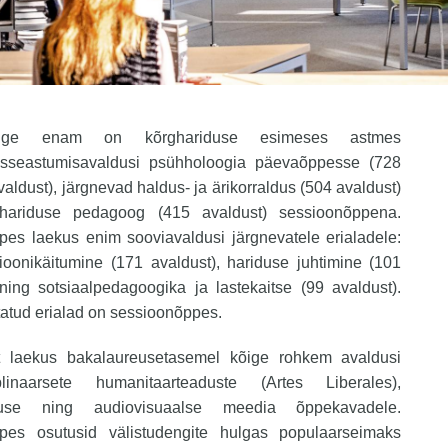
ige enam on kõrghariduse esimeses astmes
isseastumisavaldusi psühholoogia päevaõppesse (728
valdust), järgnevad haldus- ja ärikorraldus (504 avaldust)
shariduse pedagoog (415 avaldust) sessioonõppena.
pes laekus enim sooviavaldusi järgnevatele erialadele:
ioonikäitumine (171 avaldust), hariduse juhtimine (101
ning sotsiaalpedagoogika ja lastekaitse (99 avaldust).
atud erialad on sessioonõppes.
t laekus bakalaureusetasemel kõige rohkem avaldusi
siplinaarsete humanitaarteaduste (Artes Liberales),
duse ning audiovisuaalse meedia õppekavadele.
ppes osutusid välistudengite hulgas populaarseimaks