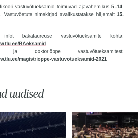
Ülikooli vastuvõtueksamid toimuvad ajavahemikus
5.-14.
1
. Vastuvõetute nimekirjad avalikustatakse hiljemalt
15.
infot bakalaureuse vastuvõtueksamite kohta:
ww.tlu.ee/BAeksamid
i- ja doktoriõppe vastuvõtueksamitest:
ww.tlu.ee/magistrioppe-vastuvotueksamid-2021
ud uudised