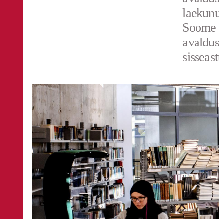
laekunu
Soome t
avaldust
sisseas