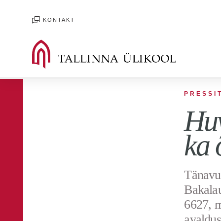
KONTAKT
PRESSI
Huv
ka 
Tänavu 
Bakalau
6627, m
avaldus