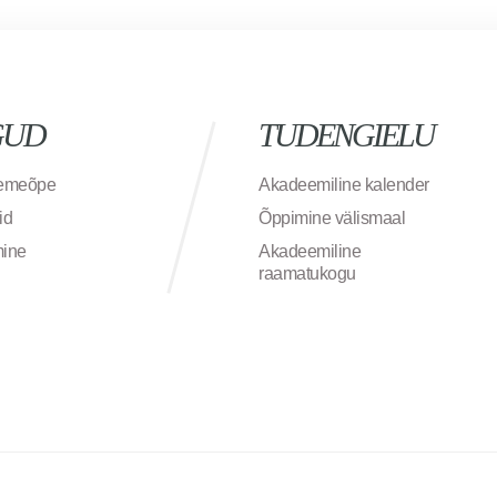
GUD
TUDENGIELU
semeõpe
Akadeemiline kalender
id
Õppimine välismaal
mine
Akadeemiline
raamatukogu