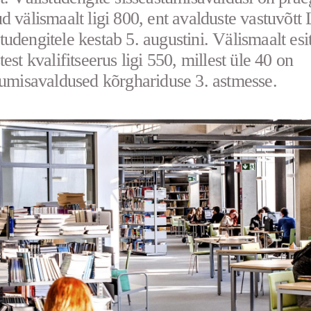
d välismaalt ligi 800, ent avalduste vastuvõtt L
udengitele kestab 5. augustini. Välismaalt esi
est kvalifitseerus ligi 550, millest üle 40 on
tumisavaldused kõrghariduse 3. astmesse.