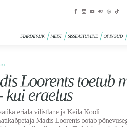
STARDIPAUK
MEIST
SISSEASTUMINE
ÕPINGUD
OGI
is Loorents toetub m
- kui eraelus
tika eriala vilistlane ja Keila Kooli
atikaõpetaja Madis Loorents ootab põnevuse