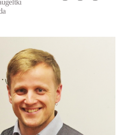
augeltki
da