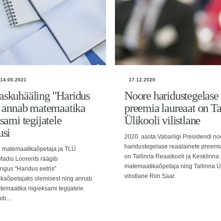
14.05.2021
17.12.2020
askuhääling "Haridus
Noore haridustegelase
" annab matemaatika
preemia laureaat on Ta
ksami tegijatele
Ülikooli vilistlane
usi
2020. aasta Vabariigi Presidendi no
haridustegelase reaalainete preemi
li matemaatikaõpetaja ja TLÜ
on Tallinna Reaalkooli ja Kesklinna 
 Madis Loorents räägib
matemaatikaõpetaja ning Tallinna Ül
ngus "Haridus eetris"
vilistlane Riin Saar.
kaõpetajaks olemisest ning annab
emaatika riigieksami tegijatele.
ib...