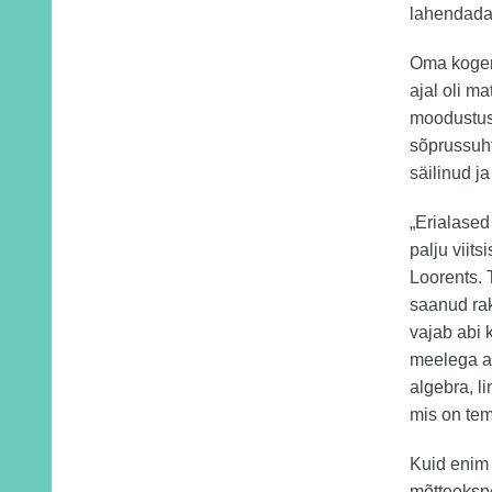
lahendada,
Oma kogemu
ajal oli m
moodustus
sõprussuht
säilinud j
„Erialased
palju viit
Loorents. T
saanud rak
vajab abi 
meelega a
algebra, l
mis on tem
Kuid enim 
mõtteekspe