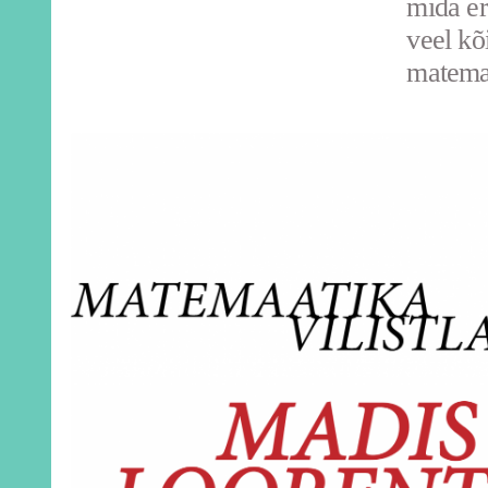
mida eri
veel kõ
matemaa