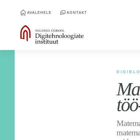
AVALEHELE
KONTAKT
DIGIBL
Mad
töö
Matemaa
matema