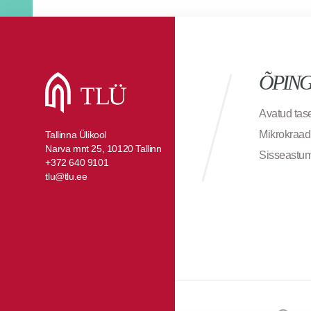
ÕPIN
Avatud ta
Mikrokraad
Tallinna Ülikool
Narva mnt 25, 10120 Tallinn
Sisseastu
+372 640 9101
tlu@tlu.ee