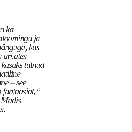
n ka
aloomingu ja
mänguga, kus
 arvates
 kasuks tulnud
tiline
ne – see
b fantaasiat,“
s Madis
s.