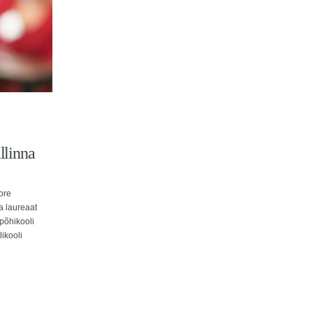
llinna
ore
a laureaat
põhikooli
ikooli