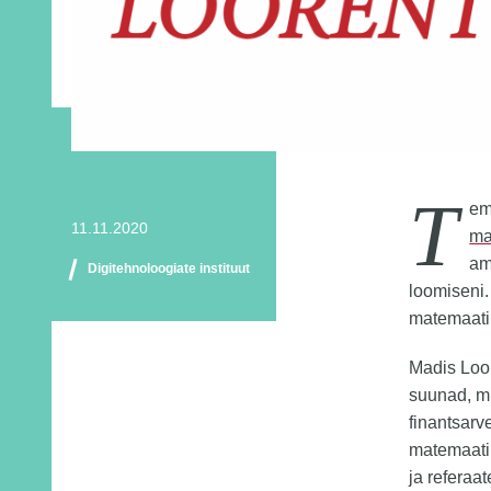
T
em
11.11.2020
ma
am
Digitehnoloogiate instituut
loomiseni.
matemaatik
Madis Loor
suunad, mi
finantsarv
matemaatik
ja referaa