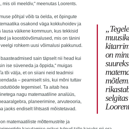
 mis oli meeldiv,“ meenutas Loorents.
se põhjal võib ta öelda, et õpingute
atemaatika osakond väga kokkuhoidev ja
„Tegele
 lausa väikene kommuun, kus tekkisid
muusik
ed ja koostöövõimalused, mis on tänini
kitarri
a veelgi rohkem uusi võimalusi pakkunud.
on minu
 baasteadmised sain täpselt nii head kui
suureks
sisin ise süveneda ja õppida,“ muigas
matemaa
a tõi välja, et on siiani neid teadmisi
mõtlemi
endada – peamiselt siis, kui mõni tuttav
rikasta
kodutööde tegemisel. Ta aitab hea
inetega nagu matemaatiline analüüs,
selgita
ineaaralgebra, planeerimine, arvuteooria,
Loorent
a jaoks endiselt lihtsasti mõistetavad.
on matemaatiliste mõttemustrite ja
rimentide kasutamise oskus tulnud talle kasuks nii era-