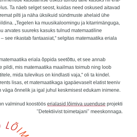
elus. Ta näeb selget seost, kuidas need oskused aitavad
remat pilti ja näha üksikuid sündmuste ahelaid ühe
 pildina. „Tegelen ka muusikaloomingu ja kitarrimänguga,
u arvates suureks kasuks tulnud matemaatiline
– see rikastab fantaasiat,“ selgitas matemaatika eriala
matemaatika eriala õppida seetõttu, et see annab
 pildi, mis matemaatika maailmas toimub ning loob
tele, mida tulevikus on kindlasti vaja,“ oli ta kindel.
ents lisas, et matemaatikaga igapäevaselt elatist teeniv
 väga õnnelik ja igal juhul keskmisest edukam inimene.
 on valminud koostöös
erialasid lõimiva uuenduse
projekti
"Detektiivist toimetajani" meeskonnaga.