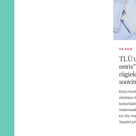
TEADE
TLÜ t
eetris
riigie
soovit
Keila koo
vilistlane
taskuhääli
matemaati
ka nõu mat
Saadet juh