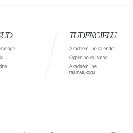
GUD
TUDENGIELU
semeõpe
Akadeemiline kalender
id
Õppimine välismaal
mine
Akadeemiline
raamatukogu