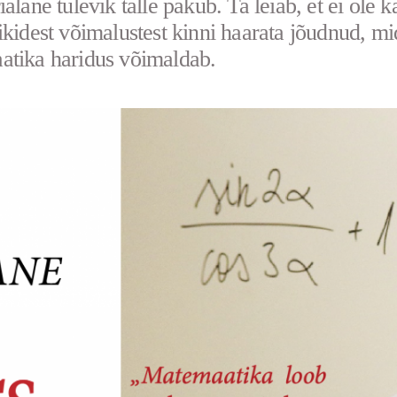
alane tulevik talle pakub. Ta leiab, et ei ole k
ikidest võimalustest kinni haarata jõudnud, mi
tika haridus võimaldab.