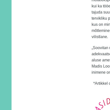
kui ka töö
tajuda suu
tervikliku
kus on min
mõtlemine 
vilistlane.
„Soovitan 
adekvaatse
aluse ameti
Madis Loor
inimene on
*Artikkel