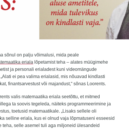
a sõnul on palju võimalusi, mida peale
temaatika eriala
lõpetamist teha – alates müügimehe
etist ja personali erialadest kuni videomängude
 „Alati ei pea valima erialasid, mis nõuavad kindlasti
at, finantsarvestust või majandust,“ sõnas Loorents.
ents valis matemaatika eriala seetõttu, et mitmed
llega ta soovis tegeleda, näiteks programmeerimine ja
estus, toetusid matemaatikale. „Lisaks sellele oli
a selline eriala, kus ei olnud vaja lõpmatuseni esseesid
te teha, selle asemel tuli aga miljoneid ülesandeid