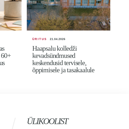
ÜRITUS
21.04.2026
23.
as
Haapsalu kolledži
Eas
i 60+
kevadsündmused
juh
us
keskendusid tervisele,
loo
õppimisele ja tasakaalule
ÜLIKOOLIST