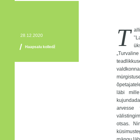
T
al
28.12.2020
"L
ük
Haapsalu kolledž
„Turvalin
teadlikku
valdkonn
mürgistus
õpetajate
läbi mil
kujundada 
arvesse
välisting
otsas. N
küsimuste
mängu läbi