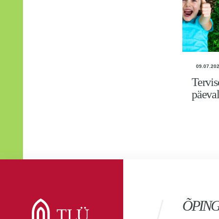
09.07.20
Tervis
päeval
ÕPIN