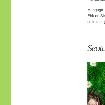
Mänguga o
Ehk on Sin
selle uusi
Seot