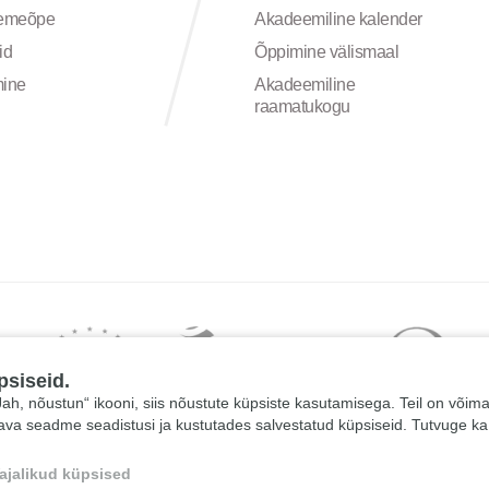
semeõpe
Akadeemiline kalender
id
Õppimine välismaal
mine
Akadeemiline
raamatukogu
psiseid.
 „Jah, nõustun“ ikooni, siis nõustute küpsiste kasutamisega. Teil on võim
tava seadme seadistusi ja kustutades salvestatud küpsiseid. Tutvuge k
ajalikud küpsised