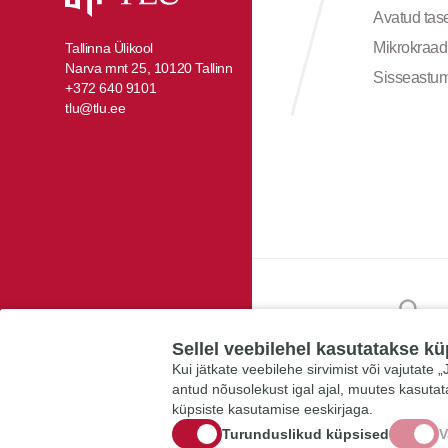
Avatud ta
Mikrokraad
Tallinna Ülikool
Narva mnt 25, 10120 Tallinn
Sisseastu
+372 640 9101
tlu@tlu.ee
Sellel veebilehel kasutatakse kü
Kui jätkate veebilehe sirvimist või vajutate
antud nõusolekust igal ajal, muutes kasuta
küpsiste kasutamise eeskirjaga.
Turunduslikud küpsised
V