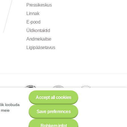
Pressikeskus
Linnak
E-pood
Üldkontaktid
Andmekaitse
Ligipääsetavus
Accept all cookies
alik loobuda
a meie
Save preferences
Rohkem infot