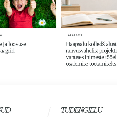
26
07.07.2026
e ja loovuse
Haapsalu kolledž alust
aagrid
rahvusvahelist projekt
vanuses inimeste tööel
osalemise toetamiseks
GUD
TUDENGIELU