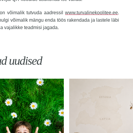
n võimalik tutvuda aadressil
www.turvalinekoolitee.ee
.
ulgi võimalik mängu enda töös rakendada ja lastele läbi
 ja vajalikke teadmisi jagada.
ud uudised