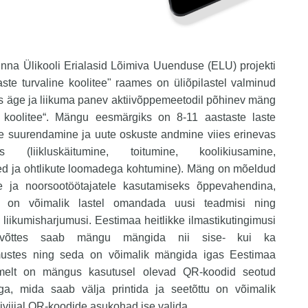
linna Ülikooli Erialasid Lõimiva Uuenduse (ELU) projekti
aste turvaline koolitee" raames on üliõpilastel valminud
s äge ja liikuma panev aktiivõppemeetodil põhinev mäng
e koolitee“. Mängu eesmärgiks on 8-11 aastaste laste
se suurendamine ja uute oskuste andmine viies erinevas
as (liikluskäitumine, toitumine, koolikiusamine,
ed ja ohtlikute loomadega kohtumine). Mäng on mõeldud
le ja noorsootöötajatele kasutamiseks õppevahendina,
le on võimalik lastel omandada uusi teadmisi ning
liikumisharjumusi. Eestimaa heitlikke ilmastikutingimusi
 võttes saab mängu mängida nii sise- kui ka
imustes ning seda on võimalik mängida igas Eestimaa
imelt on mängus kasutusel olevad QR-koodid seotud
ga, mida saab välja printida ja seetõttu on võimalik
viijal QR-koodide asukohad ise valida.