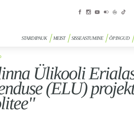
STARDIPAUK
MEIST
SISSEASTUMINE
ÕPINGUD
D
linna Ülikooli Eriala
nduse (ELU) projekt 
litee"