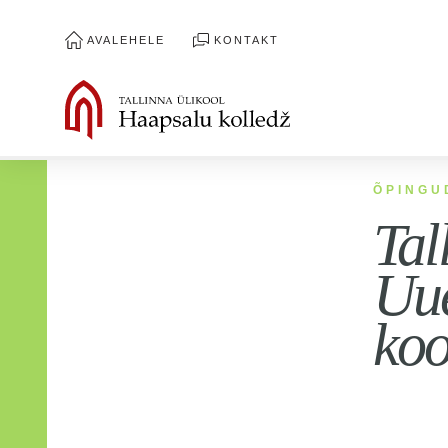
AVALEHELE
KONTAKT
ÕPINGU
Tal
Uue
koo