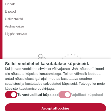
Linnak
E-pood
Üldkontaktid
Andmekaitse
Ligipääsetavus
Sellel veebilehel kasutatakse küpsiseid.
Kui jätkate veebilehe sirvimist või vajutate „Jah, nõustun“ ikooni,
siis nõustute küpsiste kasutamisega. Teil on võimalik loobuda
antud nõusolekust igal ajal, muutes kasutatava seadme
seadistusi ja kustutades salvestatud küpsiseid. Tutvuge ka meie
küpsiste kasutamise eeskirjaga.
Turunduslikud küpsised
Vajalikud küpsised
Accept all cookies