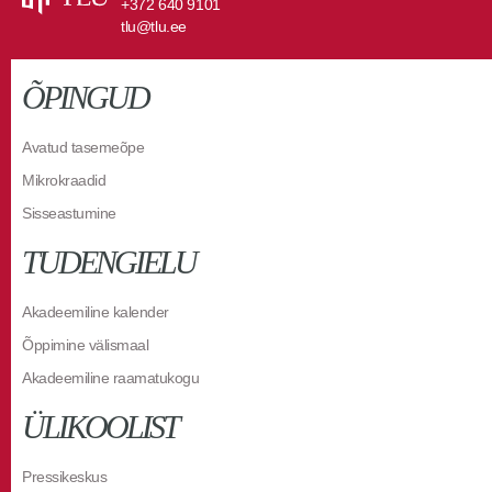
+372 640 9101
tlu@tlu.ee
ÕPINGUD
Avatud tasemeõpe
Mikrokraadid
Sisseastumine
TUDENGIELU
Akadeemiline kalender
Õppimine välismaal
Akadeemiline raamatukogu
ÜLIKOOLIST
Pressikeskus