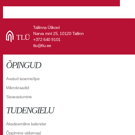
Tallinna Ülikool
Narva mnt 25, 10120 Tallinn
+372 640 9101
tlu@tlu.ee
ÕPINGUD
Avatud tasemeõpe
Mikrokraadid
Sisseastumine
TUDENGIELU
Akadeemiline kalender
Õppimine välismaal