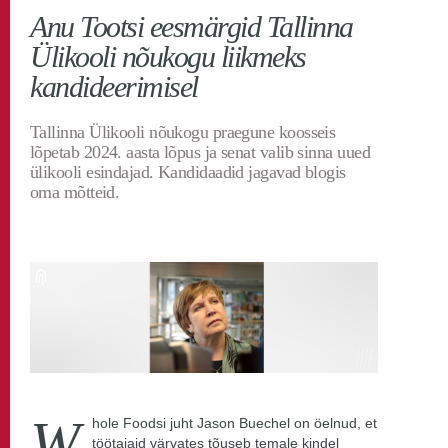
Roheline ülikool
TLÜ blog
Anu Tootsi eesmärgid Tallinna
Ülikooli nõukogu liikmeks
kandideerimisel
Tallinna Ülikooli nõukogu praegune koosseis
lõpetab 2024. aasta lõpus ja senat valib sinna uued
ülikooli esindajad. Kandidaadid jagavad blogis
oma mõtteid.
W
hole Foodsi juht Jason Buechel on öelnud, et
töötajaid värvates tõuseb temale kindel