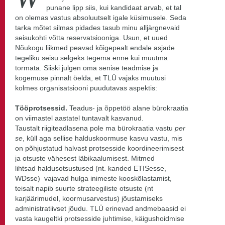
punane lipp siis, kui kandidaat arvab, et tal
on olemas vastus absoluutselt igale küsimusele. Seda
tarka mõtet silmas pidades tasub minu alljärgnevaid
seisukohti võtta reservatsiooniga. Usun, et uued
Nõukogu liikmed peavad kõigepealt endale asjade
tegeliku seisu selgeks tegema enne kui muutma
tormata. Siiski julgen oma senise teadmise ja
kogemuse pinnalt öelda, et TLÜ vajaks muutusi
kolmes organisatsiooni puudutavas aspektis:
Tööprotsessid.
Teadus- ja õppetöö alane bürokraatia
on viimastel aastatel tuntavalt kasvanud.
Taustalt riigiteadlasena pole ma bürokraatia vastu
per
se
, küll aga sellise halduskoormuse kasvu vastu, mis
on põhjustatud halvast protsesside koordineerimisest
ja otsuste vähesest läbikaalumisest. Mitmed
lihtsad haldusotsustused (nt. kanded ETISesse,
WDsse) vajavad hulga inimeste kooskõlastamist,
teisalt napib suurte strateegiliste otsuste (nt
karjäärimudel, koormusarvestus) jõustamiseks
administratiivset jõudu. TLÜ erinevad andmebaasid ei
vasta kaugeltki protsesside juhtimise, käigushoidmise