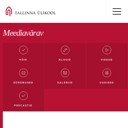
Meediavärav
KÕIK
BLOGID
VIDEOD
Kõik blogid
Mäluüksused blogi
Digiblogi
SÜNDMUSED
GALERIID
UUDISED
Filmi- ja meediablogi
Haridusblogi
Humanitaarblogi
Loodusblogi
TLÜ blogi
PODCASTID
Ühiskonnateaduste blogi
Rahvusvahelistumise blogi
Tudengiblogi