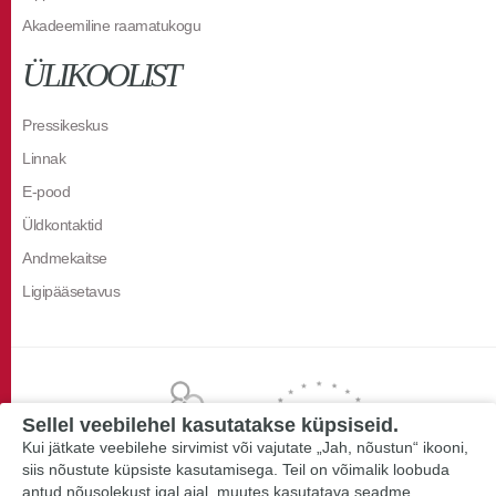
Akadeemiline raamatukogu
ÜLIKOOLIST
Pressikeskus
Linnak
E-pood
Üldkontaktid
Andmekaitse
Ligipääsetavus
Sellel veebilehel kasutatakse küpsiseid.
Kui jätkate veebilehe sirvimist või vajutate „Jah, nõustun“ ikooni,
siis nõustute küpsiste kasutamisega. Teil on võimalik loobuda
antud nõusolekust igal ajal, muutes kasutatava seadme