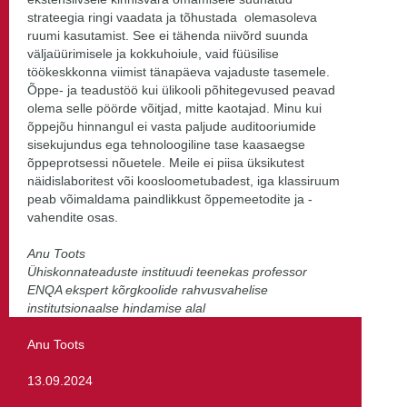
strateegia ringi vaadata ja tõhustada olemasoleva
ruumi kasutamist. See ei tähenda niivõrd suunda
väljaüürimisele ja kokkuhoiule, vaid füüsilise
töökeskkonna viimist tänapäeva vajaduste tasemele.
Õppe- ja teadustöö kui ülikooli põhitegevused peavad
olema selle pöörde võitjad, mitte kaotajad. Minu kui
õppejõu hinnangul ei vasta paljude auditooriumide
sisekujundus ega tehnoloogiline tase kaasaegse
õppeprotsessi nõuetele. Meile ei piisa üksikutest
näidislaboritest või koosloometubadest, iga klassiruum
peab võimaldama paindlikkust õppemeetodite ja -
vahendite osas.
Anu Toots
Ühiskonnateaduste instituudi teenekas professor
ENQA ekspert kõrgkoolide rahvusvahelise
institutsionaalse hindamise alal
Anu Toots
13.09.2024