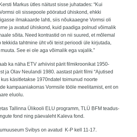
Kersti Markus ütles näitust sisse juhatades: “Kui
 Vormsi oli sissepoole pööratud ühiskond, ehkki
 igasse ilmakaarde lahti, siis nõukaaegne Vormsi oli
urne ja avatud ühiskond, kuid paadiga polnud võimalik
maale sõita. Need kontrastid on nii suured, et mõlemal
 tekkida tahtmine üht või teist perioodi üle kirjutada,
muuta. See ei ole aga võimalik ega vajalik.”
aab ka näha ETV arhiivist pärit filmikroonikat 1950-
t ja Olav Neulandi 1980. aastast pärit filmi “Ajutised
 kus käsitletakse 1970ndatel toimunud noorte
tide kampaaniakorras Vormsile tööle meelitamist, ent on
aare eluolu.
oetas Tallinna Ülikooli ELU programm, TLÜ BFM teadus-
ingute fond ning päevaleht Kaleva fond.
lumuuseum Svibys on avatud K-P kell 11-17.