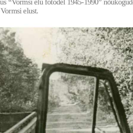
tus “Vormsi elu fotodel 1945-1990” nõukogud
 Vormsi elust.