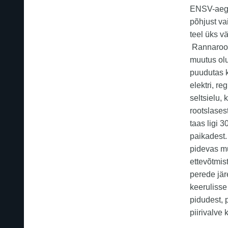
ENSV-aegne
põhjust va
teel üks v
Rannaroot
muutus olul
puudutas k
elektri, r
seltsielu, 
rootslases
taas ligi 
paikadest.
pidevas mu
ettevõtmis
perede jär
keerulisse
pidudest, 
piirivalve 