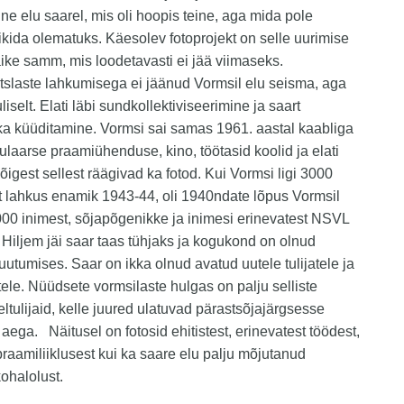
 elu saarel, mis oli hoopis teine, aga mida pole
ikida olematuks. Käesolev fotoprojekt on selle uurimise
äike samm, mis loodetavasti ei jää viimaseks.
slaste lahkumisega ei jäänud Vormsil elu seisma, aga
iselt. Elati läbi sundkollektiviseerimine ja saart
a küüditamine. Vormsi sai samas 1961. aastal kaabliga
egulaarse praamiühenduse, kino, töötasid koolid ja elati
kõigest sellest räägivad ka fotod. Kui Vormsi ligi 3000
t lahkus enamik 1943-44, oli 1940ndate lõpus Vormsil
3000 inimest, sõjapõgenikke ja inimesi erinevatest NSVL
 Hiljem jäi saar taas tühjaks ja kogukond on olnud
utumises. Saar on ikka olnud avatud uutele tulijatele ja
tele. Nüüdsete vormsilaste hulgas on palju selliste
eltulijaid, kelle juured ulatuvad pärastsõjajärgsesse
 aega. Näitusel on fotosid ehitistest, erinevatest töödest,
praamiliiklusest kui ka saare elu palju mõjutanud
kohalolust.