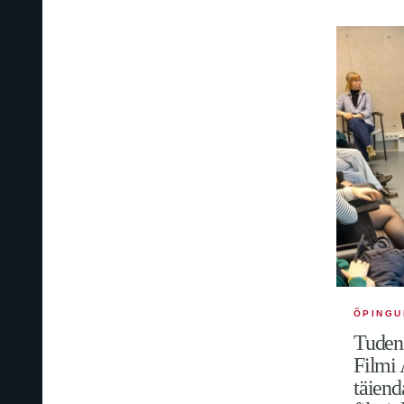
ÕPINGU
Tudeng
Filmi
täiend