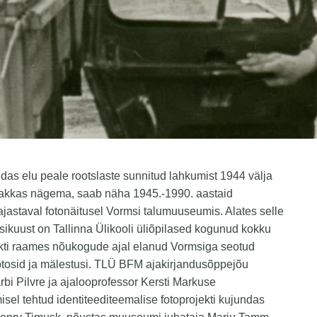
idas elu peale rootslaste sunnitud lahkumist 1944 välja
akkas nägema, saab näha 1945.-1990. aastaid
ajastaval fotonäitusel Vormsi talumuuseumis. Alates selle
sikuust on Tallinna Ülikooli üliõpilased kogunud kokku
kti raames nõukogude ajal elanud Vormsiga seotud
otosid ja mälestusi. TLÜ BFM ajakirjandusõppejõu
rbi Pilvre ja ajalooprofessor Kersti Markuse
sel tehtud identiteediteemalise fotoprojekti kujundas