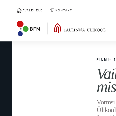
AVALEHELE
KONTAKT
FILMI- 
Vai
mis
Vormsi 
Ülikool