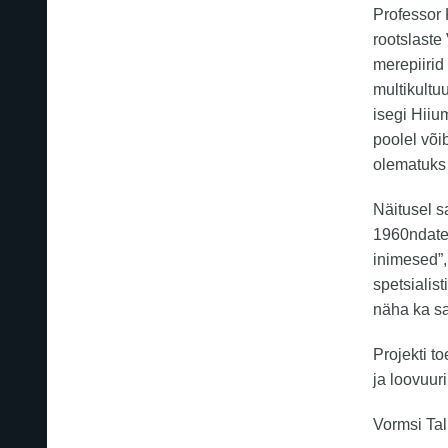
Professor 
rootslaste
merepiirid
multikultu
isegi Hiiu
poolel võib
olematuks 
Näitusel s
1960ndates
inimesed”,
spetsialis
näha ka s
Projekti t
ja loovuur
Vormsi Ta