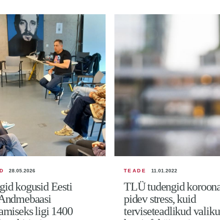
D
28.05.2026
TEADE
11.01.2022
id kogusid Eesti
TLÜ tudengid koroona 
 Andmebaasi
pidev stress, kuid
amiseks ligi 1400
terviseteadlikud valiku