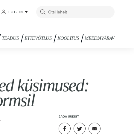
LOG IN
TEADUS
ETTEVÕTLUS
KOOLITUS
MEEDIAVÄRAV
sed küsimused:
ormsil
a
JAGA UUDIST