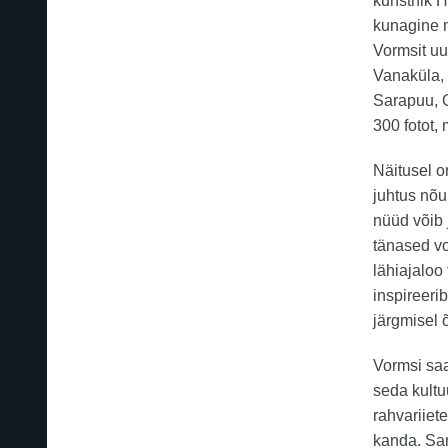
kunstnik 
kunagine 
Vormsit uur
Vanaküla,
Sarapuu, 
300 fotot,
Näitusel o
juhtus nõu
nüüd võib 
tänased vo
lähiajaloo
inspireeri
järgmisel 
Vormsi saa
seda kultuu
rahvariiet
kanda. Sam