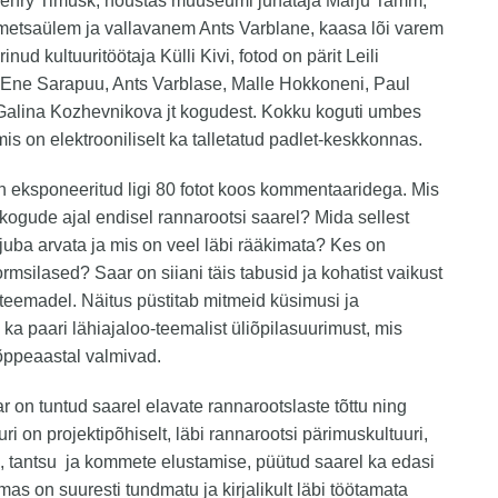
Henry Timusk, nõustas muuseumi juhataja Marju Tamm,
metsaülem ja vallavanem Ants Varblane, kaasa lõi varem
inud kultuuritöötaja Külli Kivi, fotod on pärit Leili
 Ene Sarapuu, Ants Varblase, Malle Hokkoneni, Paul
Galina Kozhevnikova jt kogudest. Kokku koguti umbes
 mis on elektrooniliselt ka talletatud padlet-keskkonnas.
n eksponeeritud ligi 80 fotot koos kommentaaridega. Mis
kogude ajal endisel rannarootsi saarel? Mida sellest
juba arvata ja mis on veel läbi rääkimata? Kes on
rmsilased? Saar on siiani täis tabusid ja kohatist vaikust
 teemadel. Näitus püstitab mitmeid küsimusi ja
b ka paari lähiajaloo-teemalist üliõpilasuurimust, mis
õppeaastal valmivad.
r on tuntud saarel elavate rannarootslaste tõttu ning
ri on projektipõhiselt, läbi rannarootsi pärimuskultuuri,
e, tantsu ja kommete elustamise, püütud saarel ka edasi
as on suuresti tundmatu ja kirjalikult läbi töötamata