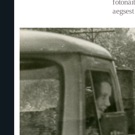
fotonäi
aegsest