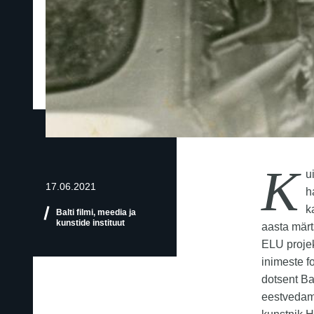
K
u
17.06.2021
h
k
Balti filmi, meedia ja
kunstide instituut
aasta märt
ELU proje
inimeste f
dotsent Ba
eestvedami