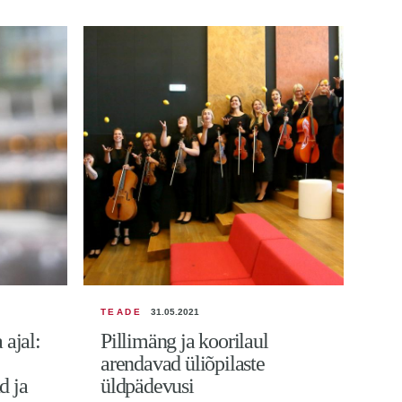
TEADE
31.05.2021
TEA
ajal:
Pillimäng ja koorilaul
Ro
arendavad üliõpilaste
pä
d ja
üldpädevusi
Käes