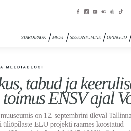
STARDIPAUK
MEIST
SISSEASTUMINE
ÕPINGUD
JA MEEDIABLOGI
kus, tabud ja keeruli
 toimus ENSV ajal V
muuseumis on 12. septembrini üleval Tallinn
i üliõpilaste ELU projekti raames koostatud