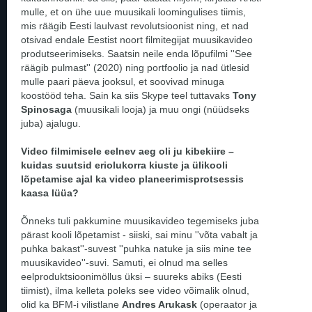
mulle, et on ühe uue muusikali loomingulises tiimis,
mis räägib Eesti laulvast revolutsioonist ning, et nad
otsivad endale Eestist noort filmitegijat muusikavideo
produtseerimiseks. Saatsin neile enda lõpufilmi ''See
räägib pulmast'' (2020) ning portfoolio ja nad ütlesid
mulle paari päeva jooksul, et soovivad minuga
koostööd teha. Sain ka siis Skype teel tuttavaks
Tony
Spinosaga
(muusikali looja) ja muu ongi (nüüdseks
juba) ajalugu.
Video filmimisele eelnev aeg oli ju kibekiire –
kuidas suutsid eriolukorra kiuste ja ülikooli
lõpetamise ajal ka video planeerimisprotsessis
kaasa lüüa?
Õnneks tuli pakkumine muusikavideo tegemiseks juba
pärast kooli lõpetamist - siiski, sai minu ''võta vabalt ja
puhka bakast''-suvest ''puhka natuke ja siis mine tee
muusikavideo''-suvi. Samuti, ei olnud ma selles
eelproduktsioonimöllus üksi – suureks abiks (Eesti
tiimist), ilma kelleta poleks see video võimalik olnud,
olid ka BFM-i vilistlane
Andres Arukask
(operaator ja