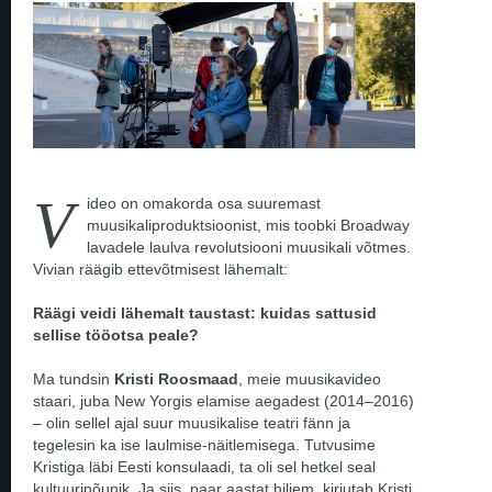
V
ideo on omakorda osa suuremast
muusikaliproduktsioonist, mis toobki Broadway
lavadele laulva revolutsiooni muusikali võtmes.
Vivian räägib ettevõtmisest lähemalt:
Räägi veidi lähemalt taustast: kuidas sattusid
sellise tööotsa peale?
Ma tundsin
Kristi Roosmaad
, meie muusikavideo
staari, juba New Yorgis elamise aegadest (2014–2016)
– olin sellel ajal suur muusikalise teatri fänn ja
tegelesin ka ise laulmise-näitlemisega. Tutvusime
Kristiga läbi Eesti konsulaadi, ta oli sel hetkel seal
kultuurinõunik. Ja siis, paar aastat hiljem, kirjutab Kristi