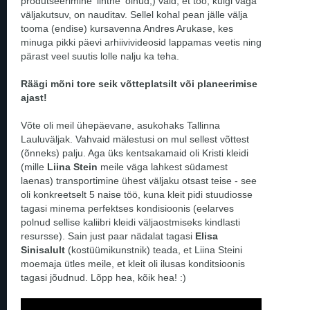
produtseerimine 'lihtne' olnud,) vaid, et töö, kuigi väga
väljakutsuv, on nauditav. Sellel kohal pean jälle välja
tooma (endise) kursavenna Andres Arukase, kes
minuga pikki päevi arhiivivideosid lappamas veetis ning
pärast veel suutis lolle nalju ka teha.
Räägi mõni tore seik võtteplatsilt või planeerimise
ajast!
Võte oli meil ühepäevane, asukohaks Tallinna
Lauluväljak. Vahvaid mälestusi on mul sellest võttest
(õnneks) palju. Aga üks kentsakamaid oli Kristi kleidi
(mille
Liina Stein
meile väga lahkest südamest
laenas) transportimine ühest väljaku otsast teise - see
oli konkreetselt 5 naise töö, kuna kleit pidi stuudiosse
tagasi minema perfektses kondisioonis (eelarves
polnud sellise kaliibri kleidi väljaostmiseks kindlasti
resursse). Sain just paar nädalat tagasi
Elisa
Sinisalult
(kostüümikunstnik) teada, et Liina Steini
moemaja ütles meile, et kleit oli ilusas konditsioonis
tagasi jõudnud. Lõpp hea, kõik hea! :)