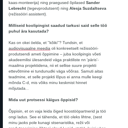
kaas-monteerija) ning praegused õpilased
Sander
Lebrecht
(tegevprodutsent) ning
Alesja Suzdaltseva
(režissööri assistent).
Milliseid koolipingist saadud tarkusi said selle töö
puhul ära kasutada?
Kas on okei öelda, et ''kõiki''? Tundsin, et
audiovisuaalne meedia
oli konkreetselt režissööri-
produtsendi ameti õppimine – juba koolipingis võeti
akadeemilisi ülesandeid väga praktiliste nn 'päris'-
maailma projektidena, nii et sellise suure projekti
ettevõtmine ei tundunudki väga võõras. Samuti aitas
teadmine, et selle projekti lõpus ei anna mulle keegi
mõnda C-d, mis võiks minu keskmist hinnet
mõjutada...
Mida uut protsessi käigus õppisid?
Õppisin, et on vaja leida õiged koostööpartnerid ja töö
ongi ladus. See ei tähenda, et töö oleks lihtne, (sest
minu jaoks pole kunagi stsenaristika, režii või