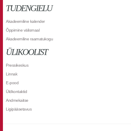
TUDENGIELU
Akadeemiline kalender
Õppimine välismaal
Akadeemiline raamatukogu
ÜLIKOOLIST
Pressikeskus
Linnak
E-pood
Üldkontaktid
Andmekaitse
Ligipääsetavus