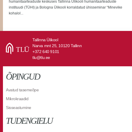
humanitaarteaduste keskuses Tallinna Ülikooli humanitaarteaduste
instituudi (TÜHI) ja Bologna Ülikooli korraldatud ühisseminar “Minevike
kohalol...
Tallinna Ülikool
Narva mnt 25, 10120 Tallinn
+372 640 9101
tlu@tlu.ee
ÕPINGUD
Avatud tasemeõpe
Mikrokraadid
Sisseastumine
TUDENGIELU