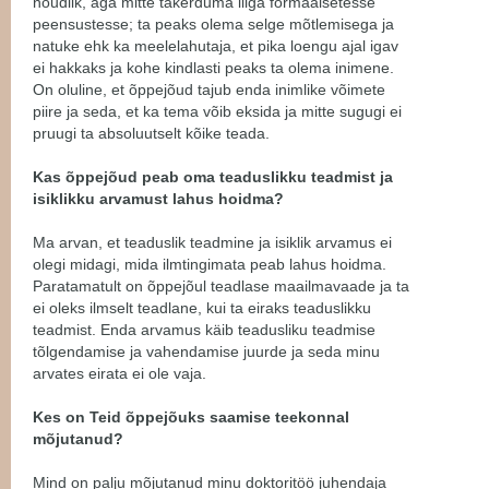
nõudlik, aga mitte takerduma liiga formaalsetesse
peensustesse; ta peaks olema selge mõtlemisega ja
natuke ehk ka meelelahutaja, et pika loengu ajal igav
ei hakkaks ja kohe kindlasti peaks ta olema inimene.
On oluline, et õppejõud tajub enda inimlike võimete
piire ja seda, et ka tema võib eksida ja mitte sugugi ei
pruugi ta absoluutselt kõike teada.
Kas õppejõud peab oma teaduslikku teadmist ja
isiklikku arvamust lahus hoidma?
Ma arvan, et teaduslik teadmine ja isiklik arvamus ei
olegi midagi, mida ilmtingimata peab lahus hoidma.
Paratamatult on õppejõul teadlase maailmavaade ja ta
ei oleks ilmselt teadlane, kui ta eiraks teaduslikku
teadmist. Enda arvamus käib teadusliku teadmise
tõlgendamise ja vahendamise juurde ja seda minu
arvates eirata ei ole vaja.
Kes on Teid õppejõuks saamise teekonnal
mõjutanud?
Mind on palju mõjutanud minu doktoritöö juhendaja