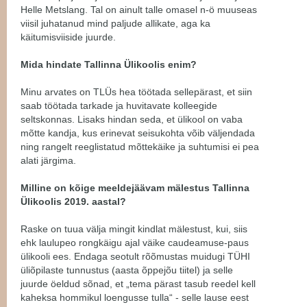
Helle Metslang. Tal on ainult talle omasel n-ö muuseas
viisil juhatanud mind paljude allikate, aga ka
käitumisviiside juurde.
Mida hindate Tallinna Ülikoolis enim?
Minu arvates on TLÜs hea töötada sellepärast, et siin
saab töötada tarkade ja huvitavate kolleegide
seltskonnas. Lisaks hindan seda, et ülikool on vaba
mõtte kandja, kus erinevat seisukohta võib väljendada
ning rangelt reeglistatud mõttekäike ja suhtumisi ei pea
alati järgima.
Milline on kõige meeldejäävam mälestus Tallinna
Ülikoolis 2019. aastal?
Raske on tuua välja mingit kindlat mälestust, kui, siis
ehk laulupeo rongkäigu ajal väike caudeamuse-paus
ülikooli ees. Endaga seotult rõõmustas muidugi TÜHI
üliõpilaste tunnustus (aasta õppejõu tiitel) ja selle
juurde öeldud sõnad, et „tema pärast tasub reedel kell
kaheksa hommikul loengusse tulla“ - selle lause eest