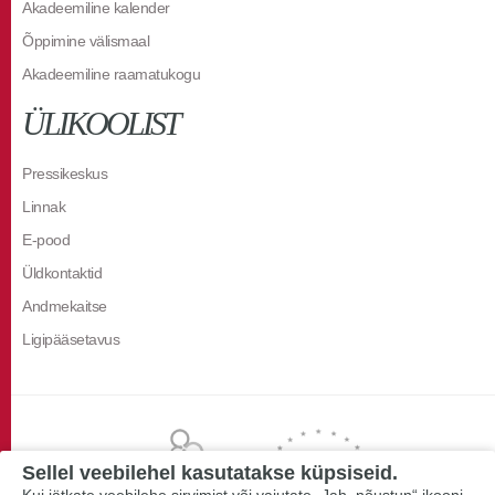
Akadeemiline kalender
Õppimine välismaal
Akadeemiline raamatukogu
ÜLIKOOLIST
Pressikeskus
Linnak
E-pood
Üldkontaktid
Andmekaitse
Ligipääsetavus
Sellel veebilehel kasutatakse küpsiseid.