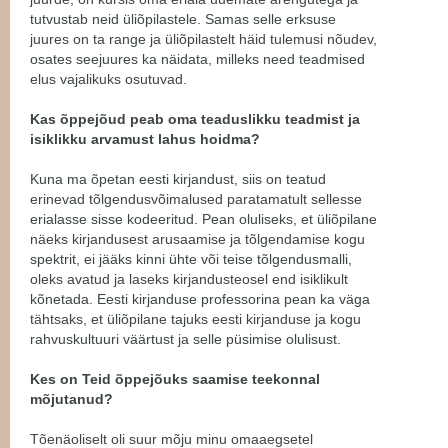
tutvustab neid üliõpilastele. Samas selle erksuse
juures on ta range ja üliõpilastelt häid tulemusi nõudev,
osates seejuures ka näidata, milleks need teadmised
elus vajalikuks osutuvad.
Kas õppejõud peab oma teaduslikku teadmist ja
isiklikku arvamust lahus hoidma?
Kuna ma õpetan eesti kirjandust, siis on teatud
erinevad tõlgendusvõimalused paratamatult sellesse
erialasse sisse kodeeritud. Pean oluliseks, et üliõpilane
näeks kirjandusest arusaamise ja tõlgendamise kogu
spektrit, ei jääks kinni ühte või teise tõlgendusmalli,
oleks avatud ja laseks kirjandusteosel end isiklikult
kõnetada. Eesti kirjanduse professorina pean ka väga
tähtsaks, et üliõpilane tajuks eesti kirjanduse ja kogu
rahvuskultuuri väärtust ja selle püsimise olulisust.
Kes on Teid õppejõuks saamise teekonnal
mõjutanud?
Tõenäoliselt oli suur mõju minu omaaegsetel