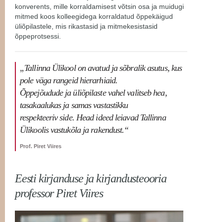
konverents, mille korraldamisest võtsin osa ja muidugi
mitmed koos kolleegidega korraldatud õppekäigud
üliõpilastele, mis rikastasid ja mitmekesistasid
õppeprotsessi.
„Tallinna Ülikool on avatud ja sõbralik asutus, kus
pole väga rangeid hierarhiaid.
Õppejõudude ja üliõpilaste vahel valitseb hea,
tasakaalukas ja samas vastastikku
respekteeriv side. Head ideed leiavad Tallinna
Ülikoolis vastukõla ja rakendust.“
Prof. Piret Viires
Eesti kirjanduse ja kirjandusteooria
professor Piret Viires