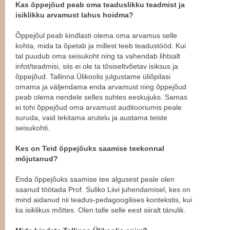
Kas õppejõud peab oma teaduslikku teadmist ja
isiklikku arvamust lahus hoidma?
Õppejõul peab kindlasti olema oma arvamus selle
kohta, mida ta õpetab ja millest teeb teadustööd. Kui
tal puudub oma seisukoht ning ta vahendab lihtsalt
infot/teadmisi, siis ei ole ta tõsiseltvõetav isiksus ja
õppejõud. Tallinna Ülikoolis julgustame üliõpilasi
omama ja väljendama enda arvamust ning õppejõud
peab olema nendele selles suhtes eeskujuks. Samas
ei tohi õppejõud oma arvamust auditooriumis peale
suruda, vaid tekitama arutelu ja austama teiste
seisukohti.
Kes on Teid õppejõuks saamise teekonnal
mõjutanud?
Enda õppejõuks saamise tee algusest peale olen
saanud töötada Prof. Suliko Liivi juhendamisel, kes on
mind aidanud nii teadus-pedagoogilises kontekstis, kui
ka isiklikus mõttes. Olen talle selle eest siiralt tänulik.