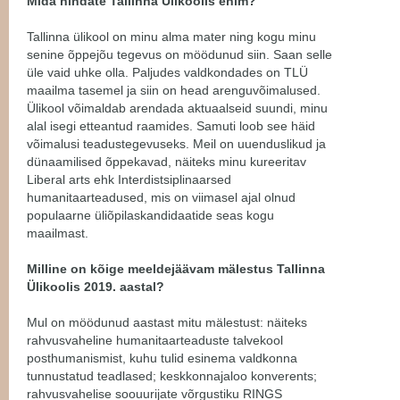
Mida hindate Tallinna Ülikoolis enim?
Tallinna ülikool on minu alma mater ning kogu minu
senine õppejõu tegevus on möödunud siin. Saan selle
üle vaid uhke olla. Paljudes valdkondades on TLÜ
maailma tasemel ja siin on head arenguvõimalused.
Ülikool võimaldab arendada aktuaalseid suundi, minu
alal isegi etteantud raamides. Samuti loob see häid
võimalusi teadustegevuseks. Meil on uuenduslikud ja
dünaamilised õppekavad, näiteks minu kureeritav
Liberal arts ehk Interdistsiplinaarsed
humanitaarteadused, mis on viimasel ajal olnud
populaarne üliõpilaskandidaatide seas kogu
maailmast.
Milline on kõige meeldejäävam mälestus Tallinna
Ülikoolis 2019. aastal?
Mul on möödunud aastast mitu mälestust: näiteks
rahvusvaheline humanitaarteaduste talvekool
posthumanismist, kuhu tulid esinema valdkonna
tunnustatud teadlased; keskkonnajaloo konverents;
rahvusvahelise soouurijate võrgustiku RINGS