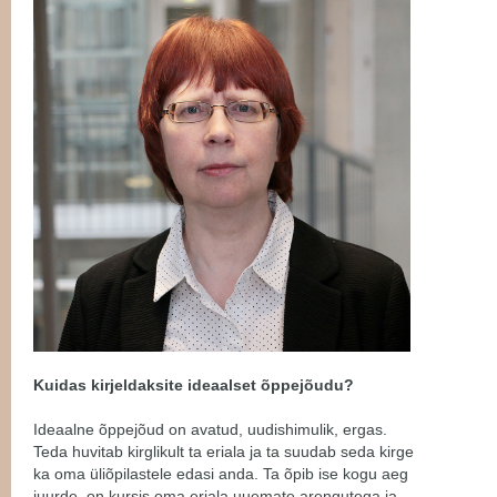
Kuidas kirjeldaksite ideaalset õppejõudu?
Ideaalne õppejõud on avatud, uudishimulik, ergas.
Teda huvitab kirglikult ta eriala ja ta suudab seda kirge
ka oma üliõpilastele edasi anda. Ta õpib ise kogu aeg
juurde, on kursis oma eriala uuemate arengutega ja