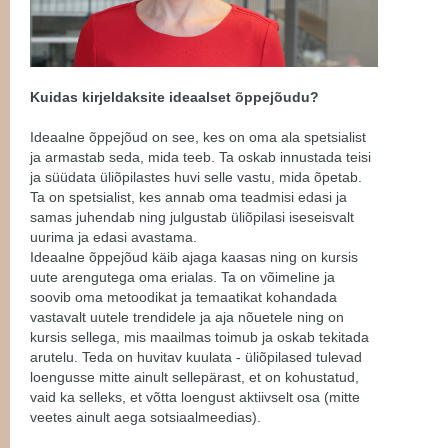
Kuidas kirjeldaksite ideaalset õppejõudu?
Ideaalne õppejõud on see, kes on oma ala spetsialist
ja armastab seda, mida teeb. Ta oskab innustada teisi
ja süüdata üliõpilastes huvi selle vastu, mida õpetab.
Ta on spetsialist, kes annab oma teadmisi edasi ja
samas juhendab ning julgustab üliõpilasi iseseisvalt
uurima ja edasi avastama.
Ideaalne õppejõud käib ajaga kaasas ning on kursis
uute arengutega oma erialas. Ta on võimeline ja
soovib oma metoodikat ja temaatikat kohandada
vastavalt uutele trendidele ja aja nõuetele ning on
kursis sellega, mis maailmas toimub ja oskab tekitada
arutelu. Teda on huvitav kuulata - üliõpilased tulevad
loengusse mitte ainult sellepärast, et on kohustatud,
vaid ka selleks, et võtta loengust aktiivselt osa (mitte
veetes ainult aega sotsiaalmeedias).