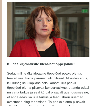
Kuidas kirjeldaksite ideaalset õppejõudu?
Seda, milline üks ideaalne õppejõud peaks olema,
teavad vast kõige paremini üliõpilased. Mõeldes enda,
kui kunagise üliõpilase seisukohast, siis peaks
õppejõud olema piisavalt konservatiivne, et anda edasi
nn vana tarkus ja seal kõrval piisavalt uuendusmeelne,
et anda edasi ka uus tarkus ja teadusharu uuemad
avastused ning teadmised. Ta peaks olema piisavalt