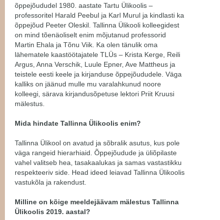
õppejõududel 1980. aastate Tartu Ülikoolis –
professoritel Harald Peebul ja Karl Murul ja kindlasti ka
õppejõud Peeter Oleskil. Tallinna Ülikooli kolleegidest
on mind tõenäoliselt enim mõjutanud professorid
Martin Ehala ja Tõnu Viik. Ka olen tänulik oma
lähematele kaastöötajatele TLÜs – Krista Kerge, Reili
Argus, Anna Verschik, Luule Epner, Ave Mattheus ja
teistele eesti keele ja kirjanduse õppejõududele. Väga
kalliks on jäänud mulle mu varalahkunud noore
kolleegi, särava kirjandusõpetuse lektori Priit Kruusi
mälestus.
Mida hindate Tallinna Ülikoolis enim?
Tallinna Ülikool on avatud ja sõbralik asutus, kus pole
väga rangeid hierarhiaid. Õppejõudude ja üliõpilaste
vahel valitseb hea, tasakaalukas ja samas vastastikku
respekteeriv side. Head ideed leiavad Tallinna Ülikoolis
vastukõla ja rakendust.
Milline on kõige meeldejäävam mälestus Tallinna
Ülikoolis 2019. aastal?