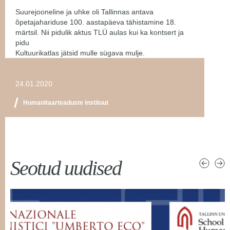
Suurejooneline ja uhke oli Tallinnas antava
õpetajahariduse 100. aastapäeva tähistamine 18.
märtsil. Nii pidulik aktus TLÜ aulas kui ka kontsert ja
pidu
Kultuurikatlas jätsid mulle sügava mulje.
24.01.2020
Humanitaarteaduste instituut
Seotud uudised