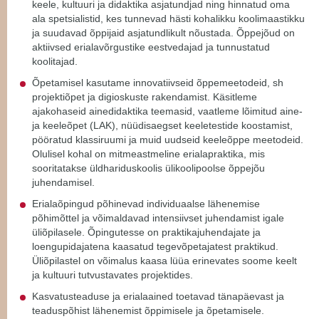
keele, kultuuri ja didaktika asjatundjad ning hinnatud oma
ala spetsialistid, kes tunnevad hästi kohalikku koolimaastikku
ja suudavad õppijaid asjatundlikult nõustada. Õppejõud on
aktiivsed erialavõrgustike eestvedajad ja tunnustatud
koolitajad.
Õpetamisel kasutame innovatiivseid õppemeetodeid, sh
projektiõpet ja digioskuste rakendamist. Käsitleme
ajakohaseid ainedidaktika teemasid, vaatleme lõimitud aine-
ja keeleõpet (LAK), nüüdisaegset keeletestide koostamist,
pööratud klassiruumi ja muid uudseid keeleõppe meetodeid.
Olulisel kohal on mitmeastmeline erialapraktika, mis
sooritatakse üldhariduskoolis ülikoolipoolse õppejõu
juhendamisel.
Erialaõpingud põhinevad individuaalse lähenemise
põhimõttel ja võimaldavad intensiivset juhendamist igale
üliõpilasele. Õpingutesse on praktikajuhendajate ja
loengupidajatena kaasatud tegevõpetajatest praktikud.
Üliõpilastel on võimalus kaasa lüüa erinevates soome keelt
ja kultuuri tutvustavates projektides.
Kasvatusteaduse ja erialaained toetavad tänapäevast ja
teaduspõhist lähenemist õppimisele ja õpetamisele.