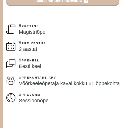
Vaata infotunni salvestust
ÕPPETASE
Magistriõpe
ÕPPE KESTUS
2 aastat
ÕPPEKEEL
Eesti keel
ÕPPEKOHTADE ARV
Võõrkeeleõpetaja kaval kokku 51 õppekohta
ÕPPEVORM
Sessioonõpe