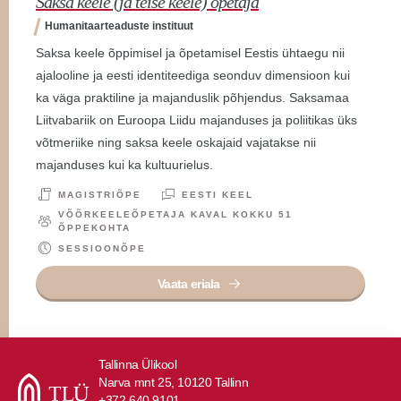
Saksa keele (ja teise keele) õpetaja
Pr
Humanitaarteaduste instituut
H
Saksa keele õppimisel ja õpetamisel Eestis ühtaegu nii
Glo
ajalooline ja eesti identiteediga seonduv dimensioon kui
võ
ti
ka väga praktiline ja majanduslik põhjendus. Saksamaa
ava
i
Liitvabariik on Euroopa Liidu majanduses ja poliitikas üks
Pr
võtmeriike ning saksa keele oskajaid vajatakse nii
ja 
majanduses kui ka kultuurielus.
kee
MAGISTRIÕPE
EESTI KEEL
VÕÕRKEELEÕPETAJA KAVAL KOKKU 51
ÕPPEKOHTA
SESSIOONÕPE
Vaata eriala
Tallinna Ülikool
Narva mnt 25, 10120 Tallinn
+372 640 9101