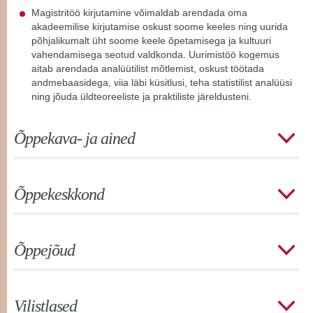
Magistritöö kirjutamine võimaldab arendada oma
akadeemilise kirjutamise oskust soome keeles ning uurida
põhjalikumalt üht soome keele õpetamisega ja kultuuri
vahendamisega seotud valdkonda. Uurimistöö kogemus
aitab arendada analüütilist mõtlemist, oskust töötada
andmebaasidega, viia läbi küsitlusi, teha statistilist analüüsi
ning jõuda üldteoreeliste ja praktiliste järeldusteni.
Õppekava- ja ained
Õppekeskkond
Õppejõud
Vilistlased