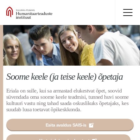
Soome keele (ja teise keele) õpetaja
Eriala on sulle, kui sa armastad elukestvat õpet, soovid
süvendada oma soome keele teadmisi, tunned huvi soome
kultuuri vastu ning tahad saada oskuslikuks õpetajaks, kes
suudab luua toetavat õpikeskkonda.
Esita avaldus SAIS-is