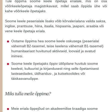
Tule õppima soome keele õpetaja erialale, mis on osa
võõrkeeleõpetaja magistrikavast, millel saab õppida ühe või
kahe võõrkeele õpetajaks.
Soome keele peaerialale lisaks võib kõrvalerialana valida saksa,
inglise, prantsuse, hiina, itaalia, hispaania, jaapani, araabia või
vene keele õpetaja eriala.
Ootame õppima hea soome keele oskusega (peaerialal
vähemalt B2-tasemel, teise keelena vähemalt B1-tasemel)
humanitaariast huvitunud aktiivseid, loovaid ja avatud
inimesi.
Soome keele õpetajaks õppiv üliõpilane huvitub soome
keelest, kultuurist ja kirjandusest ning selle õpetamisest
lasteaedades, üldharidus-, ja kutsekoolides või
täiskasvanuõppe.
Miks tulla meile õppima?
Meie eriala õppejõud on akadeemilise kraadiga soome