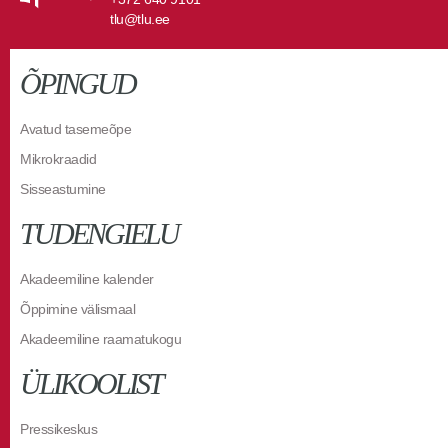
tlu@tlu.ee
ÕPINGUD
Avatud tasemeõpe
Mikrokraadid
Sisseastumine
TUDENGIELU
Akadeemiline kalender
Õppimine välismaal
Akadeemiline raamatukogu
ÜLIKOOLIST
Pressikeskus