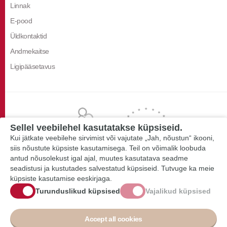
Linnak
E-pood
Üldkontaktid
Andmekaitse
Ligipääsetavus
Sellel veebilehel kasutatakse küpsiseid.
Kui jätkate veebilehe sirvimist või vajutate „Jah, nõustun“ ikooni,
siis nõustute küpsiste kasutamisega. Teil on võimalik loobuda
antud nõusolekust igal ajal, muutes kasutatava seadme
seadistusi ja kustutades salvestatud küpsiseid. Tutvuge ka meie
küpsiste kasutamise eeskirjaga.
Turunduslikud küpsised
Vajalikud küpsised
Accept all cookies