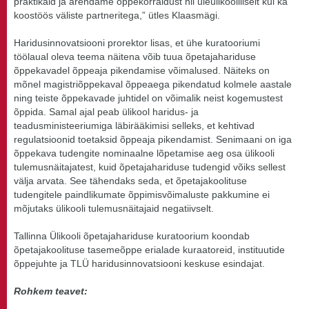
praktikaid ja arendame õppekorraldust nii üleülikooliliselt kui ka
koostöös väliste partneritega,” ütles Klaasmägi.
Haridusinnovatsiooni prorektor lisas, et ühe kuratooriumi
töölaual oleva teema näitena võib tuua õpetajahariduse
õppekavadel õppeaja pikendamise võimalused. Näiteks on
mõnel magistriõppekaval õppeaega pikendatud kolmele aastale
ning teiste õppekavade juhtidel on võimalik neist kogemustest
õppida. Samal ajal peab ülikool haridus- ja
teadusministeeriumiga läbirääkimisi selleks, et kehtivad
regulatsioonid toetaksid õppeaja pikendamist. Senimaani on iga
õppekava tudengite nominaalne lõpetamise aeg osa ülikooli
tulemusnäitajatest, kuid õpetajahariduse tudengid võiks sellest
välja arvata. See tähendaks seda, et õpetajakoolituse
tudengitele paindlikumate õppimisvõimaluste pakkumine ei
mõjutaks ülikooli tulemusnäitajaid negatiivselt.
Tallinna Ülikooli õpetajahariduse kuratoorium koondab
õpetajakoolituse tasemeõppe erialade kuraatoreid, instituutide
õppejuhte ja TLÜ haridusinnovatsiooni keskuse esindajat.
Rohkem teavet: