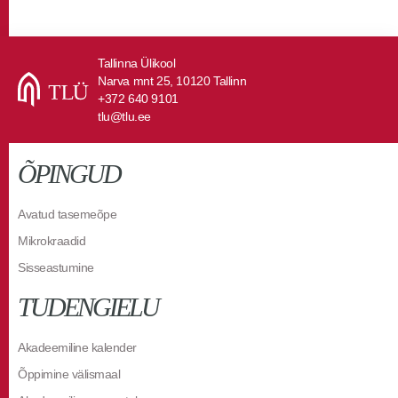
Tallinna Ülikool
Narva mnt 25, 10120 Tallinn
+372 640 9101
tlu@tlu.ee
ÕPINGUD
Avatud tasemeõpe
Mikrokraadid
Sisseastumine
TUDENGIELU
Akadeemiline kalender
Õppimine välismaal