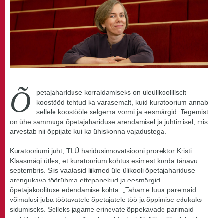
Õ
petajahariduse korraldamiseks on üleülikooliliselt
koostööd tehtud ka varasemalt, kuid kuratoorium annab
sellele koostööle selgema vormi ja eesmärgid. Tegemist
on ühe sammuga õpetajahariduse arendamisel ja juhtimisel, mis
arvestab nii õppijate kui ka ühiskonna vajadustega.
Kuratooriumi juht, TLÜ haridusinnovatsiooni prorektor Kristi
Klaasmägi ütles, et kuratoorium kohtus esimest korda tänavu
septembris. Siis vaatasid liikmed üle ülikooli õpetajahariduse
arengukava töörühma ettepanekud ja eesmärgid
õpetajakoolituse edendamise kohta. „Tahame luua paremaid
võimalusi juba töötavatele õpetajatele töö ja õppimise edukaks
sidumiseks. Selleks jagame erinevate õppekavade parimaid