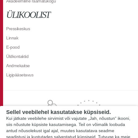
Akadeemiline raamatukogu
ÜLIKOOLIST
Pressikeskus
Linnak
E-pood
Üldkontaktid
Andmekaitse
Ligipääsetavus
Sellel veebilehel kasutatakse küpsiseid.
Kui jätkate veebilehe sirvimist või vajutate „Jah, nõustun“ ikooni,
siis nõustute küpsiste kasutamisega. Teil on võimalik loobuda
antud nõusolekust igal ajal, muutes kasutatava seadme
seadistusi ja kustutades salvestatud küpsiseid. Tutvuge ka meie