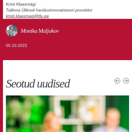
Kristi Klaasmägi
Tallinna Ülikooli haridusinnovatsiooni prorektor
kristi.klaasmagi@tlu.ee
Monika Maljukov
05.10.2022
Seotud uudised