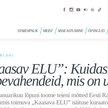
STARDIPAUK
MEIST
SISSEASTUMINE
ÕPINGUD
BLOGI
aasav ELU”: Kuidas
evahendeid, mis on 
anuarikuu lõpuni toome teieni mõtted Eesti R
mis toimuva „Kaasava ELU” näituse kuraator