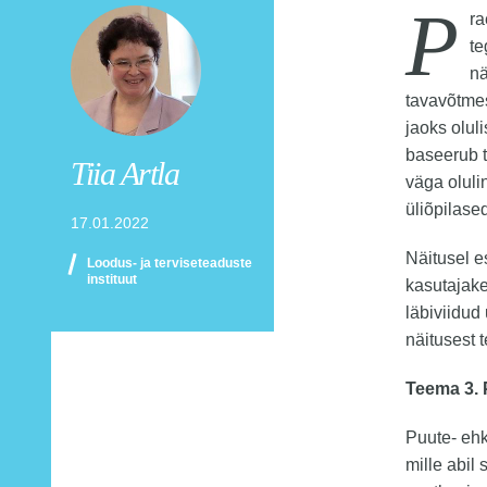
P
r
te
nä
tavavõtmes
jaoks olul
baseerub t
Tiia Artla
väga olul
üliõpilase
17.01.2022
Näitusel e
Loodus- ja terviseteaduste
instituut
kasutajak
läbiviidud 
näitusest 
Teema 3.
Puute- ehk
mille abil