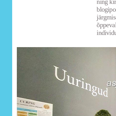
ning ki
blogipo
järgmis
õppevah
individ