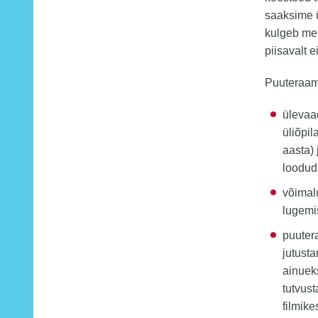
saaksime 
kulgeb mei
piisavalt e
Puuteraama
üleva
üliõpi
aasta)
loodud 
võimal
lugemi
puuter
jutust
ainuek
tutvus
filmike