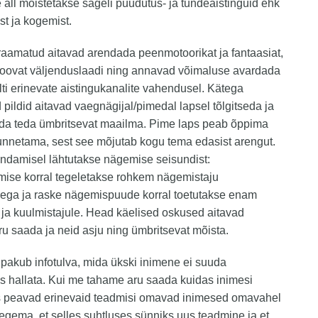
 all mõistetakse sageli puudutus- ja tundeaistinguid ehk
t ja kogemist.
 raamatud aitavad arendada peenmotoorikat ja fantaasiat,
loovat väljenduslaadi ning annavad võimaluse avardada
ti erinevate aistingukanalite vahendusel. Kätega
 pildid aitavad vaegnägijal/pimedal lapsel tõlgitseda ja
ada teda ümbritsevat maailma. Pime laps peab õppima
nnetama, sest see mõjutab kogu tema edasist arengut.
ndamisel lähtutakse nägemise seisundist:
ise korral tegeletakse rohkem nägemistaju
ega ja raske nägemispuude korral toetutakse enam
ja kuulmistajule. Head käelised oskused aitavad
ru saada ja neid asju ning ümbritsevat mõista.
akub infotulva, mida ükski inimene ei suuda
 hallata. Kui me tahame aru saada kuidas inimesi
iis peavad erinevaid teadmisi omavad inimesed omavahel
egema, et selles suhtluses sünniks uus teadmine ja et