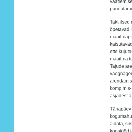
vaatlemise
puudutamis
Taktiilsed
õpetavad 
maailmapil
katsutavad
ette kujut
maailma tu
Tajude are
vaegnägem
arendamis
kompimis- 
asjadest a
Tänapäev p
kogumahus
aidata, s
koostööd t