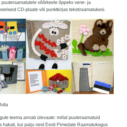
s puuteraamatutele võõrkeele õppeks vene- ja
keelseid CD-plaate või punktkirjas tekstiraamatukesi.
Artla
gute teema annab ülevaate: millal puuteraamatuid
 hakati, kui palju neid Eesti Pimedate Raamatukogus