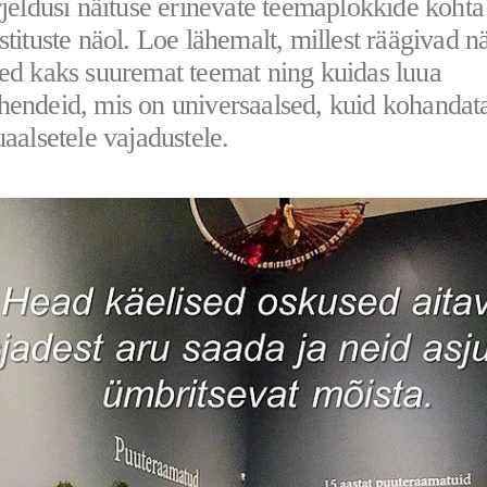
rjeldusi näituse erinevate teemaplokkide koht
stituste näol. Loe lähemalt, millest räägivad n
ed kaks suuremat teemat ning kuidas luua
endeid, mis on universaalsed, kuid kohandat
uaalsetele vajadustele.