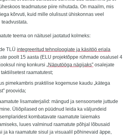
üheskoos teadmatuse piire nihutada. On maailm, mis
ega kõrvuti, kuid mille olulisust ühiskonnas veel
i teadvustata.
tute teema on näitusel jaotatud kolmeks:
ade TLÜ
integreeritud tehnoloogiate ja käsitöö eriala
laste poolt 15 aasta (ELU projektõppe rühmade osalusel 4
 jooksul ning konkursi
„Näputööga nägijaks”
osalejate
taktiilsetest raamatutest;
us pimekambris praktilise kogemuse kaudu „kätega
st” proovida;
aamatute lisamaterjalid: mängud ja sensoorsete juttude
amine. Üliõpilased on püüdnud leida ka väljundeid
semplaridest kombatavate raamatute laiemaks
tamiseks, luues valminud raamatute põhjal lõbusaid
si ja ka raamatute sisul ja visuaalil põhinevaid äppe,