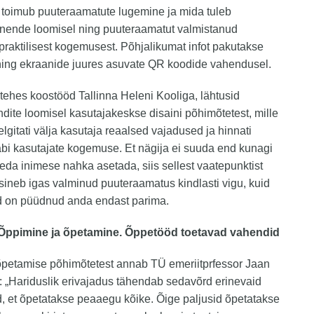
 toimub puuteraamatute lugemine ja mida tuleb
 nende loomisel ning puuteraamatut valmistanud
 praktilisest kogemusest. Põhjalikumat infot pakutakse
 ning ekraanide juures asuvate QR koodide vahendusel.
tehes koostööd Tallinna Heleni Kooliga, lähtusid
ite loomisel kasutajakeskse disaini põhimõtetest, mille
elgitati välja kasutaja reaalsed vajadused ja hinnati
äbi kasutajate kogemuse. Et nägija ei suuda end kunagi
eda inimese nahka asetada, siis sellest vaatepunktist
esineb igas valminud puuteraamatus kindlasti vigu, kuid
ed on püüdnud anda endast parima.
Õppimine ja õpetamine. Õppetööd toetavad vahendid
õpetamise põhimõtetest annab TÜ emeriitprfessor Jaan
 „Hariduslik erivajadus tähendab sedavõrd erinevaid
, et õpetatakse peaaegu kõike. Õige paljusid õpetatakse