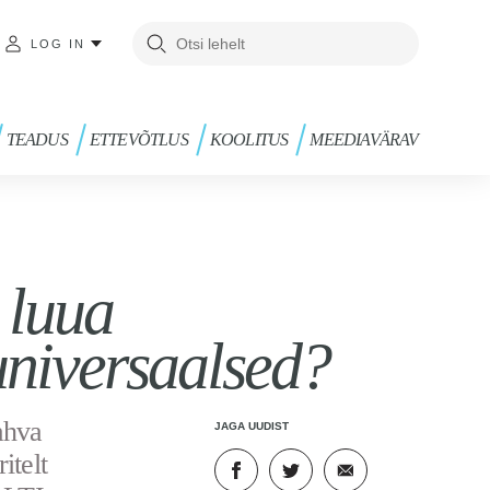
LOG IN
TEADUS
ETTEVÕTLUS
KOOLITUS
MEEDIAVÄRAV
 luua
universaalsed?
ahva
JAGA UUDIST
itelt