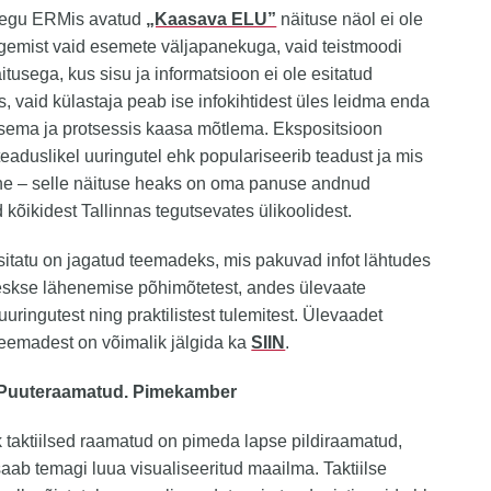
aegu ERMis avatud
„Kaasava ELU”
näituse näol ei ole
gemist vaid esemete väljapanekuga, vaid teistmoodi
itusega, kus sisu ja informatsioon ei ole esitatud
, vaid külastaja peab ise infokihtidest üles leidma enda
isema ja protsessis kaasa mõtlema. Ekspositsioon
eaduslikel uuringutel ehk populariseerib teadust ja mis
ine – selle näituse heaks on oma panuse andnud
d kõikidest Tallinnas tegutsevates ülikoolidest.
sitatu on jagatud teemadeks, mis pakuvad infot lähtudes
eskse lähenemise põhimõtetest, andes ülevaate
uuringutest ning praktilistest tulemitest. Ülevaadet
teemadest on võimalik jälgida ka
SIIN
.
 Puuteraamatud. Pimekamber
 taktiilsed raamatud on pimeda lapse pildiraamatud,
 saab temagi luua visualiseeritud maailma. Taktiilse