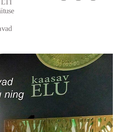
a LTI
äituse
avad