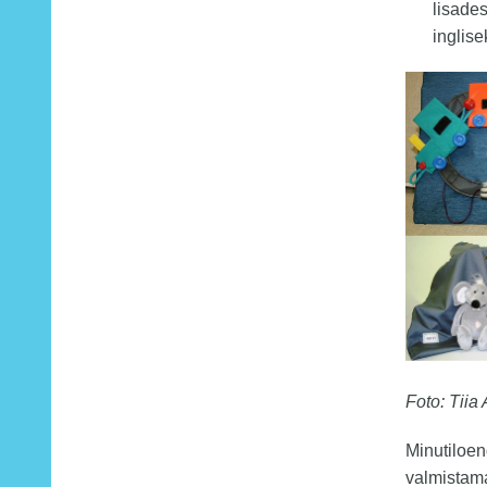
lisade
inglise
Foto: Tiia 
Minutiloen
valmistama