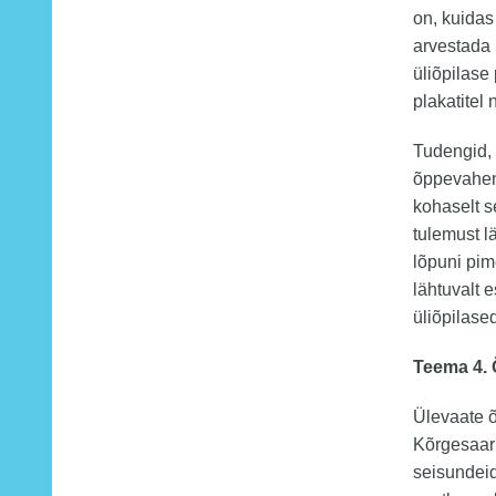
on, kuidas
arvestada
üliõpilase
plakatitel
Tudengid, 
õppevahend
kohaselt s
tulemust l
lõpuni pim
lähtuvalt 
üliõpilas
Teema 4. 
Ülevaate 
Kõrgesaar:
seisundeid