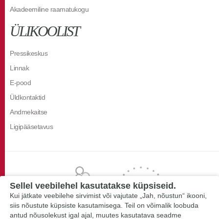
Akadeemiline raamatukogu
ÜLIKOOLIST
Pressikeskus
Linnak
E-pood
Üldkontaktid
Andmekaitse
Ligipääsetavus
Sellel veebilehel kasutatakse küpsiseid.
Kui jätkate veebilehe sirvimist või vajutate „Jah, nõustun“ ikooni,
siis nõustute küpsiste kasutamisega. Teil on võimalik loobuda
antud nõusolekust igal ajal, muutes kasutatava seadme