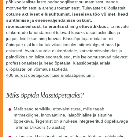
põhikooliealiste laste pedagoogilisest suunamisest, nende
motiveerimisest ja arengu toetamisest. Tulevastelt üliõpilastelt
ootame
aktiivset ellusuhtumist
,
iseseisva töö võimet
,
head
suhtlemise ja eneseväljendamise oskust,
rõõmsameelsust
,
tolerantsust
ning
ettevõtlikkust
. Erinevate
olukordade lahendamisel tulevad kasuks otsustuskindlus ja -
julgus, leidlikkus ning loovus. Klassiõpetaja erialal on nii
õpingute ajal kui ka tulevikus kasuks mitmekülgsed huvid ja
oskused. Avatus uutele olukordadele, katsetamisvalmidus ja
paindlikkus on isiksuseomadused, mis iseloomustavad tulevast
professionaalset ja head õpetajat. Klassiõpetaja eriala
üliõpilastel on võimalus taotleda
400 eurost õpetajakoolituse erialastipendiumi
.
Miks õppida klassiõpetajaks?
Meilt saad tervikliku ettevalmistuse, mille tagab
mitmekülgne, innovaatiline, laiapõhjaline ja sisutihe
õppekava. Tegemist on ainukese integreeritud õppekavaga
Tallinna Ülikoolis (5 aastat).
Tulevased klassiõpetajad on pädevad töötama põhikoolis.