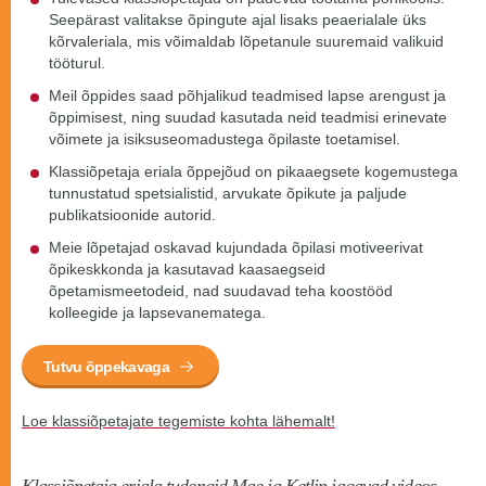
Seepärast valitakse õpingute ajal lisaks peaerialale üks
kõrvaleriala, mis võimaldab lõpetanule suuremaid valikuid
tööturul.
Meil õppides saad põhjalikud teadmised lapse arengust ja
õppimisest, ning suudad kasutada neid teadmisi erinevate
võimete ja isiksuseomadustega õpilaste toetamisel.
Klassiõpetaja eriala õppejõud on pikaaegsete kogemustega
tunnustatud spetsialistid, arvukate õpikute ja paljude
publikatsioonide autorid.
Meie lõpetajad oskavad kujundada õpilasi motiveerivat
õpikeskkonda ja kasutavad kaasaegseid
õpetamismeetodeid, nad suudavad teha koostööd
kolleegide ja lapsevanematega.
Tutvu õppekavaga
Loe klassiõpetajate tegemiste kohta lähemalt!
Klassiõpetaja eriala tudengid Mae ja Ketlin jagavad videos