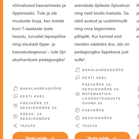
võimalused kasvamiseks ja
arendada õpilaste õpioskusi
K
õppimiseks. Tule ja ole
ning neid koolis toetada. Sa
p
muutuste looja, kes toetab
oled avatud ja uudishimulik
o
kuni 7-aastaste laste
ning oma tegemistes
j
heaolu, turvalist lapsepõlve
põhjalik. Kui tunned end
e
ning sisukaid õppe- ja
nendes väidetes ära, siis on
kasvatustegevusi – tule õpi
pedagoogika õppekava just
alushariduse pedagoogiks!
sulle!
BAKALAUREUSEÕPE
EESTI KEEL
PÄEVAÕPE 20,
BAKALAUREUSEÕPE
SESSIOONÕPE 20,
MATEMAATIKA-
EESTI KEEL
LOODUSTEADUSTE
PÄEVAÕPE 25,
SUUND 20
SESSIOONÕPE 50
PÄEVAÕPE
PÄEVA- JA
SESSIOONÕPE
SESSIOONÕPE
TASUTA
TASUTA
Vaata eriala
Vaata eriala