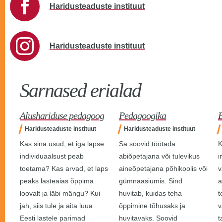
Haridusteaduste instituut
Haridusteaduste instituut
Sarnased erialad
Alushariduse pedagoog
Pedagoogika
Haridusteaduste instituut
Haridusteaduste instituut
Kas sina usud, et iga lapse
Sa soovid töötada
K
individuaalsust peab
abiõpetajana või tulevikus
i
toetama? Kas arvad, et laps
aineõpetajana põhikoolis või
v
peaks lasteaias õppima
gümnaasiumis. Sind
a
loovalt ja läbi mängu? Kui
huvitab, kuidas teha
t
jah, siis tule ja aita luua
õppimine tõhusaks ja
v
Eesti lastele parimad
huvitavaks. Soovid
t