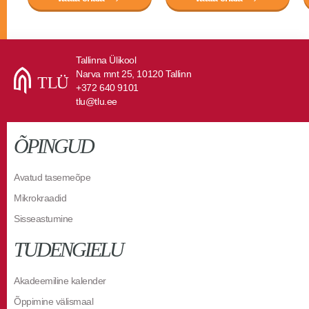
Tallinna Ülikool
Narva mnt 25, 10120 Tallinn
+372 640 9101
tlu@tlu.ee
ÕPINGUD
Avatud tasemeõpe
Mikrokraadid
Sisseastumine
TUDENGIELU
Akadeemiline kalender
Õppimine välismaal