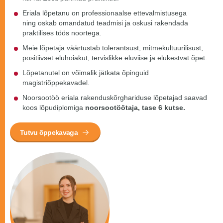
Eriala lõpetanu on professionaalse ettevalmistusega
ning oskab omandatud teadmisi ja oskusi rakendada
praktilises töös noortega.
Meie lõpetaja väärtustab tolerantsust, mitmekultuurilisust,
positiivset eluhoiakut, tervislikke eluviise ja elukestvat õpet.
Lõpetanutel on võimalik jätkata õpinguid
magistriõppekavadel.
Noorsootöö eriala rakenduskõrghariduse lõpetajad saavad
koos lõpudiplomiga
noorsootöötaja, tase 6 kutse.
Tutvu õppekavaga