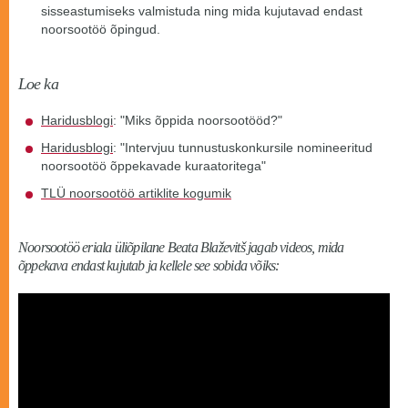
sisseastumiseks valmistuda ning mida kujutavad endast
noorsootöö õpingud.
Loe ka
Haridusblogi
: "Miks õppida noorsootööd?"
Haridusblogi
: "Intervjuu tunnustuskonkursile nomineeritud
noorsootöö õppekavade kuraatoritega"
TLÜ noorsootöö artiklite kogumik
Noorsootöö eriala üliõpilane Beata Blaževitš jagab videos, mida
õppekava endast kujutab ja kellele see sobida võiks: