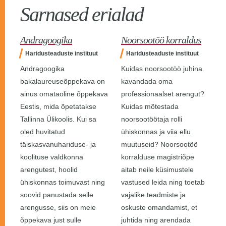
Sarnased erialad
Andragoogika
Noorsootöö korraldus
Haridusteaduste instituut
Haridusteaduste instituut
Andragoogika
Kuidas noorsootöö juhina
bakalaureuseõppekava on
kavandada oma
ainus omataoline õppekava
professionaalset arengut?
Eestis, mida õpetatakse
Kuidas mõtestada
Tallinna Ülikoolis. Kui sa
noorsootöötaja rolli
oled huvitatud
ühiskonnas ja viia ellu
täiskasvanuhariduse- ja
muutuseid? Noorsootöö
koolituse valdkonna
korralduse magistriõpe
arengutest, hoolid
aitab neile küsimustele
ühiskonnas toimuvast ning
vastused leida ning toetab
soovid panustada selle
vajalike teadmiste ja
arengusse, siis on meie
oskuste omandamist, et
õppekava just sulle
juhtida ning arendada