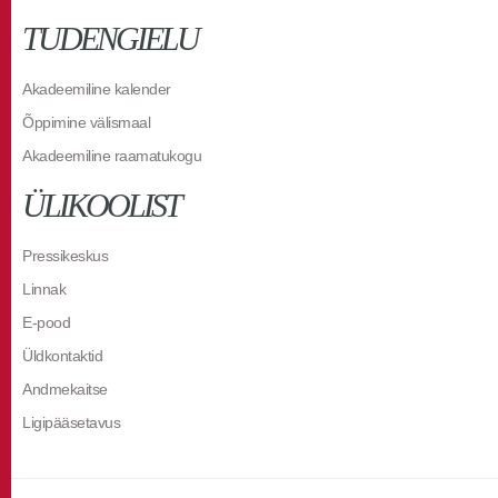
TUDENGIELU
Akadeemiline kalender
Õppimine välismaal
Akadeemiline raamatukogu
ÜLIKOOLIST
Pressikeskus
Linnak
E-pood
Üldkontaktid
Andmekaitse
Ligipääsetavus