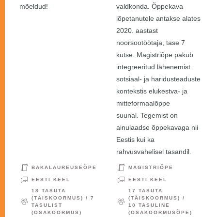
mõeldud!
valdkonda. Õppekava
lõpetanutele antakse alates
2020. aastast
noorsootöötaja, tase 7
kutse. Magistriõpe pakub
integreeritud lähenemist
sotsiaal- ja haridusteaduste
kontekstis elukestva- ja
mitteformaalõppe
suunal. Tegemist on
ainulaadse õppekavaga nii
Eestis kui ka
rahvusvahelisel tasandil.
BAKALAUREUSEÕPE
MAGISTRIÕPE
EESTI KEEL
EESTI KEEL
18 TASUTA
17 TASUTA
(TÄISKOORMUS) / 7
(TÄISKOORMUS) /
TASULIST
10 TASULINE
(OSAKOORMUS)
(OSAKOORMUSÕPE)