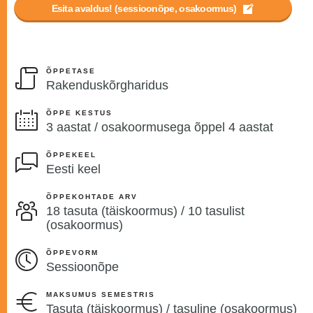
Esita avaldus! (sessioonõpe, osakoormus)
ÕPPETASE
Rakenduskõrgharidus
ÕPPE KESTUS
3 aastat / osakoormusega õppel 4 aastat
ÕPPEKEEL
Eesti keel
ÕPPEKOHTADE ARV
18 tasuta (täiskoormus) / 10 tasulist
(osakoormus)
ÕPPEVORM
Sessioonõpe
MAKSUMUS SEMESTRIS
Tasuta (täiskoormus) / tasuline (osakoormus)