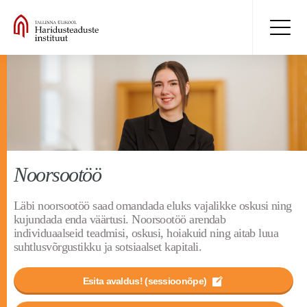
Noorsootöö
Läbi noorsootöö saad omandada eluks vajalikke oskusi ning
kujundada enda väärtusi. Noorsootöö arendab
individuaalseid teadmisi, oskusi, hoiakuid ning aitab luua
suhtlusvõrgustikku ja sotsiaalset kapitali.
Esita avaldus! (sessioonõpe)