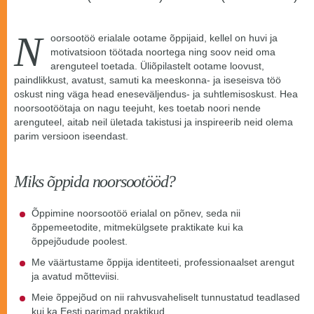
N
oorsootöö erialale ootame õppijaid, kellel on huvi ja
motivatsioon töötada noortega ning soov neid oma
arenguteel toetada. Üliõpilastelt ootame loovust,
paindlikkust, avatust, samuti ka meeskonna- ja iseseisva töö
oskust ning väga head eneseväljendus- ja suhtlemisoskust. Hea
noorsootöötaja on nagu teejuht, kes toetab noori nende
arenguteel, aitab neil ületada takistusi ja inspireerib neid olema
parim versioon iseendast.
Miks õppida noorsootööd?
Õppimine noorsootöö erialal on põnev, seda nii
õppemeetodite, mitmekülgsete praktikate kui ka
õppejõudude poolest.
Me väärtustame õppija identiteeti, professionaalset arengut
ja avatud mõtteviisi.
Meie õppejõud on nii rahvusvaheliselt tunnustatud teadlased
kui ka Eesti parimad praktikud.