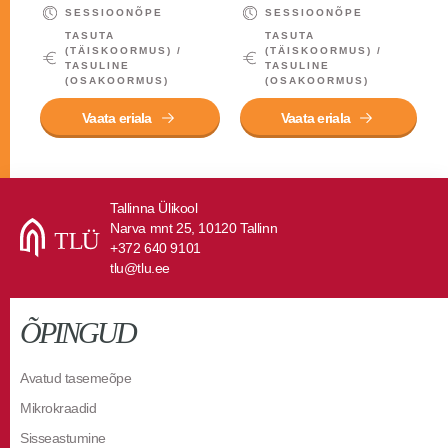
SESSIOONÕPE
SESSIOONÕPE
TASUTA
TASUTA
(TÄISKOORMUS) /
(TÄISKOORMUS) /
TASULINE
TASULINE
(OSAKOORMUS)
(OSAKOORMUS)
Vaata eriala
Vaata eriala
Tallinna Ülikool
Narva mnt 25, 10120 Tallinn
+372 640 9101
tlu@tlu.ee
ÕPINGUD
Avatud tasemeõpe
Mikrokraadid
Sisseastumine