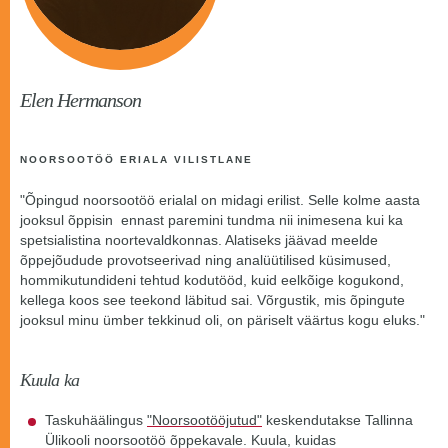
Elen Hermanson
NOORSOOTÖÖ ERIALA VILISTLANE
"Õpingud noorsootöö erialal on midagi erilist. Selle kolme aasta
jooksul õppisin ennast paremini tundma nii inimesena kui ka
spetsialistina noortevaldkonnas. Alatiseks jäävad meelde
õppejõudude provotseerivad ning analüütilised küsimused,
hommikutundideni tehtud kodutööd, kuid eelkõige kogukond,
kellega koos see teekond läbitud sai. Võrgustik, mis õpingute
jooksul minu ümber tekkinud oli, on päriselt väärtus kogu eluks."
Kuula ka
Taskuhäälingus
"Noorsootööjutud"
keskendutakse Tallinna
Ülikooli noorsootöö õppekavale. Kuula, kuidas