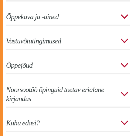
Õppekava ja -ained
Vastuvõtutingimused
Õppejõud
Noorsootöö õpinguid toetav erialane
kirjandus
Kuhu edasi?