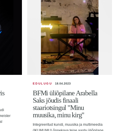
EDULUGU
18.04.2023
ED
is
BFMi üliõpilane Arabella
Kor
Saks jõudis finaali
päl
staariotsingul "Minu
au
udi
muusika, minu kirg"
 meister
Eilse
al
Krist
Integreeritud kunsti, muusika ja multimeedia
Balti
(IKUMUMU) õppekava teise aasta üliõpilane