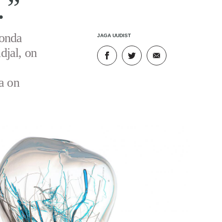
.”
konda
JAGA UUDIST
djal, on
a on