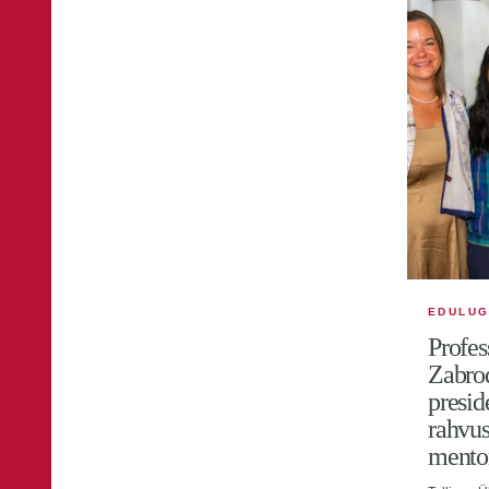
EDULU
Profes
Zabrod
presid
rahvus
mento