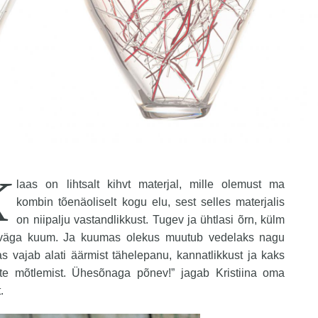
K
laas on lihtsalt kihvt materjal, mille olemust ma
kombin tõenäoliselt kogu elu, sest selles materjalis
on niipalju vastandlikkust. Tugev ja ühtlasi õrn, külm
t väga kuum. Ja kuumas olekus muutub vedelaks nagu
s vajab alati äärmist tähelepanu, kannatlikkust ja kaks
e mõtlemist. Ühesõnaga põnev!” jagab Kristiina oma
.