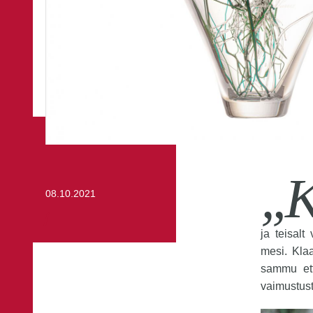
„
08.10.2021
ja teisal
mesi. Klaa
sammu ett
vaimustust