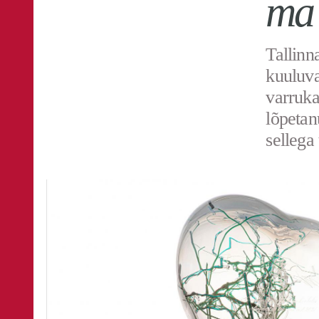
ma 
Tallinn
kuuluva
varruka
lõpetan
sellega