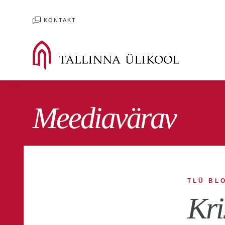
KONTAKT
Meediavärav
Kõik blogid
Mäluüksused blogi
Digiblo
TLÜ BL
Ühiskonnateaduste blogi
Rahvusvahelis
Kri