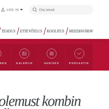
LOG IN
TEADUS
ETTEVÕTLUS
KOOLITUS
MEEDIAVÄRAV
SED
GALERIID
UUDISED
PODCASTID
arblogi
Loodusblogi
TLÜ blogi
Ü blog
 olemust kombin