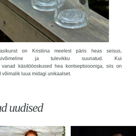
aasikunst on Kristiina meelest päris heas seisus,
ntsivõimeline ja tulevikku suunatud. Kui
vanad käsitööoskused hea kontseptsiooniga, siis on
 võimalik luua midagi unikaalset.
ud uudised