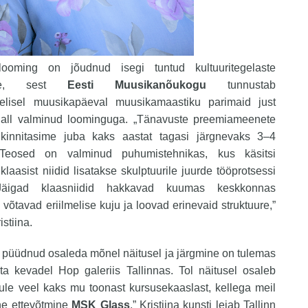
 looming on jõudnud isegi tuntud kultuuritegelaste
sse, sest
Eesti Muusikanõukogu
tunnustab
elisel muusikapäeval muusikamaastiku parimaid just
all valminud loominguga. „Tänavuste preemiameenete
kinnitasime juba kaks aastat tagasi järgnevaks 3–4
 Teosed on valminud puhumistehnikas, kus käsitsi
laasist niidid lisatakse skulptuurile juurde tööprotsessi
Jäigad klaasniidid hakkavad kuumas keskkonnas
võtavad eriilmelise kuju ja loovad erinevaid struktuure,”
istiina.
i püüdnud osaleda mõnel näitusel ja järgmine on tulemas
ta kevadel Hop galeriis Tallinnas. Tol näitusel osaleb
ule veel kaks mu toonast kursusekaaslast, kellega meil
ne ettevõtmine
MSK Glass
.” Kristiina kunsti leiab Tallinn