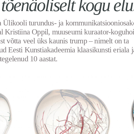
tõenäoliselt kogu elu
a Ülikooli turundus- ja kommunikatsiooniosa
l Kristiina Oppil, muuseumi kuraator-koguhoi
st võtta veel üks kaunis trump – nimelt on ta
ud Eesti Kunstiakadeemia klaasikunsti eriala j
 tegelenud 10 aastat.