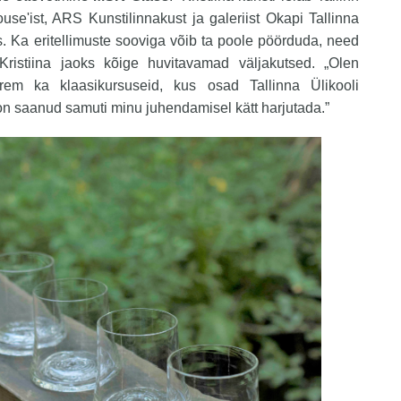
se'ist, ARS Kunstilinnakust ja galeriist Okapi Tallinna
. Ka eritellimuste sooviga võib ta poole pöörduda, need
ristiina jaoks kõige huvitavamad väljakutsed. „Olen
rem ka klaasikursuseid, kus osad Tallinna Ülikooli
on saanud samuti minu juhendamisel kätt harjutada.”