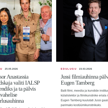
GU
25.05.2026
EDULUGU
23.03.2026
sor Anastassia
Jussi filmiauhinna pälv
skaja valiti IALSP
Eugen Tamberg
endiks ja ta pälvis
Balti filmi, meedia ja kunstide institu
vahelise
külalislektor ja filmikunstnike eriala
rlusauhinna
Eugen Tamberg kuulutati Jussi gaal
parimaks kostüümikunstnikuks.