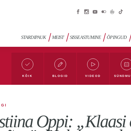
STARDIPAUK
MEIST
SISSEASTUMINE
ÕPINGUD
KÕIK
BLOGID
VIDEOD
SÜNDMU
gi
Filmi- ja meediablogi
Haridusblogi
Humanita
OGI
tumise blogi
Tudengiblogi
Roheline ülikool
TL
stiina Oppi: „Klaasi