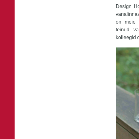
Design Hou
vanalinnas
on meie K
teinud va
kolleegid 