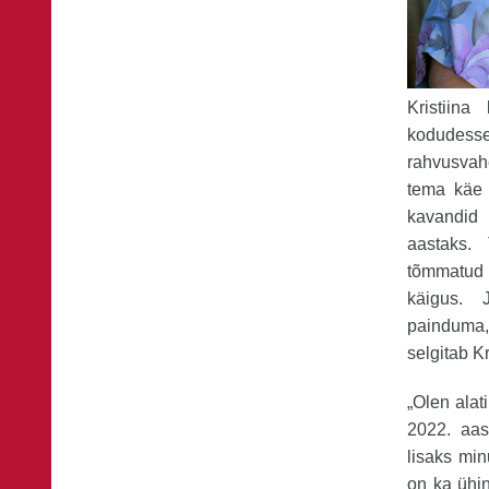
Kristiina
kodude
rahvusvah
tema käe 
kavandid 
aastaks.
tõmmatud k
käigus. 
painduma, 
selgitab Kr
„Olen alat
2022. aas
lisaks min
on ka ühi