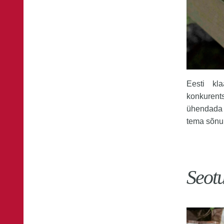
Eesti kl
konkure
ühendada 
tema sõnul
Seot