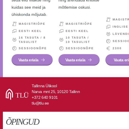
kuidas see meid ja
mõtlemise oskusi.
ühiskonda mõjutab.
MAGIST
MAGISTRIÕPE
MAGISTRIÕPE
INGLISE
EESTI KEEL
EESTI KEEL
LÄVEND
16 TASUTA / 8
10 TASUTA /
SESSIO
TASULIST
10 TASULIST
SESSIOONÕPE
SESSIOONÕPE
2300
Vaata eriala
Vaata eriala
Vaata eri
Tallinna Ülikool
Narva mnt 25, 10120 Tallinn
+372 640 9101
tlu@tlu.ee
ÕPINGUD