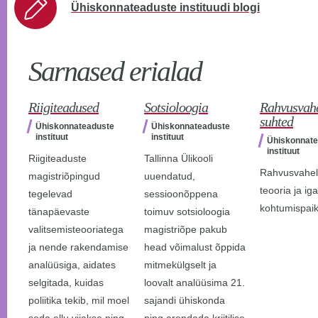
Ühiskonnateaduste instituudi blogi
Sarnased erialad
Riigiteadused
Sotsioloogia
Rahvusvahe
suhted
Ühiskonnateaduste
Ühiskonnateaduste
instituut
instituut
Ühiskonnate
instituut
Riigiteaduste
Tallinna Ülikooli
Rahvusvahel
magistriõpingud
uuendatud,
teooria ja i
tegelevad
sessioonõppena
kohtumispai
tänapäevaste
toimuv sotsioloogia
valitsemisteooriatega
magistriõpe pakub
ja nende rakendamise
head võimalust õppida
analüüsiga, aidates
mitmekülgselt ja
selgitada, kuidas
loovalt analüüsima 21.
poliitika tekib, mil moel
sajandi ühiskonda
seda ellu viiakse ning
ning arendada kriitilise