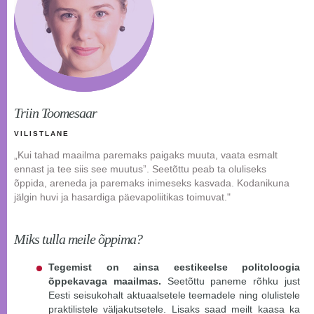
Triin Toomesaar
VILISTLANE
„Kui tahad maailma paremaks paigaks muuta, vaata esmalt
ennast ja tee siis see muutusˮ. Seetõttu peab ta oluliseks
õppida, areneda ja paremaks inimeseks kasvada. Kodanikuna
jälgin huvi ja hasardiga päevapoliitikas toimuvat."
Miks tulla meile õppima?
Tegemist on ainsa eestikeelse politoloogia
õppekavaga maailmas.
Seetõttu
paneme rõhku just
Eesti seisukohalt aktuaalsetele teemadele ning olulistele
praktilistele väljakutsetele. Lisaks saad meilt kaasa ka