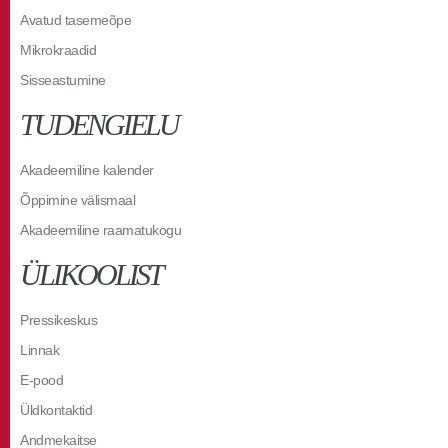
Avatud tasemeõpe
Mikrokraadid
Sisseastumine
TUDENGIELU
Akadeemiline kalender
Õppimine välismaal
Akadeemiline raamatukogu
ÜLIKOOLIST
Pressikeskus
Linnak
E-pood
Üldkontaktid
Andmekaitse