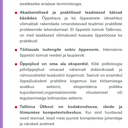
eestikeelse erialase terminoloogia.
Akadeemilised ja praktilised teadmised käivad
käsikäes
. Õppekava ja ka õppeainete ülesehitus
võimaldab rakendada omandatavaid teadmisi praktiliste
probleemide lahendamisel. Et õppetöö toimub Tallinnas,
on meil laialdased võimalused kaasata õppetöösse ka
praktikuid.
Töötavale tudengile sobiv õppevorm.
Intensiivne
õppetöö toimub reedeti ja laupäeviti.
Õppejõud on oma ala eksperdid.
Kõik politoloogia
põhiõppejõud omavad vähemalt doktorikraadi ja
rahvusvahelist teadustöö kogemust. Samuti on enamikul
õppejõududest praktiline kogemus kas töötamisega
avalikus sektoris, ekspertidena poliitika
kujundamisel,organisatsioonide nõustamisel või
tegutsemisega kolmandas sektoris.
Tallinna Ülikool on kodakondsuse, rände ja
lõimumise kompetentsikeskus.
Kui sind huvitavad
need teemad, leiad meie juurest kompetentse juhendaja
ja värsked andmed.