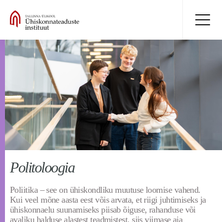
Politoloogia
Poliitika – see on ühiskondliku muutuse loomise vahend.
Kui veel mõne aasta eest võis arvata, et riigi juhtimiseks ja
ühiskonnaelu suunamiseks piisab õiguse, rahanduse või
avaliku halduse alastest teadmistest, siis viimase aja