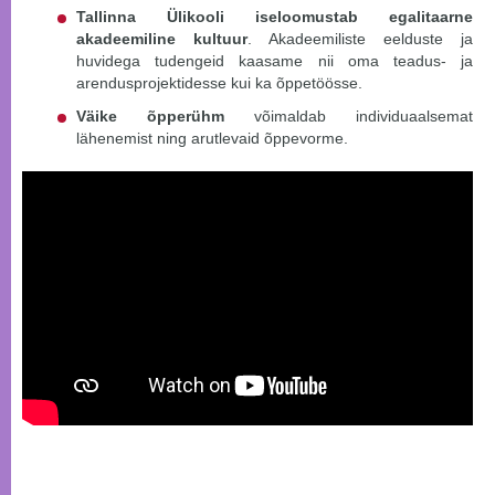
Tallinna Ülikooli iseloomustab egalitaarne
akadeemiline kultuur
. Akadeemiliste eelduste ja
huvidega tudengeid kaasame nii oma teadus- ja
arendusprojektidesse kui ka õppetöösse.
Väike õpperühm
võimaldab individuaalsemat
lähenemist ning arutlevaid õppevorme.