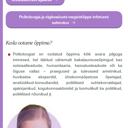
Politoloogia ja riigiteaduste magistriõppe infotunni
salvestus
Keda ootame õppima?
Politoloogiat on oodatud õppima kõik avara pilguga
inimesed, kel läbitud vähemalt bakalaureuseõpingud kas
sotsiaalteaduste, humanitaaria, kasvatusteaduste või ka
õiguse vallas – praegused ja tulevased ametnikud,
huvikaitse eksperdid, ühiskonnaõpetuse õpetajad,
analüütikud-konsultandid, poliitilised suhtekorraldajad,
ajakirjanikud, kogukonnaaktivistid ja loomulikult ka poliitikud,
poliitilised nõunikud jt.