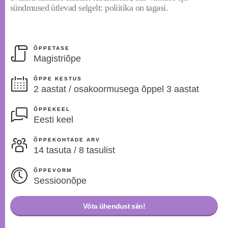
sündmused ütlevad selgelt: poliitika on tagasi.
ÕPPETASE
Magistriõpe
ÕPPE KESTUS
2 aastat / osakoormusega õppel 3 aastat
ÕPPEKEEL
Eesti keel
ÕPPEKOHTADE ARV
14 tasuta / 8 tasulist
ÕPPEVORM
Sessioonõpe
Võta ühendust siin!