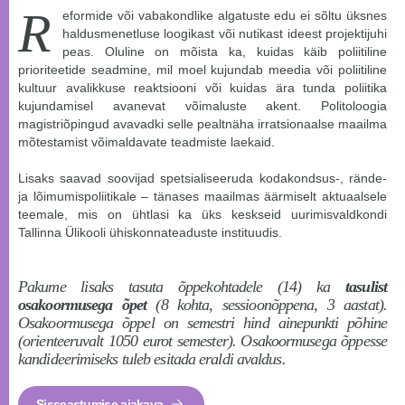
R
eformide või vabakondlike algatuste edu ei sõltu üksnes
haldusmenetluse loogikast või nutikast ideest projektijuhi
peas. Oluline on mõista ka, kuidas käib poliitiline
prioriteetide seadmine, mil moel kujundab meedia või poliitiline
kultuur avalikkuse reaktsiooni või kuidas ära tunda poliitika
kujundamisel avanevat võimaluste akent. Politoloogia
magistriõpingud avavadki selle pealtnäha irratsionaalse maailma
mõtestamist võimaldavate teadmiste laekaid.
Lisaks saavad soovijad spetsialiseeruda kodakondsus-, rände-
ja lõimumispoliitikale – tänases maailmas äärmiselt aktuaalsele
teemale, mis on ühtlasi ka üks keskseid uurimisvaldkondi
Tallinna Ülikooli ühiskonnateaduste instituudis.
Pakume lisaks tasuta õppekohtadele (14) ka
tasulist
osakoormusega õpet
(8 kohta, sessioonõppena, 3 aastat).
Osakoormusega õppel on semestri hind ainepunkti põhine
(orienteeruvalt 1050 eurot semester). Osakoormusega õppesse
kandideerimiseks tuleb esitada eraldi avaldus.
Sisseastumise ajakava