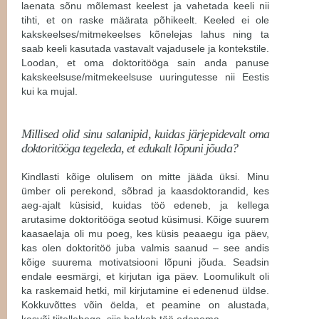
laenata sõnu mõlemast keelest ja vahetada keeli nii
tihti, et on raske määrata põhikeelt. Keeled ei ole
kakskeelses/mitmekeelses kõnelejas lahus ning ta
saab keeli kasutada vastavalt vajadusele ja kontekstile.
Loodan, et oma doktoritööga sain anda panuse
kakskeelsuse/mitmekeelsuse uuringutesse nii Eestis
kui ka mujal.
Millised olid sinu salanipid, kuidas järjepidevalt oma
doktoritööga tegeleda, et edukalt lõpuni jõuda?
Kindlasti kõige olulisem on mitte jääda üksi. Minu
ümber oli perekond, sõbrad ja kaasdoktorandid, kes
aeg-ajalt küsisid, kuidas töö edeneb, ja kellega
arutasime doktoritööga seotud küsimusi. Kõige suurem
kaasaelaja oli mu poeg, kes küsis peaaegu iga päev,
kas olen doktoritöö juba valmis saanud – see andis
kõige suurema motivatsiooni lõpuni jõuda. Seadsin
endale eesmärgi, et kirjutan iga päev. Loomulikult oli
ka raskemaid hetki, mil kirjutamine ei edenenud üldse.
Kokkuvõttes võin öelda, et peamine on alustada,
kasvõi tiitellehega, siis hakkab töö edenema.