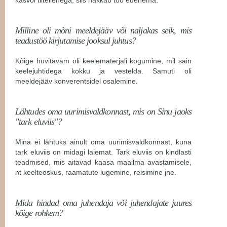
Milline oli mõni meeldejääv või naljakas seik, mis
teadustöö kirjutamise jooksul juhtus?
Kõige huvitavam oli keelematerjali kogumine, mil sain
keelejuhtidega kokku ja vestelda. Samuti oli
meeldejääv konverentsidel osalemine.
Lähtudes oma uurimisvaldkonnast, mis on Sinu jaoks
"tark eluviis"?
Mina ei lähtuks ainult oma uurimisvaldkonnast, kuna
tark eluviis on midagi laiemat. Tark eluviis on kindlasti
teadmised, mis aitavad kaasa maailma avastamisele,
nt keelteoskus, raamatute lugemine, reisimine jne.
Mida hindad oma juhendaja või juhendajate juures
kõige rohkem?