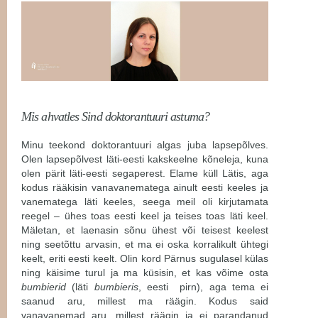
Mis ahvatles Sind doktorantuuri astuma?
Minu teekond doktorantuuri algas juba lapsepõlves.
Olen lapsepõlvest läti-eesti kakskeelne kõneleja, kuna
olen pärit läti-eesti segaperest. Elame küll Lätis, aga
kodus rääkisin vanavanematega ainult eesti keeles ja
vanematega läti keeles, seega meil oli kirjutamata
reegel – ühes toas eesti keel ja teises toas läti keel.
Mäletan, et laenasin sõnu ühest või teisest keelest
ning seetõttu arvasin, et ma ei oska korralikult ühtegi
keelt, eriti eesti keelt. Olin kord Pärnus sugulasel külas
ning käisime turul ja ma küsisin, et kas võime osta
bumbierid
(läti
bumbieris
, eesti pirn), aga tema ei
saanud aru, millest ma räägin. Kodus said
vanavanemad aru, millest räägin ja ei parandanud