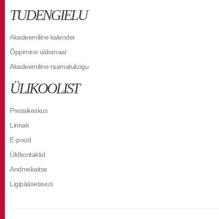
TUDENGIELU
Akadeemiline kalender
Õppimine välismaal
Akadeemiline raamatukogu
ÜLIKOOLIST
Pressikeskus
Linnak
E-pood
Üldkontaktid
Andmekaitse
Ligipääsetavus