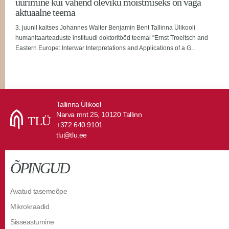
uurimine kui vahend oleviku mõistmiseks on väga
aktuaalne teema
3. juunil kaitses Johannes Walter Benjamin Bent Tallinna Ülikooli
humanitaarteaduste instituudi doktoritööd teemal "Ernst Troeltsch and
Eastern Europe: Interwar Interpretations and Applications of a G...
Tallinna Ülikool
Narva mnt 25, 10120 Tallinn
+372 640 9101
tlu@tlu.ee
ÕPINGUD
Avatud tasemeõpe
Mikrokraadid
Sisseastumine