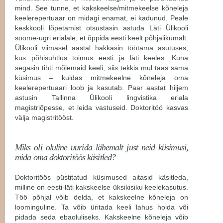
mind. See tunne, et kakskeelse/mitmekeelse kõneleja
keelerepertuaar on midagi enamat, ei kadunud. Peale
keskkooli lõpetamist otsustasin astuda Läti Ülikooli
soome-ugri erialale, et õppida eesti keelt põhjalikumalt.
Ülikooli viimasel aastal hakkasin töötama asutuses,
kus põhisuhtlus toimus eesti ja läti keeles. Kuna
segasin tihti mõlemaid keeli, siis tekkis mul taas sama
küsimus – kuidas mitmekeelne kõneleja oma
keelerepertuaari loob ja kasutab. Paar aastat hiljem
astusin Tallinna Ülikooli lingvistika eriala
magistriõpesse, et leida vastuseid. Doktoritöö kasvas
välja magistritööst.
Miks oli oluline uurida lähemalt just neid küsimusi,
mida oma doktoritöös käsitled?
Doktoritöös püstitatud küsimused aitasid käsitleda,
milline on eesti-läti kakskeelse üksikisiku keelekasutus.
Töö põhjal võib öelda, et kakskeelne kõneleja on
loominguline. Ta võib üritada keeli lahus hoida või
pidada seda ebaoluliseks. Kakskeelne kõneleja võib