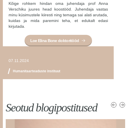
Kõige rohkem hindan oma juhendaja prof Anna
Verschiku juures head koostööd. Juhendaja vastas
minu küsimustele kiiresti ning temaga sai alati arutada,
kuidas ja mida paremini teha, et edukalt edasi
kirjutada.
Loe Elina Bone doktoritööd
07.11.2024
Humanitaarteaduste instituut
Seotud blogipostitused